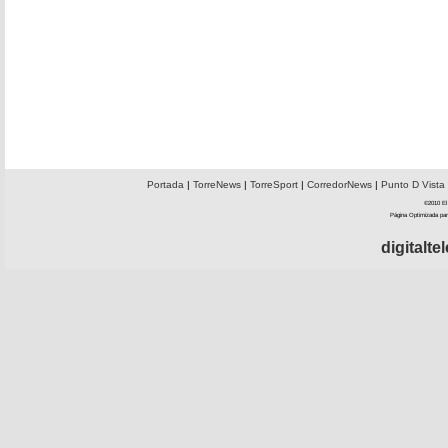
Portada
|
TorreNews
|
TorreSport
|
CorredorNews
|
Punto D Vista
©2010 El 
Página Optimizada par
digitalt