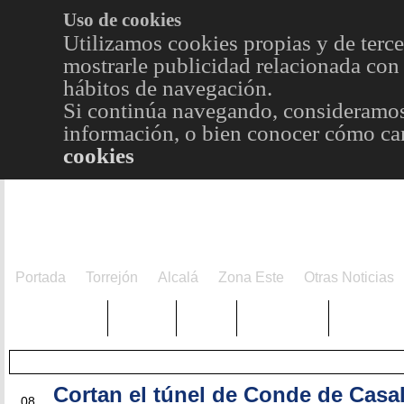
Uso de cookies
Utilizamos cookies propias y de terce
mostrarle publicidad relacionada con 
hábitos de navegación.
Si continúa navegando, consideramos
información, o bien conocer cómo cam
cookies
Portada
Torrejón
Alcalá
Zona Este
Otras Noticias
TRENDING
Púnica
Metro
Choniblog
MetroEst
Cortan el túnel de Conde de Casa
MAY
08