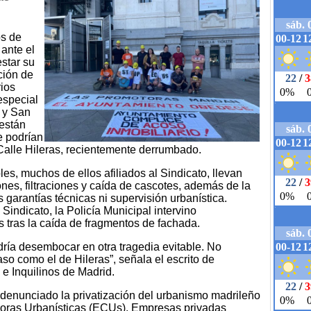
os de
ante el
star su
ción de
rios
 especial
7 y San
 están
e podrían
a Calle Hileras, recientemente derrumbado.
s, muchos de ellos afiliados al Sindicato, llevan
nes, filtraciones y caída de cascotes, además de la
 garantías técnicas ni supervisión urbanística.
Sindicato, la Policía Municipal intervino
s tras la caída de fragmentos de fachada.
ría desembocar en otra tragedia evitable. No
so como el de Hileras”, señala el escrito de
 e Inquilinos de Madrid.
denunciado la privatización del urbanismo madrileño
doras Urbanísticas (ECUs). Empresas privadas