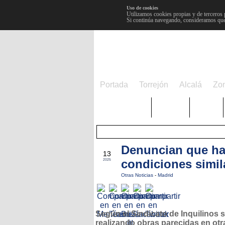
Uso de cookies
Utilizamos cookies propias y de terceros 
Si continúa navegando, consideramos que
Portada
Torrejón
Alcalá
Zo
TRENDING
Púnica
Metro
Denuncian que ha
OCT
13
condiciones simila
2025
Otras Noticias
-
Madrid
Según el Sindicato de Inquilinos 
realizando obras parecidas en otr