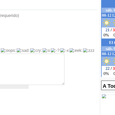
requerido)
b
A To