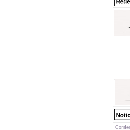
Rede
Noti
Comien