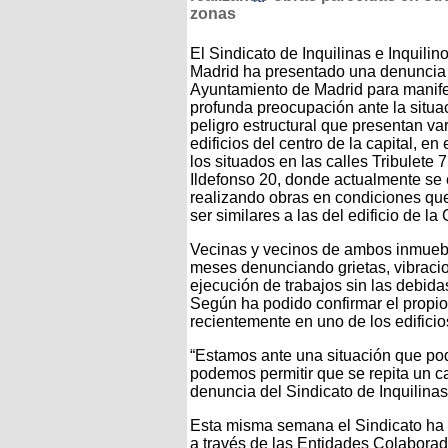
zonas
El Sindicato de Inquilinas e Inquilin
Madrid ha presentado una denuncia 
Ayuntamiento de Madrid para manife
profunda preocupación ante la situa
peligro estructural que presentan va
edificios del centro de la capital, en
los situados en las calles Tribulete 
Ildefonso 20, donde actualmente se
realizando obras en condiciones qu
ser similares a las del edificio de l
Vecinas y vecinos de ambos inmueble
meses denunciando grietas, vibracio
ejecución de trabajos sin las debidas
Según ha podido confirmar el propio 
recientemente en uno de los edificio
“Estamos ante una situación que pod
podemos permitir que se repita un ca
denuncia del Sindicato de Inquilinas
Esta misma semana el Sindicato ha 
a través de las Entidades Colabora