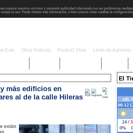
para mejorar nuestros servicios y mostrarle publicidad relacionada con sus preferencias mediante
 acepta su uso. Puede obtener más información, o bien conocer cómo cambiar la configuración
na Este
Otras Noticias
Punto D Vista
Lente de Aumento
Choniblog
MetroEste
Semana Santa
Sucesos
El T
y más edificios en
res al de la calle Hileras
se están
as