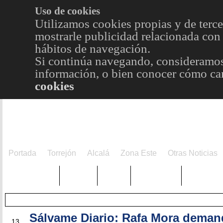
Uso de cookies
Utilizamos cookies propias y de terce
mostrarle publicidad relacionada con 
hábitos de navegación.
Si continúa navegando, consideramos
información, o bien conocer cómo cam
cookies
Portada
Torrejón
Alcalá
Zona Este
Otras Noticias
TRENDING
Púnica
Metro
Choniblog
MetroEst
Sálvame Diario: Rafa Mora deman
FEB
13