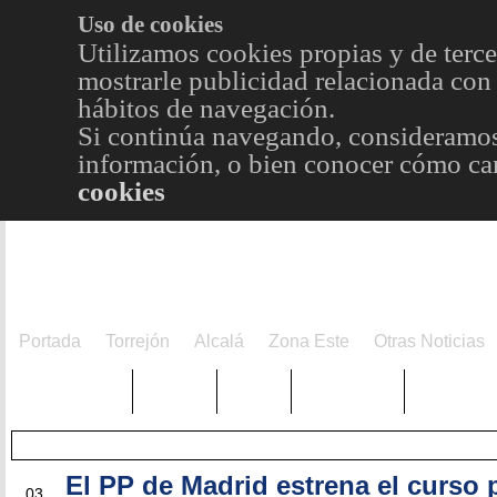
Uso de cookies
Utilizamos cookies propias y de terce
mostrarle publicidad relacionada con 
hábitos de navegación.
Si continúa navegando, consideramos
información, o bien conocer cómo cam
cookies
Portada
Torrejón
Alcalá
Zona Este
Otras Noticias
TRENDING
Púnica
Metro
Choniblog
MetroEst
El PP de Madrid estrena el curso p
SEP
03