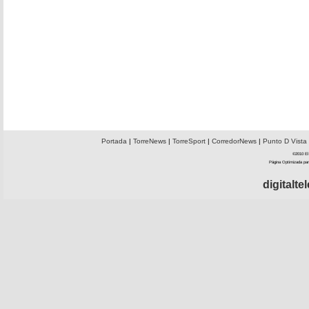
Portada
|
TorreNews
|
TorreSport
|
CorredorNews
|
Punto D Vista
©2010 El 
Página Optimizada par
digitalt