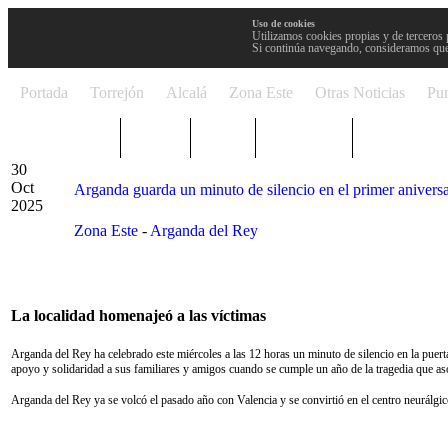
Uso de cookies
Utilizamos cookies propias y de terceros 
Si continúa navegando, consideramos que
Portada
Torrejón
Alcalá
Zona Este
Otras Noticias
Pun
TRENDING
Púnica
Metro
Choniblog
MetroEste
30
Oct
Arganda guarda un minuto de silencio en el primer aniversa
2025
Zona Este
-
Arganda del Rey
La localidad homenajeó a las víctimas
Arganda del Rey ha celebrado este miércoles a las 12 horas un minuto de silencio en la pue
apoyo y solidaridad a sus familiares y amigos cuando se cumple un año de la tragedia que 
Arganda del Rey ya se volcó el pasado año con Valencia y se convirtió en el centro neurálgic