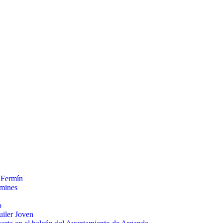
 Fermín
rmines
o
uiler Joven