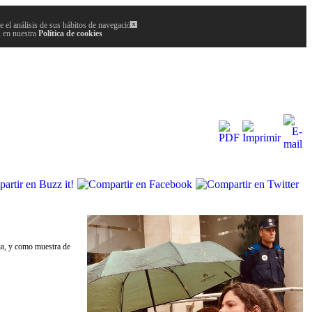
 el análisis de sus hábitos de navegación.
x
, en nuestra
Política de cookies
ia, y como muestra de