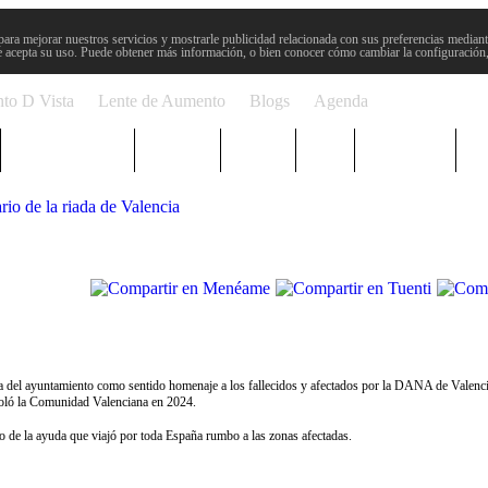
para mejorar nuestros servicios y mostrarle publicidad relacionada con sus preferencias mediante
 acepta su uso. Puede obtener más información, o bien conocer cómo cambiar la configuración
to D Vista
Lente de Aumento
Blogs
Agenda
Semana Santa
Sucesos
Plenos
Paro
Cervantes
rio de la riada de Valencia
rta del ayuntamiento como sentido homenaje a los fallecidos y afectados por la DANA de Valenc
asoló la Comunidad Valenciana en 2024.
o de la ayuda que viajó por toda España rumbo a las zonas afectadas.