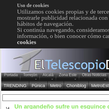
Uso de cookies
Utilizamos cookies propias y de terce
mostrarle publicidad relacionada con 
hábitos de navegación.
Si continúa navegando, consideramos
información, o bien conocer cómo cam
cookies
Portada
Torrejón
Alcalá
Zona Este
Otras Noticias
TRENDING
Púnica
Metro
Choniblog
MetroEst
Un argandeño sufre un esguince d
JUL
14