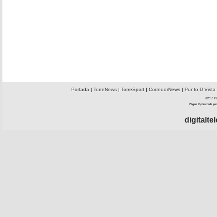
Portada
|
TorreNews
|
TorreSport
|
CorredorNews
|
Punto D Vista
©2010 El 
Página Optimizada par
digitalt