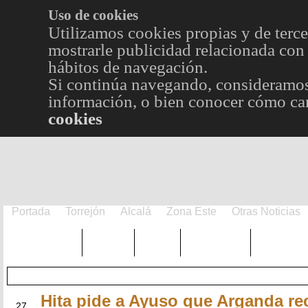
Uso de cookies
Utilizamos cookies propias y de terce
mostrarle publicidad relacionada con 
hábitos de navegación.
Si continúa navegando, consideramos
información, o bien conocer cómo cam
cookies
Portada
Torrejón
Alcalá
Zona Este
Otras Noticias
TRENDING
Púnica
Metro
Choniblog
MetroEst
Hita pide a Ayuso que Arganda rec
SEP
27