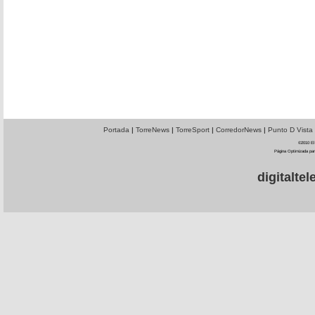
Portada
|
TorreNews
|
TorreSport
|
CorredorNews
|
Punto D Vista
©2010 El 
Página Optimizada par
digitalt