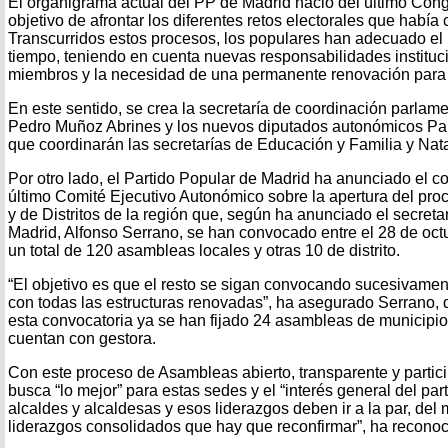
El organigrama actual del PP de Madrid nació del último Cong
objetivo de afrontar los diferentes retos electorales que habí
Transcurridos estos procesos, los populares han adecuado el 
tiempo, teniendo en cuenta nuevas responsabilidades instituc
miembros y la necesidad de una permanente renovación para qu
En este sentido, se crea la secretaría de coordinación parlame
Pedro Muñoz Abrines y los nuevos diputados autonómicos Pa
que coordinarán las secretarías de Educación y Familia y Nat
Por otro lado, el Partido Popular de Madrid ha anunciado el 
último Comité Ejecutivo Autonómico sobre la apertura del pr
y de Distritos de la región que, según ha anunciado el secreta
Madrid, Alfonso Serrano, se han convocado entre el 28 de oct
un total de 120 asambleas locales y otras 10 de distrito.
“El objetivo es que el resto se sigan convocando sucesivamen
con todas las estructuras renovadas”, ha asegurado Serrano,
esta convocatoria ya se han fijado 24 asambleas de municipios
cuentan con gestora.
Con este proceso de Asambleas abierto, transparente y partici
busca “lo mejor” para estas sedes y el “interés general del pa
alcaldes y alcaldesas y esos liderazgos deben ir a la par, d
liderazgos consolidados que hay que reconfirmar”, ha reconoc