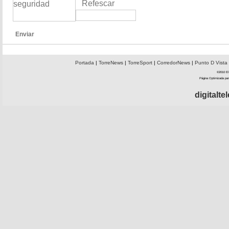
Refescar
Enviar
Portada
|
TorreNews
|
TorreSport
|
CorredorNews
|
Punto D Vista
©2010 El 
Página Optimizada par
digitalt