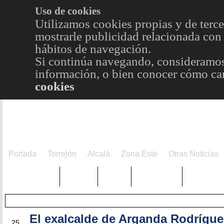
Uso de cookies
Utilizamos cookies propias y de terce
mostrarle publicidad relacionada con 
hábitos de navegación.
Si continúa navegando, consideramos
información, o bien conocer cómo cam
cookies
Portada
Torrejón
Alcalá
Zona Este
Otras Noticias
TRENDING
Púnica
Metro
Choniblog
MetroEst
El exalcalde de Arganda Rodrígue
SEP
25