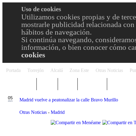
Uso de cookies
Utilizamos cookies propias y de terce
mostrarle publicidad relacionada con 
hábitos de navegación.
Si continúa navegando, consideramos
información, o bien conocer cómo cam
cookies
Portada
Torrejón
Alcalá
Zona Este
Otras Noticias
Pun
TRENDING
Púnica
Metro
Choniblog
MetroEste
DIC
05
Madrid vuelve a peatonalizar la calle Bravo Murillo
2025
Otras Noticias
-
Madrid