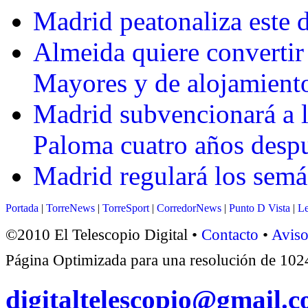
Madrid peatonaliza este 
Almeida quiere convertir
Mayores y de alojamient
Madrid subvencionará a la
Paloma cuatro años despu
Madrid regulará los semáf
Portada
|
TorreNews
|
TorreSport
|
CorredorNews
|
Punto D Vista
|
Le
©2010 El Telescopio Digital •
Contacto
•
Aviso
Página Optimizada para una resolución de 1
digitaltelescopio@gmail.