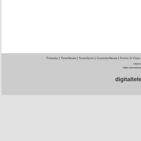
Portada
|
TorreNews
|
TorreSport
|
CorredorNews
|
Punto D Vista
©2010 El 
Página Optimizada par
digitalt