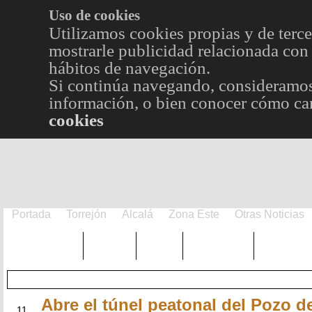
Uso de cookies
Utilizamos cookies propias y de terce
mostrarle publicidad relacionada con 
hábitos de navegación.
Si continúa navegando, consideramos
información, o bien conocer cómo cam
cookies
Portada
Torrejón
Alcalá
Zona Este
Otras Noticias
TRENDING
Púnica
Metro
Choniblog
MetroEst
Abre el túnel peatonal del Pozo de
JUN
11