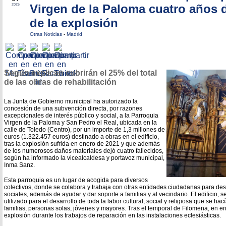
Virgen de la Paloma cuatro años
2025
de la explosión
Otras Noticias
-
Madrid
Según explican cubrirán el 25% del total
de las obras de rehabilitación
La Junta de Gobierno municipal ha autorizado la
concesión de una subvención directa, por razones
excepcionales de interés público y social, a la Parroquia
Virgen de la Paloma y San Pedro el Real, ubicada en la
calle de Toledo (Centro), por un importe de 1,3 millones de
euros (1.322.457 euros) destinado a obras en el edificio,
tras la explosión sufrida en enero de 2021 y que además
de los numerosos daños materiales dejó cuatro fallecidos,
según ha informado la vicealcaldesa y portavoz municipal,
Inma Sanz.
Esta parroquia es un lugar de acogida para diversos
colectivos, donde se colabora y trabaja con otras entidades ciudadanas para desa
sociales, además de ayudar y dar soporte a familias y al vecindario. El edificio, s
utilizado para el desarrollo de toda la labor cultural, social y religiosa que se h
familias, personas solas, jóvenes y mayores. Tras el temporal de Filomena, en e
explosión durante los trabajos de reparación en las instalaciones eclesiásticas.