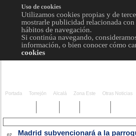
Uso de cookies
Utilizamos cookies propias y de terce
mostrarle publicidad relacionada con 
hábitos de navegación.
Si continúa navegando, consideramos
información, o bien conocer cómo cam
cookies
Portada
Torrejón
Alcalá
Zona Este
Otras Noticias
TRENDING
Púnica
Metro
Choniblog
MetroEst
Madrid subvencionará a la parroqu
SEP
07