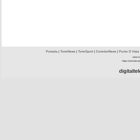
Portada
|
TorreNews
|
TorreSport
|
CorredorNews
|
Punto D Vista
©2010 El 
Página Optimizada par
digitalt