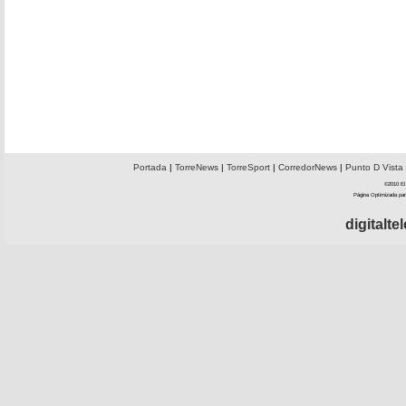
Portada
|
TorreNews
|
TorreSport
|
CorredorNews
|
Punto D Vista
©2010 El 
Página Optimizada par
digitalt