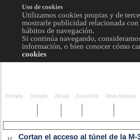
Uso de cookies
Utilizamos cookies propias y de terce
mostrarle publicidad relacionada con 
hábitos de navegación.
Si continúa navegando, consideramos
información, o bien conocer cómo cam
cookies
Portada
Torrejón
Alcalá
Zona Este
Otras Noticias
TRENDING
Púnica
Metro
Choniblog
MetroEst
Cortan el acceso al túnel de la M-
JUL
17