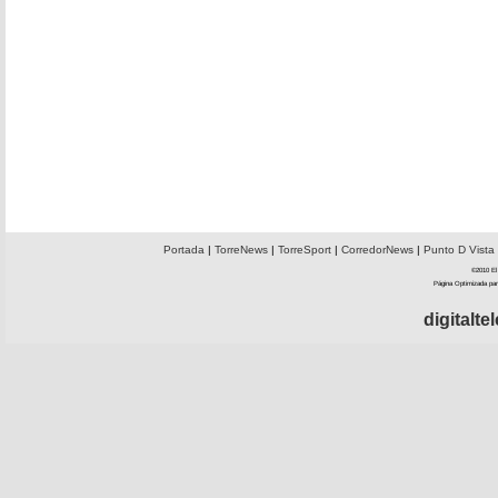
Portada
|
TorreNews
|
TorreSport
|
CorredorNews
|
Punto D Vista
©2010 El 
Página Optimizada par
digitalt