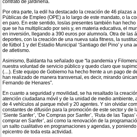
contrato de jardinería.
Por otra parte, la edil ha destacado la creación de 46 plazas a 
Públicas de Empleo (OPE) a lo largo de este mandato, o la c
en paro. En este sentido, los/as presentes también han hecho 
que se ha multiplicado por seis y, en materia educativa, el mun
en inversión, llegando a 390 euros por alumno/a. Otra de las 
deportes, con la creación de una nueva sala fitness, la sustit
de fútbol 1 y del Estadio Municipal ‘Santiago del Pino’ y una ac
de atletismo.
Asimismo, Baldanta ha señalado que “la pandemia y Filomen
nuestra voluntad de servicio público y quedo claro que supim
(…). Este equipo de Gobierno ha hecho frente a un pago de de
han realizado de manera transversal, es decir, mirando única
Fernando de Henares”.
En cuanto a seguridad y movilidad, se ha resaltado la creació
atención ciudadana móvil y de la unidad de medio ambiente, 
de 4 vehículos al parque móvil y 20 agentes. Y sin olvidar c
constantes de difusión para la promoción de este sector y de la 
‘Siente Sanfer’, ‘De Compras por Sanfer’, ‘Ruta de las Tapas’
comprar en Sanfer’, así como la renovación de la programación
un salto cualitativo en programaciones y agendas, y ponien
epicentro de toda esta actividad.