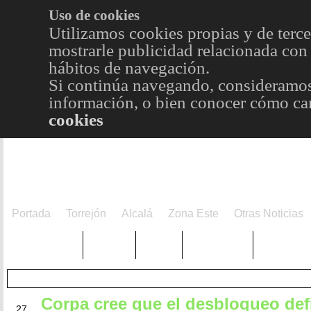
Uso de cookies
Utilizamos cookies propias y de terce
mostrarle publicidad relacionada con 
hábitos de navegación.
Si continúa navegando, consideramos
información, o bien conocer cómo cam
cookies
Portada
Torrejón
Alcalá
Zona Este
Otras Noticias
TRENDING
Púnica
Metro
Choniblog
MetroEst
Corpa cree que el desbloqueo defi
MAR
27