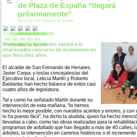
de Plaza de España “llegará
2023
próximamente”
Zona Este
-
San Fernando de Henares
Creen que la operación sacará a la
empresa del concurso de acreedores en
que lleva diez años
El alcalde de San Fernando de Henares,
Javier Corpa; y los/as concejales/as del
Ejecutivo local, Leticia Martín y Roberto
Baldanta; han hecho balance de estos casi
cuatro años de legislatura.
Tal y como ha señalado Martín durante su
intervención de esta mañana, “lo hemos
hecho lo mejor posible, con nuestros aciertos y errores, y c
lo ha puesto fácil”, ha dicho la aludida, quien ha hecho menc
llevadas a cabo, como las obras realizadas para la rehabilitaci
programas de asfaltado que han llegado a más de 40 calles, l
árboles, la intervención en caminos históricos o el increment