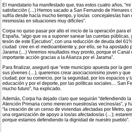
El mandatario ha manifestado que, tras estos cuatro años, “mi
satisfacción (…) Hemos sacado a San Fernando de Henares d
sufría desde hacía mucho tiempo, y los/as concejales/as han 
mismos/as en situaciones muy difíciles”.
Corpa no quiso pasar por alto el inicio de la operación para 
España, “algo que va a suponer sanear las cuentas públicas, y
tesón de este Ejecutivo”, con una reducción de deuda del 61%
ciudad cree en el medioambiente y, por ello, se ha apostado p
Jarama (…) Veremos resultados muy pronto, porque el Canal de
importante acción gracias a la Alianza por el Jarama”.
Para finalizar, aseguró que “este municipio apuesta por la gen
sus jóvenes (…), queremos crear asociacionismo joven y que
ciudad; por su comercio, por la seguridad, por los espacios y l
educación y por el deporte, por las políticas sociales… San 
mucho futuro”, ha explicado.
Además, Corpa ha dejado claro que seguirán “defendiendo la
Atención Primaria como merecen nuestros/as vecinos/as”, y 
“la creación de un censo de viviendas afectadas por Metro, que 
una organización de apoyo a los/as afectados/as (…); estarem
porque estamos defendiendo la dignidad de nuestro pueblo”.