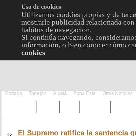
Uso de cookies
Utilizamos cookies propias y de terce
mostrarle publicidad relacionada con 
hábitos de navegación.
Si continúa navegando, consideramos
información, o bien conocer cómo cam
cookies
Portada
Torrejón
Alcalá
Zona Este
Otras Noticias
TRENDING
Púnica
Metro
Choniblog
MetroEst
El Supremo ratifica la sentencia 
JUN
22