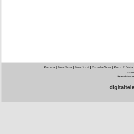
Portada
|
TorreNews
|
TorreSport
|
CorredorNews
|
Punto D Vista
©2010 El 
Página Optimizada par
digitalt