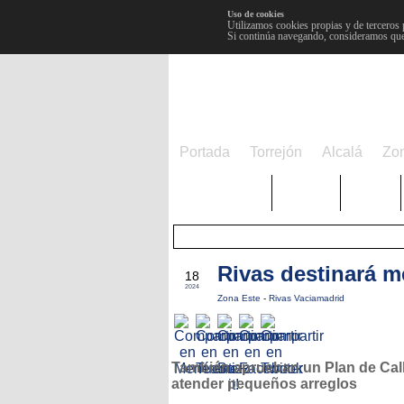
Uso de cookies
Utilizamos cookies propias y de terceros 
Si continúa navegando, consideramos que
Portada
Torrejón
Alcalá
Zo
TRENDING
Púnica
Metro
JUL
Rivas destinará me
18
2024
Zona Este
-
Rivas Vaciamadrid
También aprueban un Plan de Cal
atender pequeños arreglos