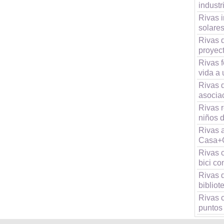
industr
Rivas 
solares
Rivas d
proyec
Rivas f
vida a 
Rivas 
asocia
Rivas 
niños d
Rivas 
Casa+
Rivas c
bici co
Rivas 
bibliot
Rivas 
puntos