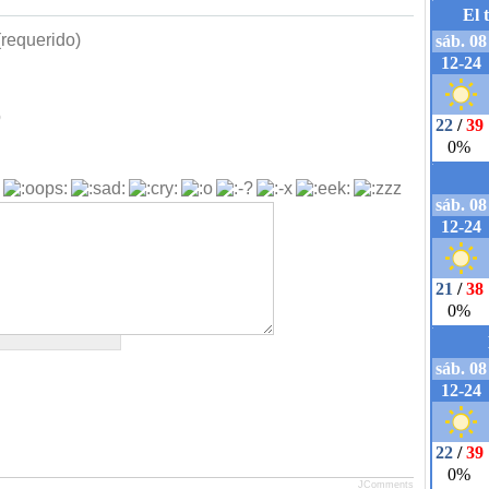
requerido)
b
JComments