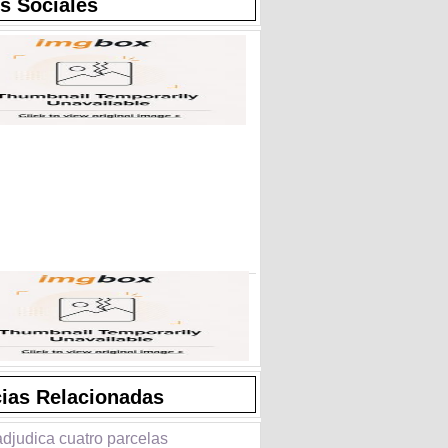
s Sociales
cias Relacionadas
adjudica cuatro parcelas