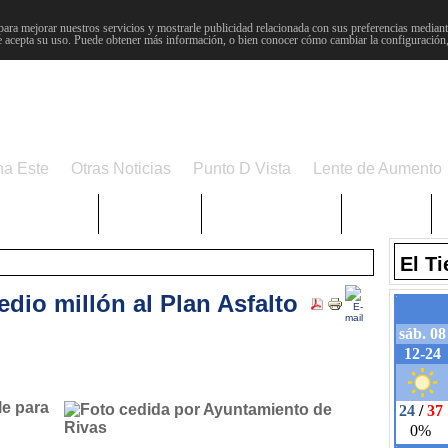
para mejorar nuestros servicios y mostrarle publicidad relacionada con sus preferencias mediante
 acepta su uso. Puede obtener más información, o bien conocer cómo cambiar la configuración
na Este
Otras Noticias
Punto D Vista
Lente de Aumento
Choniblog
MetroEste
Semana Santa
Sucesos
El T
dio millón al Plan Asfalto
le para