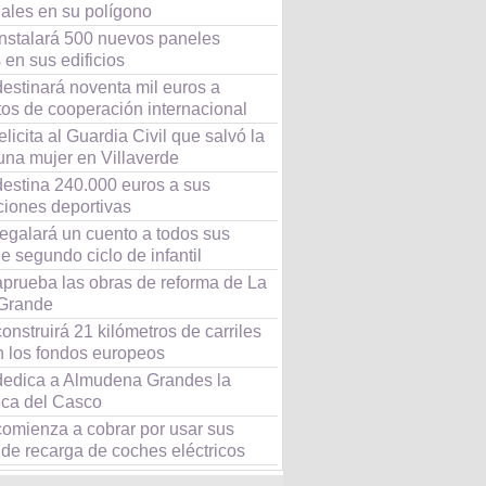
iales en su polígono
instalará 500 nuevos paneles
 en sus edificios
estinará noventa mil euros a
tos de cooperación internacional
elicita al Guardia Civil que salvó la
una mujer en Villaverde
destina 240.000 euros a sus
ciones deportivas
regalará un cuento a todos sus
e segundo ciclo de infantil
aprueba las obras de reforma de La
Grande
onstruirá 21 kilómetros de carriles
n los fondos europeos
dedica a Almudena Grandes la
eca del Casco
comienza a cobrar por usar sus
 de recarga de coches eléctricos