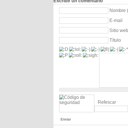
Escribir un comentario
Nombre (
E-mail
Sitio we
Título
Refescar
Enviar