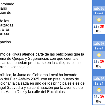
 aprobado
iario
sión de
de los
calzadas,
 a las
zan con
spacios
nto de Rivas atiende parte de las peticiones que la
tema de Quejas y Sugerencias con que cuenta el
cias que puedan producirse en la calle, así como
propias concejalías.
público, la Junta de Gobierno Local ha incoado
ón del Plan Asfalto 2025, con un presupuesto de
ionar la calzada en uno de los principales ejes del
gel Saavedra y su continuación por la avenida de
uis Mateo Díez y la calle del Eucaliptus.