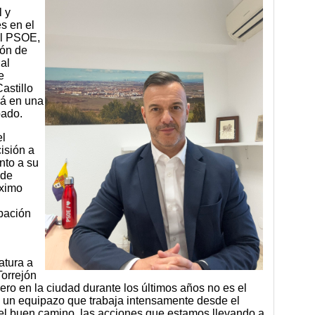
 y
es en el
el PSOE,
ión de
al
e
astillo
ará en una
bado.
el
isión a
nto a su
 de
óximo
upación
atura a
Torrejón
dero en la ciudad durante los últimos años no es el
y un equipazo que trabaja intensamente desde el
l buen camino, las acciones que estamos llevando a