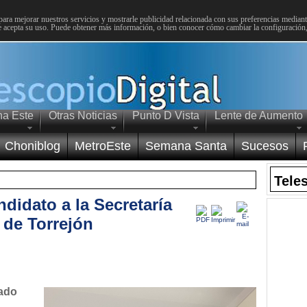
para mejorar nuestros servicios y mostrarle publicidad relacionada con sus preferencias mediante
 acepta su uso. Puede obtener más información, o bien conocer cómo cambiar la configuración
na Este
Otras Noticias
Punto D Vista
Lente de Aumento
Choniblog
MetroEste
Semana Santa
Sucesos
Tele
andidato a la Secretaría
 de Torrejón
bado