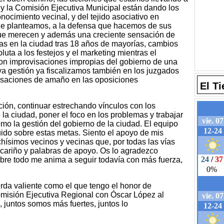
y la Comisión Ejecutiva Municipal están dando los
ocimiento vecinal, y del tejido asociativo en
que planteamos, a la defensa que hacemos de sus
 que merecen y además una creciente sensación de
as en la ciudad tras 18 años de mayorías, cambios
uta a los festejos y el marketing mientras el
con improvisaciones impropias del gobierno de una
a gestión ya fiscalizamos también en los juzgados
cusaciones de amaño en las oposiciones
El T
cción, continuar estrechando vínculos con los
 la ciudad, poner el foco en los problemas y trabajar
remo la gestión del gobierno de la ciudad. El equipo
ido sobre estas metas. Siento el apoyo de mis
simos vecinos y vecinas que, por todas las vías
 cariño y palabras de apoyo. Os lo agradezco
bre todo me anima a seguir todavía con más fuerza,
erda valiente como el que tengo el honor de
misión Ejecutiva Regional con Óscar López al
, juntos somos más fuertes, juntos lo