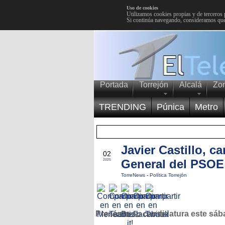
Uso de cookies
Utilizamos cookies propias y de terceros 
Si continúa navegando, consideramos que
Portada
Torrejón
Alcalá
Zo
TRENDING
Púnica
Metro
Javier Castillo, c
ABR
02
General del PSOE
2025
TorreNews
-
Política Torrejón
Presenta su candidatura este sá