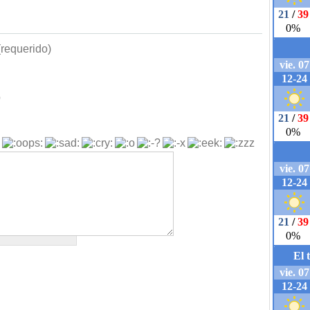
requerido)
b