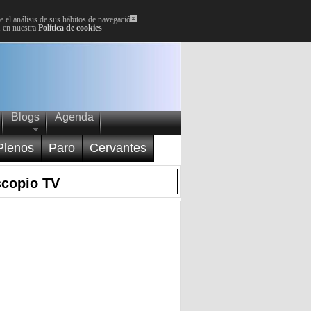
 el análisis de sus hábitos de navegación.
x
, en nuestra
Política de cookies
Blogs
Agenda
Plenos
Paro
Cervantes
scopio TV