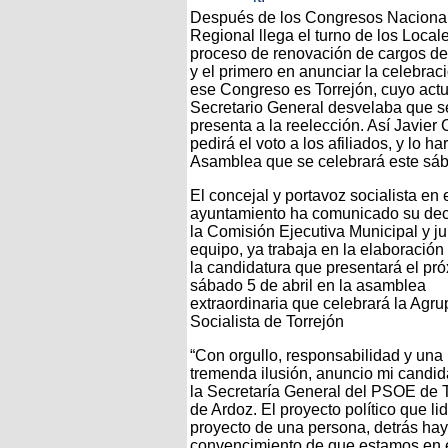
Después de los Congresos Nacional
Regional llega el turno de los Local
proceso de renovación de cargos d
y el primero en anunciar la celebrac
ese Congreso es Torrejón, cuyo actu
Secretario General desvelaba que s
presenta a la reelección. Así Javier C
pedirá el voto a los afiliados, y lo h
Asamblea que se celebrará este sá
El concejal y portavoz socialista en 
ayuntamiento ha comunicado su dec
la Comisión Ejecutiva Municipal y ju
equipo, ya trabaja en la elaboración
la candidatura que presentará el pr
sábado 5 de abril en la asamblea
extraordinaria que celebrará la Agr
Socialista de Torrejón
“Con orgullo, responsabilidad y una
tremenda ilusión, anuncio mi candid
la Secretaría General del PSOE de 
de Ardoz. El proyecto político que li
proyecto de una persona, detrás ha
convencimiento de que estamos en e