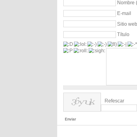
Nombre (
E-mail
Sitio we
Título
Refescar
Enviar