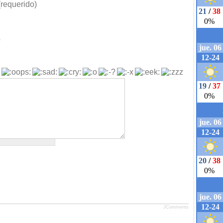
requerido)
b
JComments