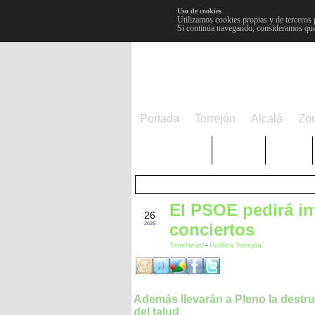
Uso de cookies
Utilizamos cookies propias y de terceros 
Si continúa navegando, consideramos que
Portada
Torrejón
Alcalá
Zo
TRENDING
Púnica
Metro
El PSOE pedirá in
ABR
26
conciertos
2026
TorreNews
-
Política Torrejón
Además llevarán a Pleno la destr
del talud