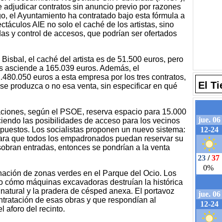
 adjudicar contratos sin anuncio previo por razones
go, el Ayuntamiento ha contratado bajo esta fórmula a
táculos AIE no solo el caché de los artistas, sino
as y control de accesos, que podrían ser ofertados
 Bisbal, el caché del artista es de 51.500 euros, pero
cios asciende a 165.039 euros. Además, el
.480.050 euros a esta empresa por los tres contratos,
El T
se produzca o no esa venta, sin especificar en qué
taciones, según el PSOE, reserva espacio para 15.000
ciendo las posibilidades de acceso para los vecinos
puestos. Los socialistas proponen un nuevo sistema:
para que todos los empadronados puedan reservar su
 sobran entradas, entonces se pondrían a la venta
inación de zonas verdes en el Parque del Ocio. Los
o cómo máquinas excavadoras destruían la histórica
natural y la pradera de césped anexa. El portavoz
ntratación de esas obras y que respondían al
 aforo del recinto.