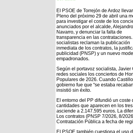
El PSOE de Torrejón de Ardoz llevar
Pleno del próximo 29 de abril una 
para investigar el coste de los conci
anunciados por el alcalde, Alejandr
Navarro, y denunciar la falta de
transparencia en las contrataciones.
socialistas reclaman la publicación
inmediata de los contratos, la justif
publicidad (PNSP) y un nuevo model
empadronados.
Según el portavoz socialista, Javier
redes sociales los conciertos de Ho
Populares de 2026. Cuando Castillo so
gobierno fue que “se estaba recaba
insistió sin éxito.
El entorno del PP difundió un coste
cantidades que aparecen en los tre
asciende a 2.147.595 euros. La difer
Los contratos (PNSP 7/2026, 8/2026 
Contratación Pública a fecha de regis
El PSOE también cuestiona el uso 