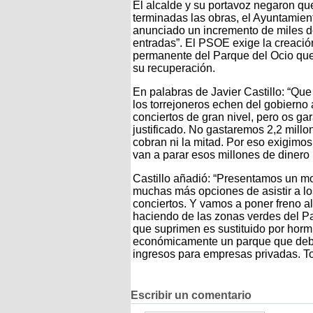
El alcalde y su portavoz negaron qu
terminadas las obras, el Ayuntamien
anunciado un incremento de miles de
entradas”. El PSOE exige la creaci
permanente del Parque del Ocio que 
su recuperación.
En palabras de Javier Castillo: “Qu
los torrejoneros echen del gobierno
conciertos de gran nivel, pero os ga
justificado. No gastaremos 2,2 millon
cobran ni la mitad. Por eso exigimos
van a parar esos millones de dinero 
Castillo añadió: “Presentamos un mo
muchas más opciones de asistir a lo
conciertos. Y vamos a poner freno al
haciendo de las zonas verdes del P
que suprimen es sustituido por horm
económicamente un parque que deber
ingresos para empresas privadas. To
Escribir un comentario