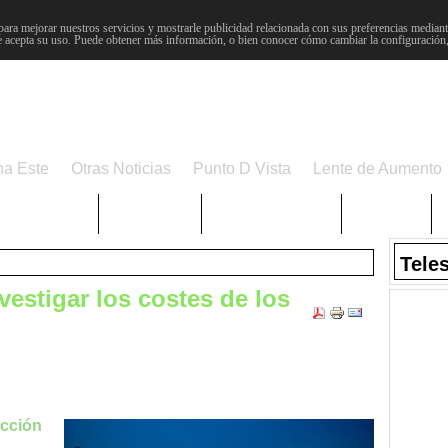
para mejorar nuestros servicios y mostrarle publicidad relacionada con sus preferencias mediante
 acepta su uso. Puede obtener más información, o bien conocer cómo cambiar la configuración
na Este
Otras Noticias
Punto D Vista
Lente de Aumento
Choniblog
MetroEste
Semana Santa
Sucesos
Tele
vestigar los costes de los
ucción