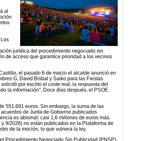
á al
moción
ertos
o
 Los
icación jurídica del procedimiento negociado sin
o de acceso que garantice prioridad a los vecinos
 Castillo, el pasado 6 de marzo el alcalde anunció en
mbres G, David Bisbal y Saiko para las Fiestas
licitó por escrito el coste real, la respuesta del
ndo la información”. Doce días después, el PSOE
 de 551.691 euros. Sin embargo, la suma de las
s acuerdos de Junta de Gobierno publicados
encia es abismal: casi 1,6 millones de euros más.
y 9/2026) no están publicados en la Plataforma de
tro de la moción, lo que vulnera la ley.
del Procedimiento Negociado Sin Publicidad (PNSP),