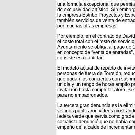
una fórmula excepcional que permite
de exclusividad artística. Sin embar
la empresa Estribo Proyectos y Espec
también servicios de venta de entrad
por muchas otras empresas.
Por ejemplo, en el contrato de David
el coste total con el resto de servi
Ayuntamiento se obliga al pago de 1
en concepto de “venta de entradas”, 
consiste esa cantidad.
El modelo actual de reparto de invi
personas de fuera de Torrejón, redu
que pagan los conciertos con sus im
un día y un rango de horas amplio 
invitación hasta completar aforo. Si
para no empadronados.
La tercera gran denuncia es la elim
vecinos publicaron vídeos mostrand
ladera verde que servía como grada 
socialista denunció que no había co
empeño del alcalde de incrementar el