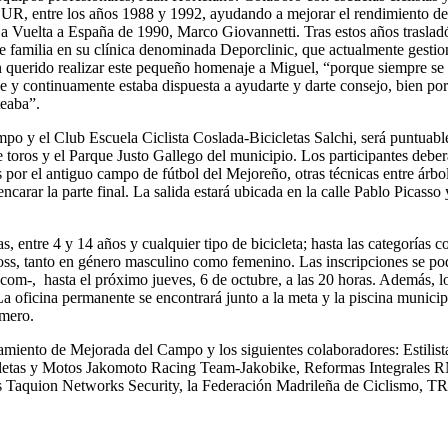
SEUR, entre los años 1988 y 1992, ayudando a mejorar el rendimiento d
 Vuelta a España de 1990, Marco Giovannetti. Tras estos años trasladó
familia en su clínica denominada Deporclinic, que actualmente gestion
 querido realizar este pequeño homenaje a Miguel, “porque siempre se 
 y continuamente estaba dispuesta a ayudarte y darte consejo, bien por
teaba”.
o y el Club Escuela Ciclista Coslada-Bicicletas Salchi, será puntuable
 toros y el Parque Justo Gallego del municipio. Los participantes deber
s por el antiguo campo de fútbol del Mejoreño, otras técnicas entre árbo
ncarar la parte final. La salida estará ubicada en la calle Pablo Picasso 
s, entre 4 y 14 años y cualquier tipo de bicicleta; hasta las categorías 
cross, tanto en género masculino como femenino. Las inscripciones se po
m-, hasta el próximo jueves, 6 de octubre, a las 20 horas. Además, l
 La oficina permanente se encontrará junto a la meta y la piscina municip
úmero.
tamiento de Mejorada del Campo y los siguientes colaboradores: Estili
letas y Motos Jakomoto Racing Team-Jakobike, Reformas Integrales RNE
Taquion Networks Security, la Federación Madrileña de Ciclismo, T