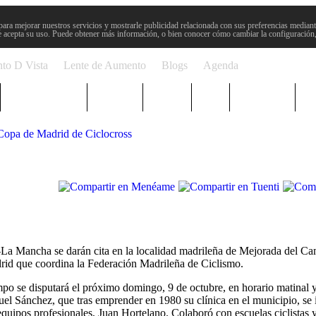
para mejorar nuestros servicios y mostrarle publicidad relacionada con sus preferencias mediante
 acepta su uso. Puede obtener más información, o bien conocer cómo cambiar la configuración
to D Vista
Lente de Aumento
Blogs
Agenda
Semana Santa
Sucesos
Plenos
Paro
Cervantes
Copa de Madrid de Ciclocross
-La Mancha se darán cita en la localidad madrileña de Mejorada del Ca
rid que coordina la Federación Madrileña de Ciclismo.
o se disputará el próximo domingo, 9 de octubre, en horario matinal 
 Sánchez, que tras emprender en 1980 su clínica en el municipio, se 
equipos profesionales, Juan Hortelano. Colaboró con escuelas ciclistas 