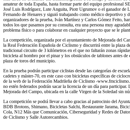
amateur de toda España, hasta formar parte del equipo profesional 
José Luis Rodríguez, Lute Anguita, Piotr Ugrumov o el ganador de La
Fernando de Henares y siguió trabajando como médico deportivo y de 
organizadores de la prueba, Iván Martínez y Carlos Gómez Feito, han
todos los que pasamos por su consulta, era una persona muy agradable
problema físico o para colaborar en cualquier proyecto que se le plan
La competición, organizada por el ayuntamiento de Mejorada del Camp
la Real Federación Española de Ciclismo y discurrirá entre la plaza de
tradicional circuito de 3 kilómetros en el que no faltarán zonas rápida
bicicleta al hombro por el pinar y los obstáculos de tablones antes de e
plaza de toros del municipio.
En la prueba podrán participar ciclistas desde las categorías de escuela
cadetes y máster-70, en este caso con bicicletas específicas de ciclo
de la web de la Federación Madrileña de Ciclismo -www.fmciclismo.co
no estén federados podrán sacar la licencia de un día para participar.
Mejorada del Campo, ubicada en la calle Virgen de la Soledad sin n
La competición se podrá llevar a cabo gracias al patrocinio del Ayun
BDB Brotons, Shimano, Bicicletas Salchi, Restaurante Jarama, Bicic
Cola, N12 Más que Comunicación, Ciberseguridad y Redes de Datos 
de Ciclismo y Salle Autorecambios.