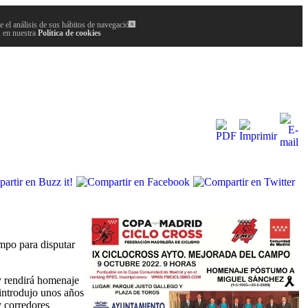
 el análisis de sus hábitos de navegación.
x
, en nuestra
Política de cookies
mpo para disputar
y rendirá homenaje
introdujo unos años
y corredores