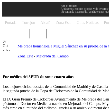
Uso de cookies
Utilizamos cookies propias y de terceros 
Si continúa navegando, consideramos que
Portada
Torrejón
Alcalá
Zona Este
Otras Noticias
Pun
TRENDING
Púnica
Metro
Choniblog
MetroEste
07
Oct
Mejorada homenajea a Miguel Sánchez en su prueba de la 
2022
Zona Este
-
Mejorada del Campo
Fue médico del SEUR durante cuatro años
Los mejores ciclocrossistas de la Comunidad de Madrid y de Castilla
la segunda prueba de la Copa de Ciclocross de la Comunidad de Mad
El IX Gran Premio de Ciclocross Ayuntamiento de Mejorada del Camp
póstumo al Doctor en Medicina nacido en Mejorada del Campo, Miguel
más tarde en el mundo del ciclismo, gracias a su amigo y director de 