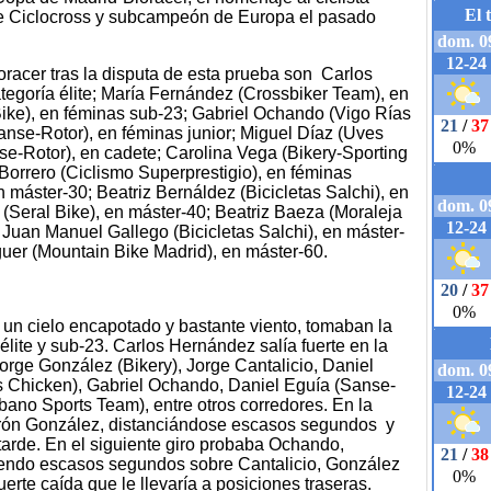
 Ciclocross y subcampeón de Europa el pasado
oracer tras la disputa de esta prueba son Carlos
egoría élite; María Fernández (Crossbiker Team), en
Bike), en féminas sub-23; Gabriel Ochando (
Vigo Rías
anse-Rotor), en féminas junior; Miguel Díaz (Uves
se-Rotor), en cadete; Carolina Vega (Bikery-Sporting
 Borrero (Ciclismo Superprestigio), en féminas
n máster-30; Beatriz Bernáldez (Bicicletas Salchi), en
(Seral Bike), en máster-40; Beatriz Baeza (Moraleja
Juan Manuel Gallego (Bicicletas Salchi), en máster-
uer (Mountain Bike Madrid), en máster-60.
 un cielo encapotado y bastante viento, tomaban la
s élite y sub-23. Carlos Hernández salía fuerte en la
orge González (Bikery), Jorge Cantalicio, Daniel
 Chicken), Gabriel Ochando, Daniel Eguía (Sanse-
bano Sports Team), entre otros corredores. En la
rón González, distanciándose escasos segundos y
tarde. En el siguiente giro probaba Ochando,
iendo escasos segundos sobre Cantalicio, González
erte caída que le llevaría a posiciones traseras.