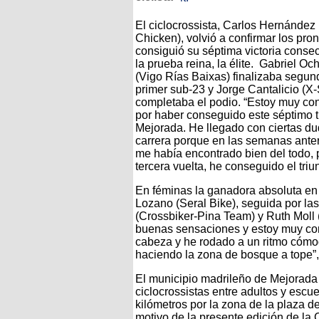
El ciclocrossista, Carlos Hernández
Chicken), volvió a confirmar los pron
consiguió su séptima victoria conse
la prueba reina, la élite. Gabriel O
(Vigo Rías Baixas) finalizaba segun
primer sub-23 y Jorge Cantalicio (X
completaba el podio. “Estoy muy co
por haber conseguido este séptimo t
Mejorada. He llegado con ciertas du
carrera porque en las semanas ante
me había encontrado bien del todo, p
tercera vuelta, he conseguido el tri
En féminas la ganadora absoluta en l
Lozano (Seral Bike), seguida por la
(Crossbiker-Pina Team) y Ruth Moll
buenas sensaciones y estoy muy cont
cabeza y he rodado a un ritmo cómod
haciendo la zona de bosque a tope”,
El municipio madrileño de Mejorad
ciclocrossistas entre adultos y escue
kilómetros por la zona de la plaza de
motivo de la presente edición de la 