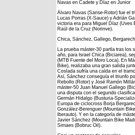
Navas en Cadete y Díaz en Junior
Álvaro Navas (Sanse-Rotor) fue el tr
Lucas Porras (X-Sauce) y Adrián Gar
victoria era para Miguel Díaz (Uves
Raúl de la Cruz (Norinve).
Chica, Sánchez, Gallego, Bergarec
La prueba máster-30 partía tras los su
año, para Israel Chica (Biciarea), s
(MTB Fuente del Moro Loca). En Mást
Bike), realizaba una gran salida junt
Coslada sufría una caída en el tramo
Así, Sánchez conseguía el triunfo por
Rebollo (Rotor) y José Ramón Millán
máster-50 Juan Manuel Gallego (Bicicl
una disputa con el segundo clasific
Germán Hidalgo (Busturia-Specialize
Europa de ciclocross Borja Bergarec
González-Berenguer (Mountain Bike 
Iberauto). Y en la categoría de mást
Javier Sánchez (Mountain Bike Madr
Simaes (Bobruc Oil).