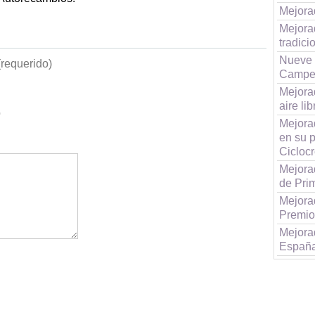
Mejorad
Mejora
tradici
Nueve 
requerido)
Campeo
Mejorad
aire li
b
Mejora
en su 
Cicloc
Mejora
de Pri
Mejora
Premio
Mejora
Españ