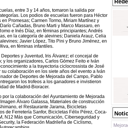
Rede
cuelas, entre 3 y 14 años, tomaron la salida por
categorías. Los podios de escuelas fueron para Héctor
s en Promesas; Carmen Tormo, Miriam Martínez y
 Darío Cañadas, Bruno Marti y Marco Massaro, en
 Romo e Inés Díaz, en féminas principiantes; Andrés
las, en la categoría de alevines; Daniela Arauz, Celia
levines; Javier López, Tito Pini y Bruno Jiménez, en
liva, en féminas infantiles.
e Deportes y Juventud, Iris Álvarez; el concejal de
 y los organizadores, Carlos Gómez Feito e Iván
conocimiento a la trayectoria ciclocrossista de José
 su colaboración en los siete años del evento a Iván
dinador de Deportes de Mejorada del Campo, Pablo
ntregaron los trofeos a los ganadores e invistieron
idad de Madrid-Bioracer.
o por la colaboración del
Ayuntamiento de Mejorada
e Imagen Álvaro Galassa, Materiales de construcción
-Shimano, el Restaurante Jarama, Bicicletas
de Ferretería Sanfor, Bicicletas Félix Pérez, Coca-
Noti
GM, N12 Más que Comunicación, Ciberseguridad y
curity, la Federación Madrileña de Ciclismo,
Mejora
 Autorecambios.