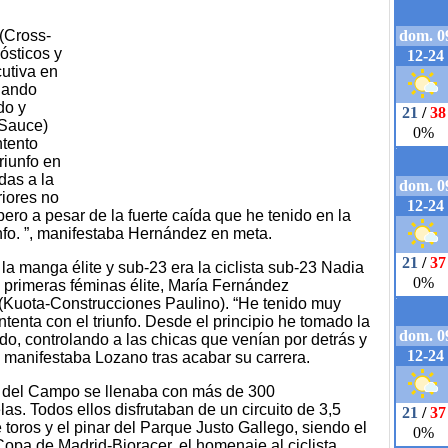
 (Cross-
ósticos y
cutiva en
chando
do y
-Sauce)
ntento
riunfo en
das a la
riores no
ero a pesar de la fuerte caída que he tenido en la
unfo. ”, manifestaba Hernández en meta.
a manga élite y sub-23 era la ciclista sub-23 Nadia
s primeras féminas élite, María Fernández
 (Kuota-Construcciones Paulino). “He tenido muy
enta con el triunfo. Desde el principio he tomado la
o, controlando a las chicas que venían por detrás y
 manifestaba Lozano tras acabar su carrera.
a del Campo se llenaba con más de 300
las. Todos ellos disfrutaban de un circuito de 3,5
 toros y el pinar del Parque Justo Gallego, siendo el
Copa de Madrid-Bioracer, el homenaje al ciclista