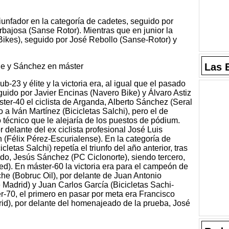
iunfador en la categoría de cadetes, seguido por
bajosa (Sanse Rotor). Mientras que en junior la
 Bikes), seguido por José Rebollo (Sanse-Rotor) y
Las 
he y Sánchez en máster
b-23 y élite y la victoria era, al igual que el pasado
eguido por Javier Encinas (Navero Bike) y Álvaro Astiz
er-40 el ciclista de Arganda, Alberto Sánchez (Seral
o a Iván Martínez (Bicicletas Salchi), pero el de
 técnico que le alejaría de los puestos de pódium.
 delante del ex ciclista profesional José Luis
 (Félix Pérez-Escurialense). En la categoría de
etas Salchi) repetía el triunfo del año anterior, tras
ado, Jesús Sánchez (PC Ciclonorte), siendo tercero,
d). En máster-60 la victoria era para el campeón de
he (Bobruc Oil), por delante de Juan Antonio
Madrid) y Juan Carlos García (Bicicletas Sachi-
er-70, el primero en pasar por meta era Francisco
id), por delante del homenajeado de la prueba, José