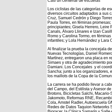
Casi un centenar de escuelas
Los ciclistas de las categorías de es
diversos circuitos adaptados a sus 
Cruz, Samuel Cedrón y Diego Torre
Paula Torres, en féminas promesas;
principiantes; Gisela Herrero, Leire
Canals, Álvaro Llinares e Izan Casil
Romo y Carolina Tormo, en féminas a
infantiles; y Lola Hernández y Lara O
Al finalizar la prueba la concejala d
Nuevas Tecnologías, Daniel Romero;
Martínez, entregaron una placa en re
Simaes y otra de agradecimiento por
Damiani. Los Concejales y el coor
Sancha; junto a los organizadores, e
los maillots de la Copa de la Comun
La carrera se ha podido llevar a cab
del Campo, del Estilista y Asesor d
Brotons, Bicicletas Salchi, Macario
Jakomoto, Reformas RNE, Recambios 
Cola, Amstel Radler, Autoescuela 
Redes de Datos Taquion Networks Se
Bioracer, la Clínica Samarín y Salle