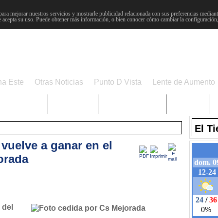
para mejorar nuestros servicios y mostrarle publicidad relacionada con sus preferencias mediante
 acepta su uso. Puede obtener más información, o bien conocer cómo cambiar la configuración
na Este
Otras Noticias
Punto D Vista
Lente de Aumento
Choniblog
MetroEste
Semana Santa
Sucesos
El T
vuelve a ganar en el
orada
 del