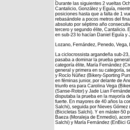
Durante las siguientes 2 vueltas Oc
Cantalicio, González y Eguía, mien
posiciones hasta que a falta de 1 vu
rebasándole a pocos metros del fina
absoluto por séptimo año consecuti
tercero y segundo élite, Cantalicio.
en sub-23 lo hacían Daniel Eguía y
Lozano, Fernández, Penedo, Vega, 
La ciclocrossista argandeña sub-23,
pasaba a dominar la prueba general 
categoría élite, María Fernández (C
general y primera en su categoría, 
y Rocío Núñez (Bikery-Sporting Purs
en féminas junior, por delante de A
triunfo era para Carolina Vega (Bike
(Sanse-Rotor) y Jade Lian Fernández
disputaba la prueba en la mayoría d
fuerte. En mayores de 40 años la cor
Salchi), seguida por Nieves Gómez (
(Bicicletas Salchi). Y en máster-50
Baeza (Moraleja de Enmedio), acomp
Salchi) y María Fernández (EnBici G