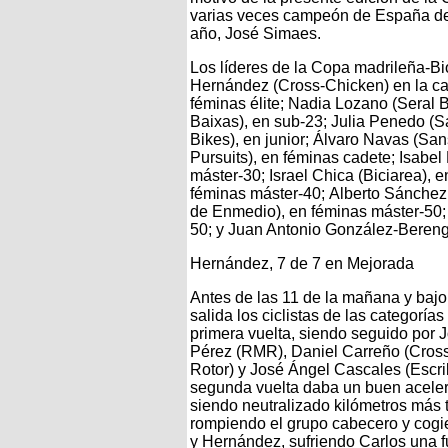
varias veces campeón de España de
año, José Simaes.
Los líderes de la Copa madrileña-Bi
Hernández (Cross-Chicken) en la cat
féminas élite; Nadia Lozano (Seral 
Baixas
), en sub-23; Julia Penedo (S
Bikes), en junior; Álvaro Navas (San
Pursuits), en féminas cadete; Isabel
máster-30; Israel Chica (Biciarea), e
féminas máster-40; Alberto Sánchez 
de Enmedio), en féminas máster-50; 
50; y Juan Antonio González-Bereng
Hernández, 7 de 7 en Mejorada
Antes de las 11 de la mañana y bajo
salida los ciclistas de las categoría
primera vuelta, siendo seguido por J
Pérez (RMR), Daniel Carreño (Cross
Rotor) y José Ángel Cascales (Escri
segunda vuelta daba un buen acele
siendo neutralizado kilómetros más 
rompiendo el grupo cabecero y cog
y Hernández, sufriendo Carlos una fu