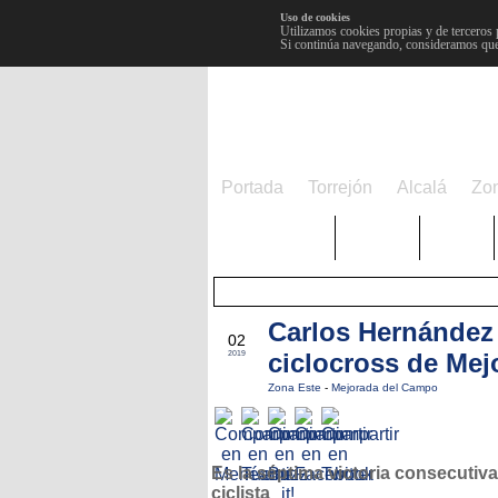
Uso de cookies
Utilizamos cookies propias y de terceros 
Si continúa navegando, consideramos que
Portada
Torrejón
Alcalá
Zo
TRENDING
Púnica
Metro
Carlos Hernández 
NOV
02
ciclocross de Mej
2019
Zona Este
-
Mejorada del Campo
Es la séptima victoria consecutiva
ciclista