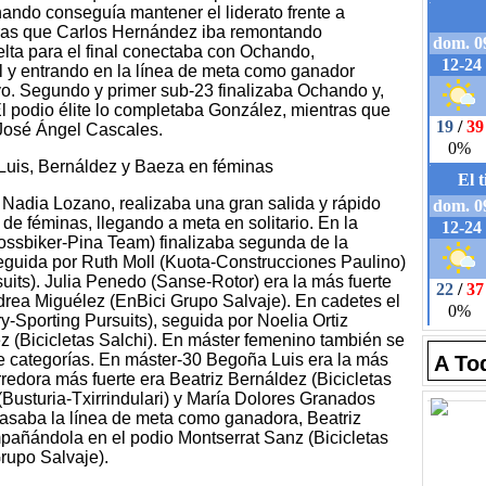
hando conseguía mantener el liderato frente a
tras que Carlos Hernández iba remontando
elta para el final conectaba con Ochando,
l y entrando en la línea de meta como ganador
vo. Segundo y primer sub-23 finalizaba Ochando y,
 El podio élite lo completaba González, mientras que
 José Ángel Cascales.
Luis, Bernáldez y Baeza en féminas
 Nadia Lozano, realizaba una gran salida y rápido
de féminas, llegando a meta en solitario. En la
rossbiker-Pina Team) finalizaba segunda de la
seguida por Ruth Moll (Kuota-Construcciones Paulino)
uits). Julia Penedo (Sanse-Rotor) era la más fuerte
ndrea Miguélez (EnBici Grupo Salvaje). En cadetes el
ry-Sporting Pursuits), seguida por Noelia Ortiz
 (Bicicletas Salchi). En máster femenino también se
e categorías. En máster-30 Begoña Luis era la más
A To
redora más fuerte era Beatriz Bernáldez (Bicicletas
Busturia-Txirrindulari) y María Dolores Granados
 pasaba la línea de meta como ganadora, Beatriz
añándola en el podio Montserrat Sanz (Bicicletas
rupo Salvaje).