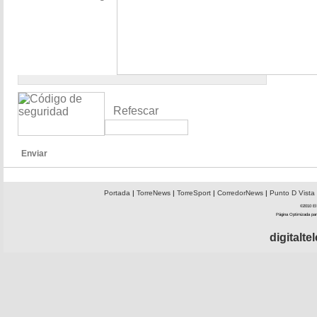
Refescar
Enviar
Portada
|
TorreNews
|
TorreSport
|
CorredorNews
|
Punto D Vista
©2010 El 
Página Optimizada par
digitalt