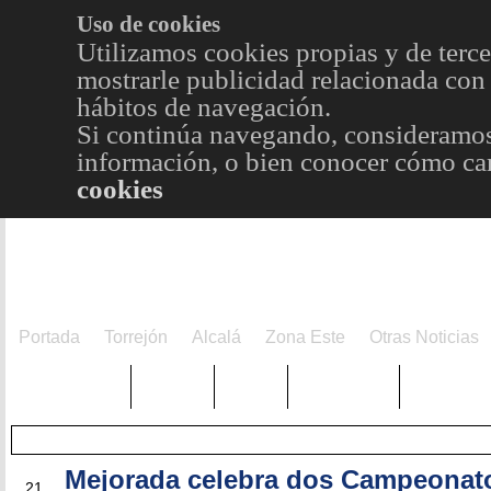
Uso de cookies
Utilizamos cookies propias y de terce
mostrarle publicidad relacionada con 
hábitos de navegación.
Si continúa navegando, consideramos
información, o bien conocer cómo cam
cookies
Portada
Torrejón
Alcalá
Zona Este
Otras Noticias
TRENDING
Púnica
Metro
Choniblog
MetroEst
Mejorada celebra dos Campeonat
JUN
21