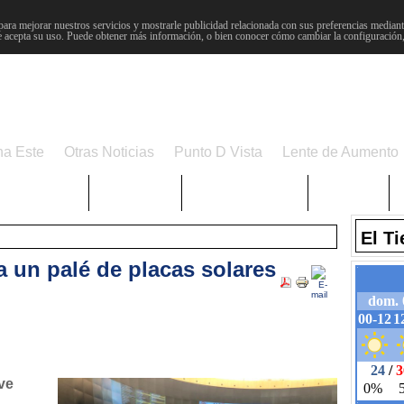
para mejorar nuestros servicios y mostrarle publicidad relacionada con sus preferencias mediante
 acepta su uso. Puede obtener más información, o bien conocer cómo cambiar la configuración
na Este
Otras Noticias
Punto D Vista
Lente de Aumento
Choniblog
MetroEste
Semana Santa
Sucesos
El T
a un palé de placas solares
ve