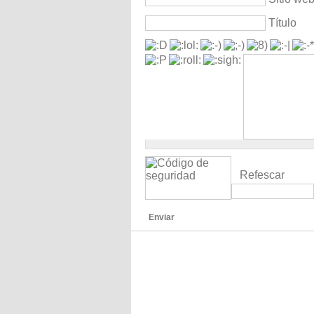
Título
Refescar
Enviar