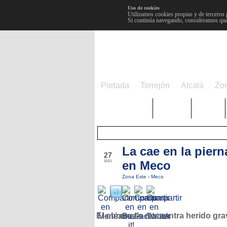
Uso de cookies
Utilizamos cookies propias y de terceros 
Si continúa navegando, consideramos que
Portada
Torrejón
Alcalá
Zo
TRENDING
Púnica
Metro
La cae en la piern
SEP
27
en Meco
2021
Zona Este
-
Meco
El obrero se encuentra herido gra