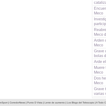
catali
Encuent
Meco
Investi
partici
Reabre
Meco d
Arden 
Meco
Grave 
bolas 
Arde e
Muere t
Meco
Dos he
Meco
Grave t
varias
reSport
|
CorredorNews
|
Punto D Vista
|
Lente de aumento
|
Los Blogs del Telescopio
|
A Todo C