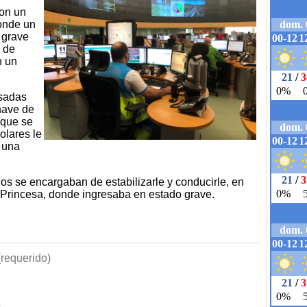
con un
onde un
 grave
o de
n un
asadas
nave de
 que se
olares le
 una
os se encargaban de estabilizarle y conducirle, en
 Princesa, donde ingresaba en estado grave.
requerido)
b