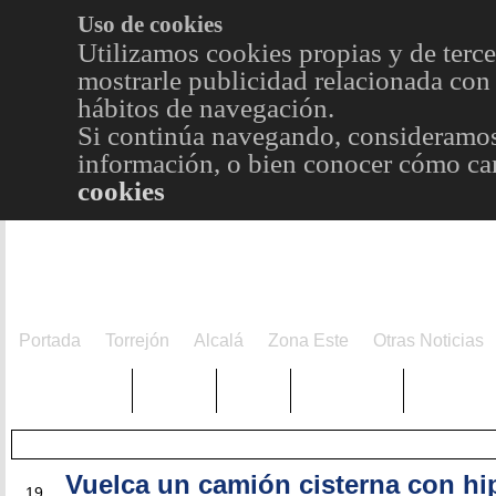
Uso de cookies
Utilizamos cookies propias y de terce
mostrarle publicidad relacionada con 
hábitos de navegación.
Si continúa navegando, consideramos
información, o bien conocer cómo cam
cookies
Portada
Torrejón
Alcalá
Zona Este
Otras Noticias
TRENDING
Púnica
Metro
Choniblog
MetroEst
Vuelca un camión cisterna con hi
AGO
19