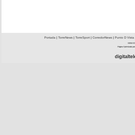
Portada
|
TorreNews
|
TorreSport
|
CorredorNews
|
Punto D Vista
©2010 El 
Página Optimizada par
digitalt