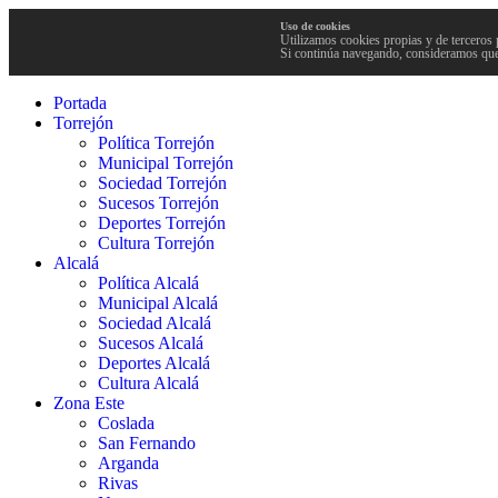
Uso de cookies
Utilizamos cookies propias y de terceros 
Si continúa navegando, consideramos que
Portada
Torrejón
Política Torrejón
Municipal Torrejón
Sociedad Torrejón
Sucesos Torrejón
Deportes Torrejón
Cultura Torrejón
Alcalá
Política Alcalá
Municipal Alcalá
Sociedad Alcalá
Sucesos Alcalá
Deportes Alcalá
Cultura Alcalá
Zona Este
Coslada
San Fernando
Arganda
Rivas