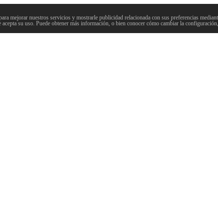
para mejorar nuestros servicios y mostrarle publicidad relacionada con sus preferencias mediante
 acepta su uso. Puede obtener más información, o bien conocer cómo cambiar la configuración