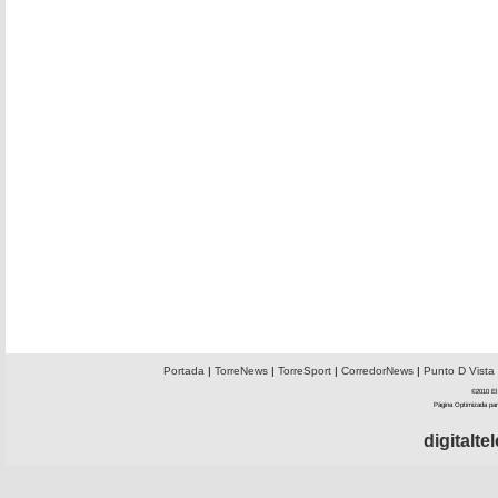
Portada
|
TorreNews
|
TorreSport
|
CorredorNews
|
Punto D Vista
©2010 El 
Página Optimizada par
digitalt