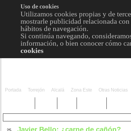
Uso de cookies
Utilizamos cookies propias y de terce
mostrarle publicidad relacionada con 
hábitos de navegación.
Si continúa navegando, consideramos
información, o bien conocer cómo cam
cookies
Portada
Torrejón
Alcalá
Zona Este
Otras Noticias
TRENDING
Púnica
Metro
Choniblog
MetroEst
DIC
Javier Bello: ¿carne de cañón?
25