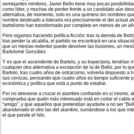
semejantes mimbres, Javier Bello tiene muy pocas posibillida
como líder, y muchas de perder frente a un candidato aún desc
alternativa, de momento, solo es una quimera sin nombres qu
nombre destinado a liderarla era precisamente el del actual al
bartolismo han transformado por completo en menos de un añ
Pero sigamos haciendo política-ficción: tras la derrota de Bel
tras perder la alcaldía, el partido se encontrará en una situa
que un mesías redentor puede devolver las ilusiones, un mes
Bartolomé González.
Y es que el ascendente de Bartolo, y su trayectoria, tendrían m
cualquier otra alternativa a excepción de la de Bello, por lo qu
Bartolo, tras cuatro años de ostracismo, volvería dispuesto a 
sus cenizas, pensando que cuatro años es tiempo suficiente pa
económica y política que está a punto de estallar.
Por no atreverse a cruzar el alambre confiando en sí mismo, a
comprueba que quién más interesado está en cortar el cable e
“amigo”, y que aquellos que pretendían ayudarle a no ser “Bel
abandonado el otro lao del alambre, sumándose a los que inte
el que pende el hilo.