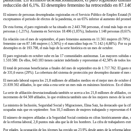
reducción del 6,1%. El desempleo femenino ha retrocedido en 87.146
El número de personas desempleadas registradas en el Servicio Público de Empleo Estatal (S
exceptuamos el periodo de efectos de la pandemia, es un 65% inferior al aumento del prome
De esta forma, el paro registrado se ha situado en 2.443.766 personas, el total más bajo en 
personas (-1,21%). Aumenta en Servicios 18.496 (1,05%), Industria 1.148 personas (0,61%)
En relación con el mes de septiembre, el paro femenino aumenta en 11.561 mujeres (0.79%) y
femenino cae en 87.146 mujeres (-5,56%) y el masculino baja en 71.142 (-6,88%). Por su par
desempleo es de 193.798, el más bajo de la serie histórica en un mes de octubre.
El paro registrado en octubre sube en las 17 comunidades autónomas. Las mayores subidas en 
1.510.580. De ellos, 643.183 tienen carácter indefinido y representan el 42,58% de todos los
El total de personas beneficiarias a finales del mes de septiembre era de 1.717.762. El gast
de 331,6 euros (29%). La cobertura del sistema de protección por desempleo durante el mes 
El mercado laboral supera los 21,8 millones de afiliados medios en el mejor mes de octubre d
21.839.592 afiliados, lo que sitúa a esta serie un mes más en máximos históricos. En el últ
La serie de afiliación desestacionalizada también se acerca a los 21,8 millones de afiliados
incremento de 64.569 afiliados, lo que evidencia también uno de los mejores meses de la serie.
La ministra de Inclusión, Seguridad Social y Migraciones, Elma Saiz, ha destacado que la cif
ocupadas más que en septiembre. Son 10,3 millones de mujeres trabajando y representan el 47,
El número de mujeres afiliadas a la Seguridad Social continúa en cifras históricamente alta
de la reforma laboral, 2,8 puntos más alta que la de los hombres. La cifra de trabajadores ex
Por edades, la ocupación de los jóvenes ha crecido un 23,9% desde antes de la reforma labo