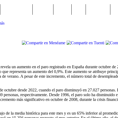
Semana Santa
Sucesos
Plenos
Paro
Cervantes
más
 revela un aumento en el paro registrado en España durante octubre de
o que representa un aumento del 0,9%. Este aumento se atribuye princi
da de verano. A pesar de este incremento, el número total de desempleado
de octubre desde 2022, cuando el paro disminuyó en 27.027 personas. E
 personas, respectivamente. Desde 1996, el paro solo ha disminuido e
remento más significativo en octubre de 2008, durante la crisis financ
jo de la media histórica para este mes y es un 65% inferior al promed
uyó en 15.256 personas respecto al mes anterior. En el último año, el 