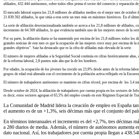
afiliados, 432.444 autónomos, sobre todos ellos prima el sector del comercio y reparación de 
El mercado laboral supera los 21,8 millones de afiliados medios en el mejor mes de octubre d
21.839.592 afiliados, lo que sitúa a esta serie un mes más en máximos históricos. En el últ
La serie de afiliación desestacionalizada también se acerca a los 21,8 millones de afiliados
incremento de 64.569 afiliados, lo que evidencia también uno de los mejores meses de la seri
Por su parte, la afiliación diaria se ha mantenido por encima de los 21,8 millones todos los d
grandes noticias de este mes es que la ocupación de las mujeres crece muy por encima de la 
grandes objetivos”. Saiz ha destacado que es la cifra de afiliadas más elevada de la serie.
El número de mujeres afiliadas a la Seguridad Social continúa en cifras históricamente alta
de la reforma laboral, 2,8 puntos más alta que la de los hombres.
Por edades, la ocupación de los jóvenes ha crecido un 23,9% desde antes de la reforma lab
grupos de edad está alineada con el crecimiento de la población activa reflejado en la Encues
El número de trabajadores autónomos se mantiene en cifras récord, por encima de los 3,4 m
Desde octubre de 2024, la afiliación de trabajadores por cuenta propia en los sectores de 
es decir, estos sectores agrupan el 65,5% del empleo creado en este Régimen Especial de Tr
La Comunidad de Madrid lidera la creación de empleo en España tanto
el aumento es de un +1,3%, seis décimas más que el conjunto del país. 
En términos interanuales el incremento es del +2,7%, tres décimas m
a 280 diarios de media. Además, el número de autónomos aumenta en 
dato nacional. Así, los trabajadores por cuenta propia llegan a 438.548,