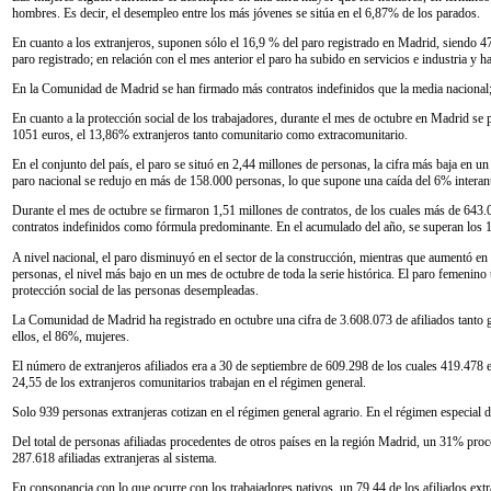
hombres. Es decir, el desempleo entre los más jóvenes se sitúa en el 6,87% de los parados.
En cuanto a los extranjeros, suponen sólo el 16,9 % del paro registrado en Madrid, siendo 47.
paro registrado; en relación con el mes anterior el paro ha subido en servicios e industria y h
En la Comunidad de Madrid se han firmado más contratos indefinidos que la media nacional;
En cuanto a la protección social de los trabajadores, durante el mes de octubre en Madrid se
1051 euros, el 13,86% extranjeros tanto comunitario como extracomunitario.
En el conjunto del país, el paro se situó en 2,44 millones de personas, la cifra más baja en
paro nacional se redujo en más de 158.000 personas, lo que supone una caída del 6% interan
Durante el mes de octubre se firmaron 1,51 millones de contratos, de los cuales más de 643.00
contratos indefinidos como fórmula predominante. En el acumulado del año, se superan los 13
A nivel nacional, el paro disminuyó en el sector de la construcción, mientras que aumentó en e
personas, el nivel más bajo en un mes de octubre de toda la serie histórica. El paro femenin
protección social de las personas desempleadas.
La Comunidad de Madrid ha registrado en octubre una cifra de 3.608.073 de afiliados tanto 
ellos, el 86%, mujeres.
El número de extranjeros afiliados era a 30 de septiembre de 609.298 de los cuales 419.478 ex
24,55 de los extranjeros comunitarios trabajan en el régimen general.
Solo 939 personas extranjeras cotizan en el régimen general agrario. En el régimen especia
Del total de personas afiliadas procedentes de otros países en la región Madrid, un 31% pro
287.618 afiliadas extranjeras al sistema.
En consonancia con lo que ocurre con los trabajadores nativos, un 79,44 de los afiliados ex