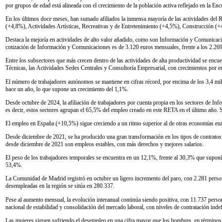
por grupos de edad está alineada con el crecimiento de la población activa reflejado en la En
En los últimos doce meses, han sumado afiliados la inmensa mayoría de las actividades del
(+4,8%), Actividades Artísticas, Recreativas y de Entretenimiento (+4,5%), Construcción (
Destaca la mejoría en actividades de alto valor añadido, como son Información y Comunicacio
cotización de Información y Comunicaciones es de 3.120 euros mensuales, frente a los 2.269 
Entre los subsectores que más crecen dentro de las actividades de alta productividad se encue
Técnicas, las Actividades Sedes Centrales y Consultoría Empresarial, con crecimientos por
El número de trabajadores autónomos se mantiene en cifras récord, por encima de los 3,4 
hace un año, lo que supone un crecimiento del 1,1%.
Desde octubre de 2024, la afiliación de trabajadores por cuenta propia en los sectores de 
es decir, estos sectores agrupan el 65,5% del empleo creado en este RETA en el último año. 
El empleo en España (+10,5%) sigue creciendo a un ritmo superior al de otras economías europ
Desde diciembre de 2021, se ha producido una gran transformación en los tipos de contratos
desde diciembre de 2021 son empleos estables, con más derechos y mejores salarios.
El peso de los trabajadores temporales se encuentra en un 12,1%, frente al 30,3% que suponí
53,4%.
La Comunidad de Madrid registró en octubre un ligero incremento del paro, con 2.281 personas
desempleadas en la región se sitúa en 280.337.
Pese al aumento mensual, la evolución interanual continúa siendo positiva, con 11.737 pers
nacional de estabilidad y consolidación del mercado laboral, con niveles de contratación inde
Las mujeres siguen sufriendo el desempleo en una cifra mayor que los hombres, en términos