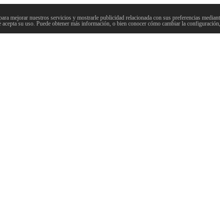
para mejorar nuestros servicios y mostrarle publicidad relacionada con sus preferencias mediante
 acepta su uso. Puede obtener más información, o bien conocer cómo cambiar la configuración