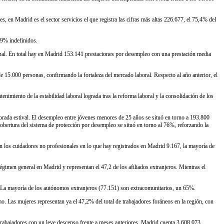
, en Madrid es el sector servicios el que registra las cifras más altas 226.677, el 75,4% del
99% indefinidos.
cional. En total hay en Madrid 153.141 prestaciones por desempleo con una prestación media
e 15.000 personas, confirmando la fortaleza del mercado laboral. Respecto al año anterior, el
nimiento de la estabilidad laboral lograda tras la reforma laboral y la consolidación de los
emporada estival. El desempleo entre jóvenes menores de 25 años se situó en torno a 193.800
cobertura del sistema de protección por desempleo se situó en torno al 76%, reforzando la
 los cuidadores no profesionales en lo que hay registrados en Madrid 9.167, la mayoría de
égimen general en Madrid y representan el 47,2 de los afiliados extranjeros. Mientras el
. La mayoría de los autónomos extranjeros (77.151) son extracomunitarios, un 65%.
. Las mujeres representan ya el 47,2% del total de trabajadores foráneos en la región, con
trabajadores con un leve descenso frente a meses anteriores. Madrid cuenta 3.608.073