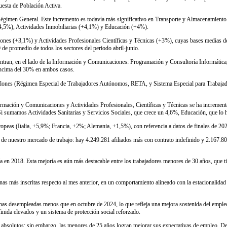
cuesta de Población Activa.
 Régimen General. Este incremento es todavía más significativo en Transporte y Almacenamiento
+4,5%), Actividades Inmobiliarias (+4,1%) y Educación (+4%).
nes (+3,1%) y Actividades Profesionales Científicas y Técnicas (+3%), cuyas bases medias de c
de promedio de todos los sectores del periodo abril-junio.
ntran, en el lado de la Información y Comunicaciones: Programación y Consultoría Informática, q
 encima del 30% en ambos casos.
millones (Régimen Especial de Trabajadores Autónomos, RETA, y Sistema Especial para Trabaja
Información y Comunicaciones y Actividades Profesionales, Científicas y Técnicas se ha incre
Si sumamos Actividades Sanitarias y Servicios Sociales, que crece un 4,6%, Educación, que lo 
eas (Italia, +5,9%; Francia, +2%; Alemania, +1,5%), con referencia a datos de finales de 2021,
 de nuestro mercado de trabajo: hay 4.249.281 afiliados más con contrato indefinido y 2.167.8
a en 2018. Esta mejoría es aún más destacable entre los trabajadores menores de 30 años, que t
 más inscritas respecto al mes anterior, en un comportamiento alineado con la estacionalidad ha
onas desempleadas menos que en octubre de 2024, lo que refleja una mejora sostenida del emple
finida elevados y un sistema de protección social reforzado.
 absolutos; sin embargo, las menores de 25 años logran mejorar sus expectativas de empleo. D