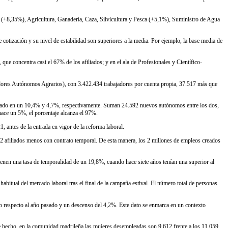
 (+8,35%), Agricultura, Ganadería, Caza, Silvicultura y Pesca (+5,1%), Suministro de Agua
otización y su nivel de estabilidad son superiores a la media. Por ejemplo, la base media de
ue concentra casi el 67% de los afiliados; y en el ala de Profesionales y Científico-
dores Autónomos Agrarios), con 3.422.434 trabajadores por cuenta propia, 37.517 más que
mentado en un 10,4% y 4,7%, respectivamente. Suman 24.592 nuevos autónomos entre los dos,
hace un 5%, el porcentaje alcanza el 97%.
 antes de la entrada en vigor de la reforma laboral.
02 afiliados menos con contrato temporal. De esta manera, los 2 millones de empleos creados
ienen una tasa de temporalidad de un 19,8%, cuando hace siete años tenían una superior al
bitual del mercado laboral tras el final de la campaña estival. El número total de personas
o respecto al año pasado y un descenso del 4,2%. Este dato se enmarca en un contexto
e hecho, en la comunidad madrileña las mujeres desempleadas son 9.612 frente a los 11.059