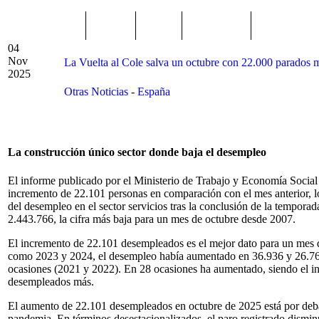
TRENDING
Púnica
Metro
Choniblog
MetroEste
04
Nov
La Vuelta al Cole salva un octubre con 22.000 parados 
2025
Otras Noticias
-
España
La construcción único sector donde baja el desempleo
El informe publicado por el Ministerio de Trabajo y Economía Social
incremento de 22.101 personas en comparación con el mes anterior, l
del desempleo en el sector servicios tras la conclusión de la tempora
2.443.766, la cifra más baja para un mes de octubre desde 2007.
El incremento de 22.101 desempleados es el mejor dato para un mes 
como 2023 y 2024, el desempleo había aumentado en 36.936 y 26.769
ocasiones (2021 y 2022). En 28 ocasiones ha aumentado, siendo el inc
desempleados más.
El aumento de 22.101 desempleados en octubre de 2025 está por deba
pandemia. En términos desestacionalizados, el paro registrado dismin