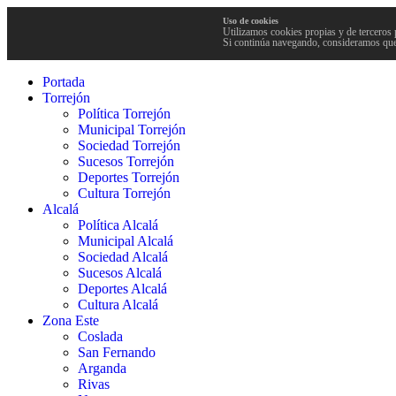
Uso de cookies
Utilizamos cookies propias y de terceros 
Si continúa navegando, consideramos que
Portada
Torrejón
Política Torrejón
Municipal Torrejón
Sociedad Torrejón
Sucesos Torrejón
Deportes Torrejón
Cultura Torrejón
Alcalá
Política Alcalá
Municipal Alcalá
Sociedad Alcalá
Sucesos Alcalá
Deportes Alcalá
Cultura Alcalá
Zona Este
Coslada
San Fernando
Arganda
Rivas