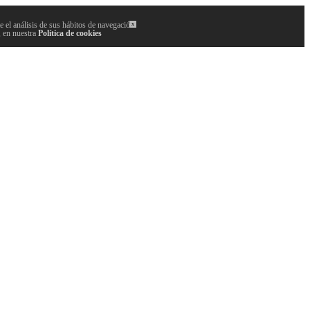
 el análisis de sus hábitos de navegación.
x
, en nuestra
Política de cookies