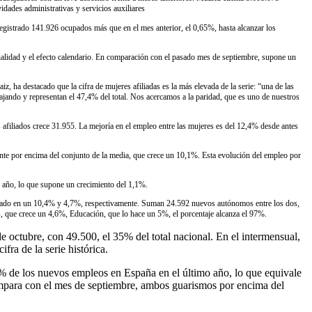
idades administrativas y servicios auxiliares
registrado 141.926 ocupados más que en el mes anterior, el 0,65%, hasta alcanzar los
ionalidad y el efecto calendario. En comparación con el pasado mes de septiembre, supone un
z, ha destacado que la cifra de mujeres afiliadas es la más elevada de la serie: “una de las
jando y representan el 47,4% del total. Nos acercamos a la paridad, que es uno de nuestros
afiliados crece 31.955. La mejoría en el empleo entre las mujeres es del 12,4% desde antes
te por encima del conjunto de la media, que crece un 10,1%. Esta evolución del empleo por
 año, lo que supone un crecimiento del 1,1%.
mentado en un 10,4% y 4,7%, respectivamente. Suman 24.592 nuevos autónomos entre los dos,
, que crece un 4,6%, Educación, que lo hace un 5%, el porcentaje alcanza el 97%.
octubre, con 49.500, el 35% del total nacional. En el intermensual,
fra de la serie histórica.
0% de los nuevos empleos en España en el último año, lo que equivale
mpara con el mes de septiembre, ambos guarismos por encima del