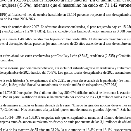
 mujeres (-5,5%), mientras que el masculino ha caído en 71.142 varone
EPE) al finalizar el mes de octubre ha subido en 22.101 personas respecto al mes de septiembr
dio de los años 2001-2024.
un mes de octubre desde 2007. En términos desestacionalizados, el paro registrado baja en 15.25
 y en Agricultura 1.270 (1,68%). Entre el colectivo Sin Empleo Anterior aumenta en 3.308 pe
 se sitúa en 1.480.465, la cifra más baja en octubre desde 2007. El desempleo masculino se sit
te, el desempleo de las personas jóvenes menores de 25 años asciende en el mes de octubre en
cifras absolutas están encabezadas por Castilla y León (2.545), Andalucía (2.535) y Cataluña (
 contratos.
o medio mensual por persona beneficiaria, sin incluir el subsidio agrario de Andalucía y Extrem
de septiembre de 2025 ha sido del 75,9%. Los gastos totales de septiembre de 2025 ascendieron
e la serie histórica (si exceptuamos el año 2021, en plena desescalada de la pandemia). Se han 
imo año, la Seguridad Social ha sumado más de medio millón de trabajadores (507.078).
, con 21.793.519 ocupados. En el último año, hay 505.674 afiliados más si se descuenta la estac
 Por su parte, la afiliación diaria se ha mantenido por encima de los 21,8 millones todos los día
ra de mujeres afiliadas es la más elevada de la serie: "Una de las grandes noticias de este mes 
4% del total. Nos acercamos a la paridad, que es uno de nuestros grandes objetivos". Saiz ha de
s, con 10.344.599. Son 109.972 ocupadas más que en septiembre, mientras el número de hombres 
tranjeros también supera su máximo histórico y se sitúa por encima de los 3,1 millones de afilia
ral y la de los mayores de 55 años un 23,2%, lo que supone un 13,8% y un 13,1%, respectivame