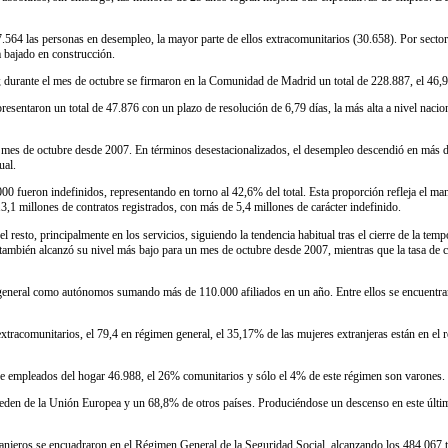
564 las personas en desempleo, la mayor parte de ellos extracomunitarios (30.658). Por sectores
a bajado en construcción.
 durante el mes de octubre se firmaron en la Comunidad de Madrid un total de 228.887, el 46,
 presentaron un total de 47.876 con un plazo de resolución de 6,79 días, la más alta a nivel na
 un mes de octubre desde 2007. En términos desestacionalizados, el desempleo descendió en más d
ual.
0 fueron indefinidos, representando en torno al 42,6% del total. Esta proporción refleja el mante
,1 millones de contratos registrados, con más de 5,4 millones de carácter indefinido.
l resto, principalmente en los servicios, siguiendo la tendencia habitual tras el cierre de la t
o también alcanzó su nivel más bajo para un mes de octubre desde 2007, mientras que la tasa de 
general como autónomos sumando más de 110.000 afiliados en un año. Entre ellos se encuentran
tracomunitarios, el 79,4 en régimen general, el 35,17% de las mujeres extranjeras están en el r
l de empleados del hogar 46.988, el 26% comunitarios y sólo el 4% de este régimen son varones
ceden de la Unión Europea y un 68,8% de otros países. Produciéndose un descenso en este último
tranjeros se encuadraron en el Régimen General de la Seguridad Social, alcanzando los 484.067 