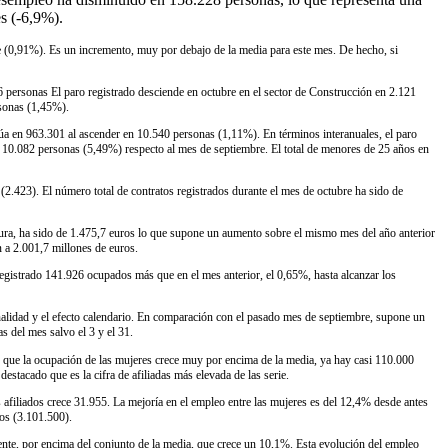
s (-6,9%).
e (0,91%). Es un incremento, muy por debajo de la media para este mes. De hecho, si
6 personas El paro registrado desciende en octubre en el sector de Construcción en 2.121
rsonas (1,45%).
úa en 963.301 al ascender en 10.540 personas (1,11%). En términos interanuales, el paro
 10.082 personas (5,49%) respecto al mes de septiembre. El total de menores de 25 años en
2.423). El número total de contratos registrados durante el mes de octubre ha sido de
adura, ha sido de 1.475,7 euros lo que supone un aumento sobre el mismo mes del año anterior
 a 2.001,7 millones de euros.
registrado 141.926 ocupados más que en el mes anterior, el 0,65%, hasta alcanzar los
ionalidad y el efecto calendario. En comparación con el pasado mes de septiembre, supone un
s del mes salvo el 3 y el 31.
es que la ocupación de las mujeres crece muy por encima de la media, ya hay casi 110.000
stacado que es la cifra de afiliadas más elevada de las serie.
afiliados crece 31.955. La mejoría en el empleo entre las mujeres es del 12,4% desde antes
dos (3.101.500).
nte, por encima del conjunto de la media, que crece un 10,1%. Esta evolución del empleo