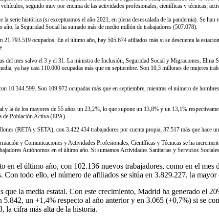
vehículos, seguido muy por encima de las actividades profesionales, científicas y técnicas; activ
e la serie histórica (si exceptuamos el año 2021, en plena desescalada de la pandemia). Se han 
imo año, la Seguridad Social ha sumado más de medio millón de trabajadores (507.078).
, con 21.793.519 ocupados. En el último año, hay 505.674 afiliados más si se descuenta la estac
e.
ías del mes salvo el 3 y el 31. La ministra de Inclusión, Seguridad Social y Migraciones, Elma Sai
media, ya hay casi 110.000 ocupadas más que en septiembre. Son 10,3 millones de mujeres traba
s, con 10.344.599. Son 109.972 ocupadas más que en septiembre, mientras el número de hombres 
oral y la de los mayores de 55 años un 23,2%, lo que supone un 13,8% y un 13,1% respectivamen
ta de Población Activa (EPA).
illones (RETA y SETA), con 3.422.434 trabajadores por cuenta propia, 37.517 más que hace un
Información y Comunicaciones y Actividades Profesionales, Científicas y Técnicas se ha incre
abajadores Autónomos en el último año. Si sumamos Actividades Sanitarias y Servicios Sociales
 en el último año, con 102.136 nuevos trabajadores, como en el mes de 
Con todo ello, el número de afiliados se sitúa en 3.829.227, la mayor ci
ás que la media estatal. Con este crecimiento, Madrid ha generado el 2
5.842, un +1,4% respecto al año anterior y en 3.065 (+0,7%) si se co
 la cifra más alta de la historia.