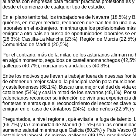
alianzas con empresas para facilitar prácticas profesionales 
desde el comienzo de cualquier tipo de estudio.
En el plano territorial, los trabajadores de Navarra (18,5%) y
quiénes, en mayor medida, reconocen que han tenido una o v
laborales en el extranjero, mientras que los profesionales más
emigrar a otro país en busca de oportunidades laborales se 
(28,3%); Castilla-La Mancha (23%); Región de Murcia (22,5%);
Comunidad de Madrid (20,5%).
Por el contrario, más de la mitad de los asturianos afirman n
en algún momento, seguidos de castellanomanchegos (42,5%);
gallegos (40,7%); murcianos y andaluces (40,3%).
Entre los motivos que llevan a trabajar fuera de nuestras fron
de obtener un mejor salario, la principal razón para murciano
y castellonenses (68,1%). Buscar una mejor calidad de vida es 
catalanes (54%) y casi la mitad de los navarros (48,1%). Por s
valencianos reconocer su intención de vivir una experiencia di
fronteras mientras que el reconocimiento del sector es clave p
emigrar en el caso de cántabros (24%), extremeños (22,5%) y 
Preguntados, a nivel regional, qué evitaría la fuga de talento,
(66,7%) y la Comunidad de Madrid (61,5%) son las comunida
aumento salarial mientras que Galicia (60,2%) y País Vasco (
estabilidad laboral. Asimismo, gallegos (49,1%), madrileños (