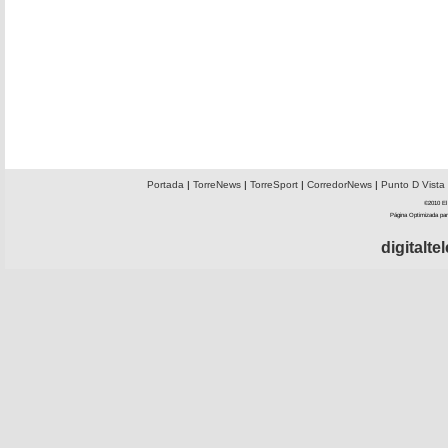
Portada
|
TorreNews
|
TorreSport
|
CorredorNews
|
Punto D Vista
©2010 El 
Página Optimizada par
digitalt