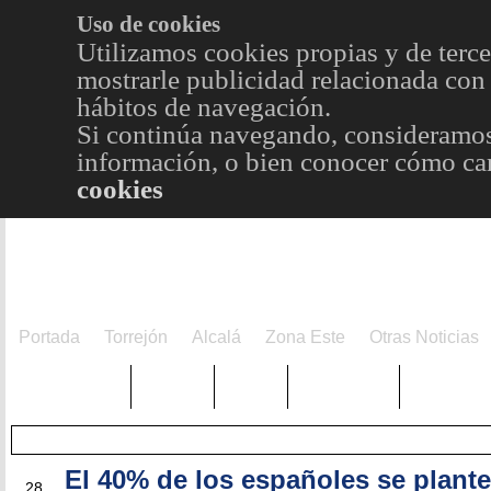
Uso de cookies
Utilizamos cookies propias y de terce
mostrarle publicidad relacionada con 
hábitos de navegación.
Si continúa navegando, consideramos
información, o bien conocer cómo cam
cookies
Portada
Torrejón
Alcalá
Zona Este
Otras Noticias
TRENDING
Púnica
Metro
Choniblog
MetroEst
El 40% de los españoles se plant
AGO
28