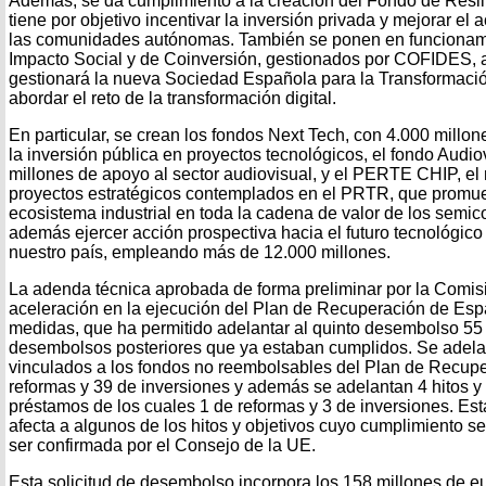
Además, se da cumplimiento a la creación del Fondo de Resi
tiene por objetivo incentivar la inversión privada y mejorar el 
las comunidades autónomas. También se ponen en funcionam
Impacto Social y de Coinversión, gestionados por COFIDES, 
gestionará la nueva Sociedad Española para la Transformaci
abordar el reto de la transformación digital.
En particular, se crean los fondos Next Tech, con 4.000 millo
la inversión pública en proyectos tecnológicos, el fondo Audi
millones de apoyo al sector audiovisual, y el PERTE CHIP, el
proyectos estratégicos contemplados en el PRTR, que promue
ecosistema industrial en toda la cadena de valor de los semi
además ejercer acción prospectiva hacia el futuro tecnológico
nuestro país, empleando más de 12.000 millones.
La adenda técnica aprobada de forma preliminar por la Comis
aceleración en la ejecución del Plan de Recuperación de Esp
medidas, que ha permitido adelantar al quinto desembolso 55 h
desembolsos posteriores que ya estaban cumplidos. Se adelan
vinculados a los fondos no reembolsables del Plan de Recupe
reformas y 39 de inversiones y además se adelantan 4 hitos y 
préstamos de los cuales 1 de reformas y 3 de inversiones. Es
afecta a algunos de los hitos y objetivos cuyo cumplimiento s
ser confirmada por el Consejo de la UE.
Esta solicitud de desembolso incorpora los 158 millones de e