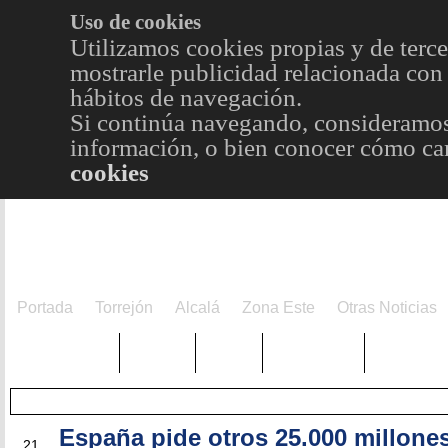
Uso de cookies
Utilizamos cookies propias y de terce
mostrarle publicidad relacionada con 
hábitos de navegación.
Si continúa navegando, consideramos
información, o bien conocer cómo cam
cookies
Portada
Torrejón
Alcalá
Zona Este
Otras Noticias
TRENDING
Púnica
Metro
Choniblog
MetroEst
España pide otros 25.000 millone
DIC
21