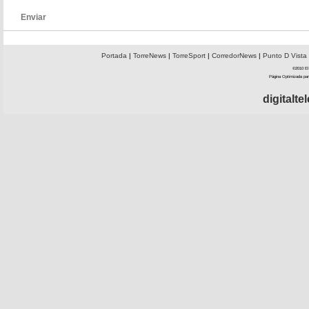
Enviar
Portada
|
TorreNews
|
TorreSport
|
CorredorNews
|
Punto D Vista
©2010 El 
Página Optimizada par
digitalt