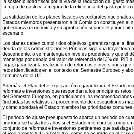
la sostenibilidad fiscal por la vía de la reducción del gasto m
la regla de gasto y la mejora de la eficiencia del gasto público.
La validación de los planes fiscales-estructurales nacionales
Estados miembros presentaron a la Comisión constituyen el 
gobernanza económica y su aprobación supone el primer hito
escenario.
Los planes deben cumplir dos objetivos: garantizar que, al fina
deuda de las Administraciones Públicas siga una trayectoria 
descendente, o se mantenga en niveles prudentes, y que el défi
mantenga por debajo del valor de referencia del 3% del PIB a
lugar, garantizar la realización de reformas e inversiones que
retos identificados en el contexto del Semestre Europeo y abo
comunes de la UE.
Además, el Plan debe explicar cómo garantizará el Estado mi
reformas e inversiones que respondan a los principales retos i
del Semestre Europeo, en particular en las recomendaciones e
(incluidas las relativas al procedimiento de desequilibrios ma
y cómo abordará el Estado miembro las prioridades comunes 
El período de ajuste presupuestario abarca un período de cua
prorrogarse hasta tres años si el Estado miembro se comprome
conjunto de reformas e inversiones pertinentes que satisfaga l
el Reglamento (UE) 2024/1263, como ha ocurrido en el caso d