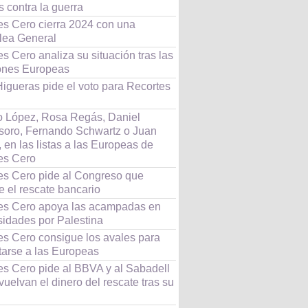
 contra la guerra
es Cero cierra 2024 con una
ea General
s Cero analiza su situación tras las
ones Europeas
Higueras pide el voto para Recortes
o López, Rosa Regás, Daniel
soro, Fernando Schwartz o Juan
 en las listas a las Europeas de
es Cero
es Cero pide al Congreso que
ce el rescate bancario
es Cero apoya las acampadas en
sidades por Palestina
es Cero consigue los avales para
tarse a las Europeas
es Cero pide al BBVA y al Sabadell
uelvan el dinero del rescate tras su