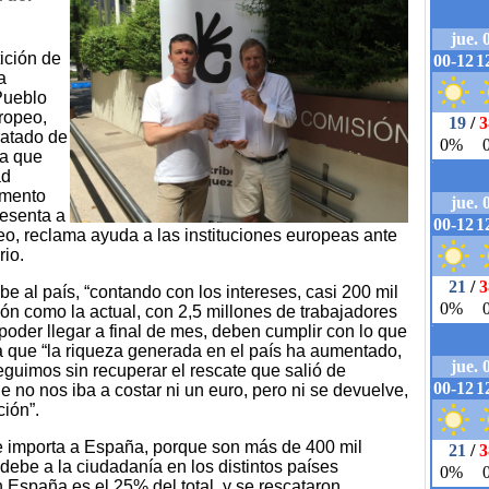
ición de
a
Pueblo
ropeo,
ratado de
a que
ad
lamento
resenta a
o, reclama ayuda a las instituciones europeas ante
rio.
 al país, “contando con los intereses, casi 200 mil
ión como la actual, con 2,5 millones de trabajadores
 poder llegar a final de mes, deben cumplir con lo que
 que “la riqueza generada en el país ha aumentado,
eguimos sin recuperar el rescate que salió de
 no nos iba a costar ni un euro, pero ni se devuelve,
ción”.
le importa a España, porque son más de 400 mil
 debe a la ciudadanía en los distintos países
 España es el 25% del total, y se rescataron