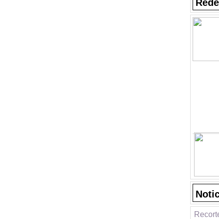
Rede
Noti
Recort