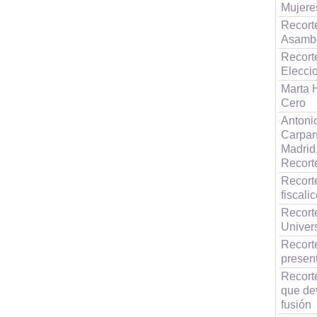
Mujeres
Recort
Asambl
Recorte
Elecci
Marta 
Cero
Antoni
Carpar
Madrid,
Recort
Recort
fiscali
Recort
Univer
Recort
presen
Recort
que dev
fusión