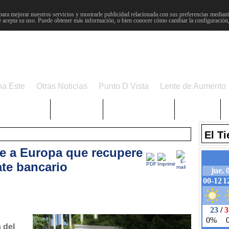
para mejorar nuestros servicios y mostrarle publicidad relacionada con sus preferencias mediante
 acepta su uso. Puede obtener más información, o bien conocer cómo cambiar la configuración
na Este
Otras Noticias
Punto D Vista
Lente de Aumento
Choniblog
MetroEste
Semana Santa
Sucesos
El T
e a Europa que recupere
ate bancario
 del