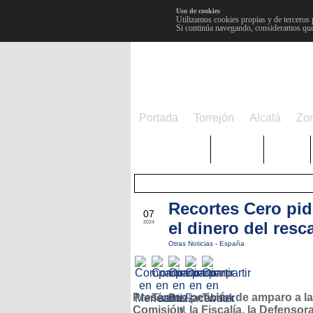
Uso de cookies
Utilizamos cookies propias y de terceros 
Si continúa navegando, consideramos que
Portada
Torrejón
Alcalá
Zo
TRENDING
Púnica
Metro
Recortes Cero pid
JUN
07
el dinero del resc
2024
Otras Noticias
-
España
Presentan petición de amparo a la
Comisión, la Fiscalía, la Defensora