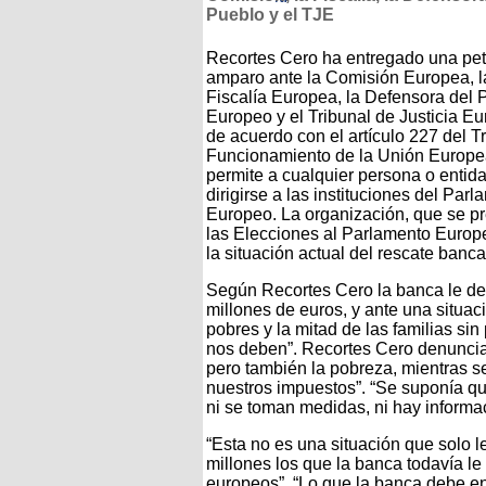
Pueblo y el TJE
Recortes Cero ha entregado una pet
amparo ante la Comisión Europea, l
Fiscalía Europea, la Defensora del 
Europeo y el Tribunal de Justicia Eu
de acuerdo con el artículo 227 del T
Funcionamiento de la Unión Europe
permite a cualquier persona o entid
dirigirse a las instituciones del Par
Europeo. La organización, que se p
las Elecciones al Parlamento Europe
la situación actual del rescate banca
Según Recortes Cero la banca le debe
millones de euros, y ante una situac
pobres y la mitad de las familias sin
nos deben”. Recortes Cero denuncia
pero también la pobreza, mientras s
nuestros impuestos”. “Se suponía que
ni se toman medidas, ni hay informa
“Esta no es una situación que solo 
millones los que la banca todavía le
europeos”. “Lo que la banca debe en