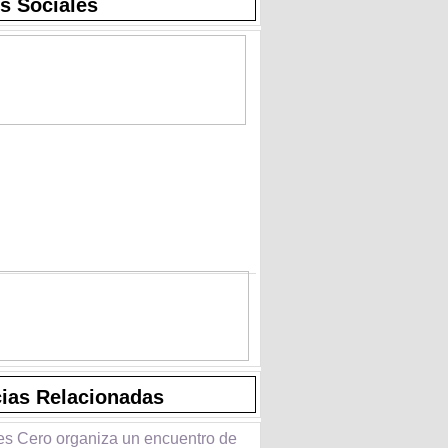
s Sociales
cias Relacionadas
es Cero organiza un encuentro de