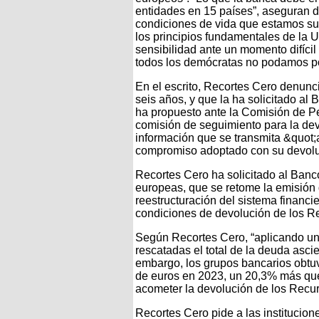
entidades en 15 países”, aseguran d
condiciones de vida que estamos suf
los principios fundamentales de la 
sensibilidad ante un momento difícil 
todos los demócratas no podamos p
En el escrito, Recortes Cero denunc
seis años, y que la ha solicitado a
ha propuesto ante la Comisión de Pe
comisión de seguimiento para la de
información que se transmita &quot;
compromiso adoptado con su devolu
Recortes Cero ha solicitado al Banco
europeas, que se retome la emisión 
reestructuración del sistema financie
condiciones de devolución de los R
Según Recortes Cero, “aplicando un t
rescatadas el total de la deuda asc
embargo, los grupos bancarios obtuv
de euros en 2023, un 20,3% más que e
acometer la devolución de los Recur
Recortes Cero pide a las institucio