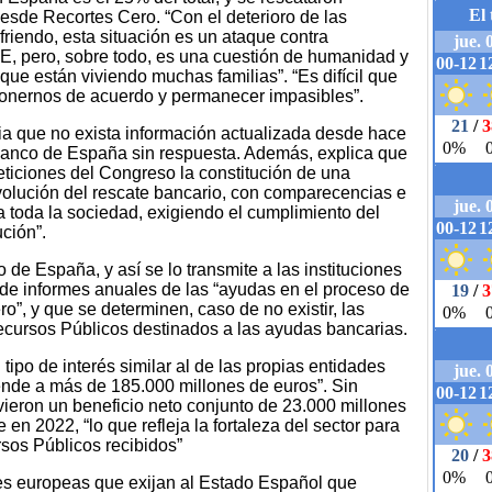
esde Recortes Cero. “Con el deterioro de las
riendo, esta situación es un ataque contra
UE, pero, sobre todo, es una cuestión de humanidad y
que están viviendo muchas familias”. “Es difícil que
onernos de acuerdo y permanecer impasibles”.
ia que no exista información actualizada desde hace
l Banco de España sin respuesta. Además, explica que
ticiones del Congreso la constitución de una
volución del rescate bancario, con comparecencias e
a toda la sociedad, exigiendo el cumplimiento del
ción”.
 de España, y así se lo transmite a las instituciones
de informes anuales de las “ayudas en el proceso de
ro”, y que se determinen, caso de no existir, las
ecursos Públicos destinados a las ayudas bancarias.
ipo de interés similar al de las propias entidades
iende a más de 185.000 millones de euros”. Sin
ieron un beneficio neto conjunto de 23.000 millones
n 2022, “lo que refleja la fortaleza del sector para
sos Públicos recibidos”
nes europeas que exijan al Estado Español que