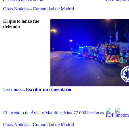
Otras Noticias
-
Comunidad de Madrid
El que lo lanzó fue
detenido
Leer más...
Escribir un comentario
El incendio de Ávila y Madrid calcina 77.000 hectáreas
Otras Noticias
-
Comunidad de Madrid