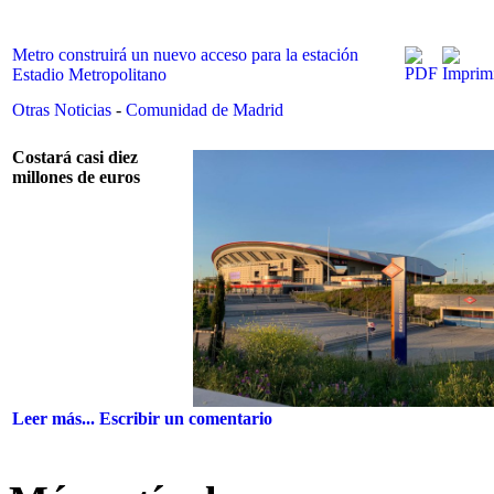
Metro construirá un nuevo acceso para la estación
Estadio Metropolitano
Otras Noticias
-
Comunidad de Madrid
Costará casi diez
millones de euros
Leer más...
Escribir un comentario