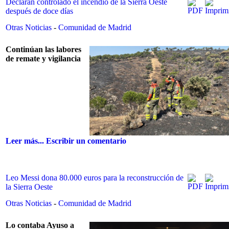
Declaran controlado el incendio de la Sierra Oeste
después de doce días
Otras Noticias
-
Comunidad de Madrid
Continúan las labores
de remate y vigilancia
Leer más...
Escribir un comentario
Leo Messi dona 80.000 euros para la reconstrucción de
la Sierra Oeste
Otras Noticias
-
Comunidad de Madrid
Lo contaba Ayuso a