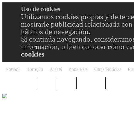
Uso de cookies
Utilizamos cookies propias y de terce
mostrarle publicidad relacionada con 
hábitos de navegación.
Si continúa navegando, consideramos
información, o bien conocer cómo cam
cookies
Portada
Torrejón
Alcalá
Zona Este
Otras Noticias
Pun
TRENDING
Púnica
Metro
Choniblog
MetroEste