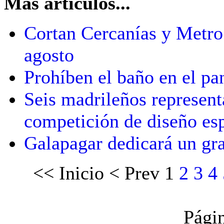
Más artículos...
Cortan Cercanías y Metro
agosto
Prohíben el baño en el pa
Seis madrileños representa
competición de diseño esp
Galapagar dedicará un gran
<<
Inicio
<
Prev
1
2
3
4
Pági