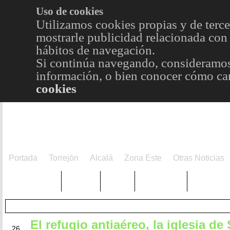
Uso de cookies
Utilizamos cookies propias y de terce
mostrarle publicidad relacionada con 
hábitos de navegación.
Si continúa navegando, consideramos
información, o bien conocer cómo cam
cookies
Portada
Torrejón
Alcalá
Zona Este
Otras Noticias
TRENDING
Púnica
Metro
Choniblog
MetroEst
El refugio antiaéreo, la iglesia de
NOV
26