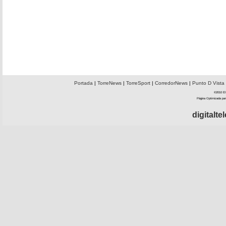
Portada
|
TorreNews
|
TorreSport
|
CorredorNews
|
Punto D Vista
©2010 El 
Página Optimizada par
digitalt