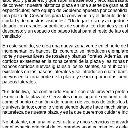
arbolado y parterres, y que suprimía asientos y recortaba las á
de convertir nuestra histórica plaza en una suerte de gran aud
espectáculos; este equipo de Gobierno apuesta por consolidar
una plaza de Cervantes para la convivencia y el disfrute de to
ciudad y de nuestros visitantes”. “Un lugar fresco y acogedor 
dotado con grandes superficies de sombra, con fuentes y con 
descanso; y un espacio de paseo ideal para el resto de las es
ventilado”.
En este sentido, se crea una nueva zona verde en el norte de 
incrementan los bancos. En concreto, se introducen ejemplar
norte y nuevas áreas de rosales y plantas florales. Además, 
corridos existentes en la zona central de la plaza y las zonas n
bancos corridos nuevos iguales a los existentes, se reubican 
existentes en los paseos laterales y se introducen cuatro ban
nuevos en la zona norte de la plaza, y se incorporan dos fuen
paseos laterales.
“En definitiva, -ha continuado Piquet- con este proyecto prete
esencia de la plaza de Cervantes como lugar de encuentro, de
como el punto de unión y de reunión de vecinos de todos los ba
y universitarios; como lo viene siendo desde hace muchísima
naturaleza de nuestra plaza y es la que queremos cuidar e inc
No obstante, con una infraestructura y unos servicios renovad
ser el espacio principal de los grandes acontecimientos y cele