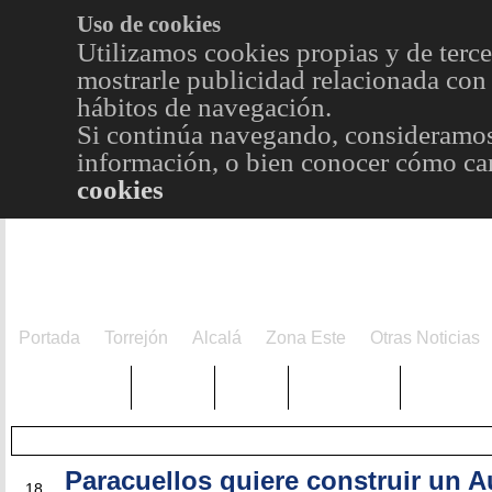
Uso de cookies
Utilizamos cookies propias y de terce
mostrarle publicidad relacionada con 
hábitos de navegación.
Si continúa navegando, consideramos
información, o bien conocer cómo cam
cookies
Portada
Torrejón
Alcalá
Zona Este
Otras Noticias
TRENDING
Púnica
Metro
Choniblog
MetroEst
Paracuellos quiere construir un A
JUN
18