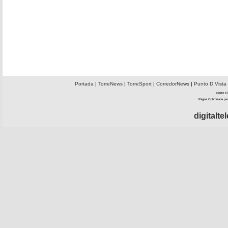
Portada
|
TorreNews
|
TorreSport
|
CorredorNews
|
Punto D Vista
©2010 El 
Página Optimizada par
digitalt