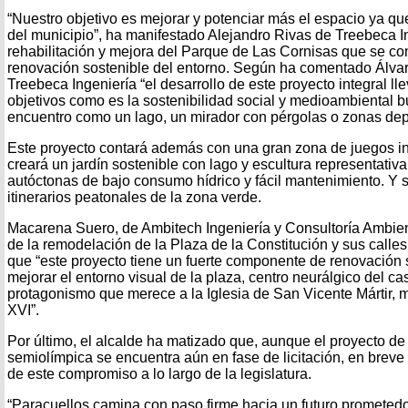
“Nuestro objetivo es mejorar y potenciar más el espacio ya q
del municipio”, ha manifestado Alejandro Rivas de Treebeca I
rehabilitación y mejora del Parque de Las Cornisas que se con
renovación sostenible del entorno. Según ha comentado Álva
Treebeca Ingeniería “el desarrollo de este proyecto integral ll
objetivos como es la sostenibilidad social y medioambiental 
encuentro como un lago, un mirador con pérgolas o zonas depo
Este proyecto contará además con una gran zona de juegos in
creará un jardín sostenible con lago y escultura representati
autóctonas de bajo consumo hídrico y fácil mantenimiento. Y s
itinerarios peatonales de la zona verde.
Macarena Suero, de Ambitech Ingeniería y Consultoría Ambien
de la remodelación de la Plaza de la Constitución y sus call
que “este proyecto tiene un fuerte componente de renovación s
mejorar el entorno visual de la plaza, centro neurálgico del ca
protagonismo que merece a la Iglesia de San Vicente Mártir, 
XVI”.
Por último, el alcalde ha matizado que, aunque el proyecto de 
semiolímpica se encuentra aún en fase de licitación, en breve 
de este compromiso a lo largo de la legislatura.
“Paracuellos camina con paso firme hacia un futuro prometed