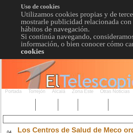
Uso de cookies
Utilizamos cookies propias y de terce
mostrarle publicidad relacionada con 
hábitos de navegación.
Si continúa navegando, consideramos
información, o bien conocer cómo cam
cookies
Portada
Torrejón
Alcalá
Zona Este
Otras Noticias
TRENDING
Púnica
Metro
Choniblog
MetroEst
Los Centros de Salud de Meco or
JUL
04