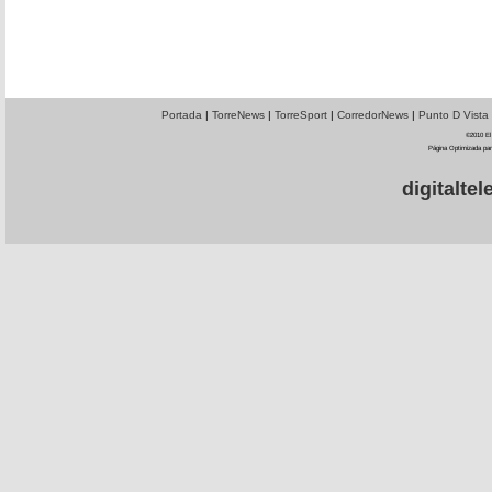
Portada
|
TorreNews
|
TorreSport
|
CorredorNews
|
Punto D Vista
©2010 El 
Página Optimizada par
digitalt