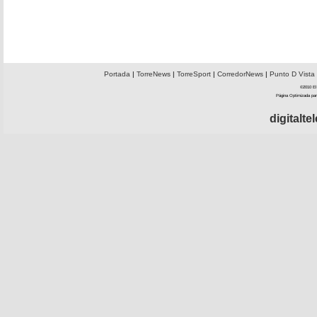
Portada
|
TorreNews
|
TorreSport
|
CorredorNews
|
Punto D Vista
©2010 El 
Página Optimizada par
digitalt