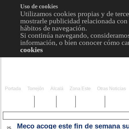
Uso de cookies
Utilizamos cookies propias y de terce
mostrarle publicidad relacionada con 
hábitos de navegación.
Si continúa navegando, consideramos
información, o bien conocer cómo cam
cookies
Portada
Torrejón
Alcalá
Zona Este
Otras Noticias
TRENDING
Púnica
Metro
Choniblog
MetroEst
Meco acoge este fin de semana su
ABR
25