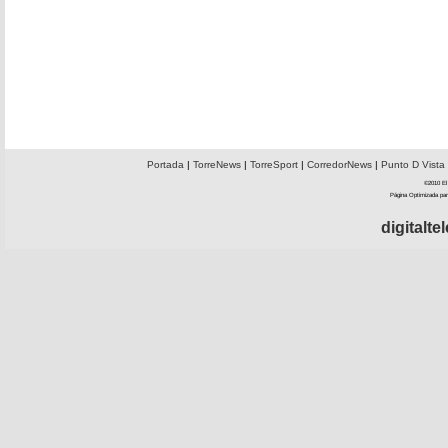
Portada
|
TorreNews
|
TorreSport
|
CorredorNews
|
Punto D Vista
©2010 El 
Página Optimizada par
digitalt