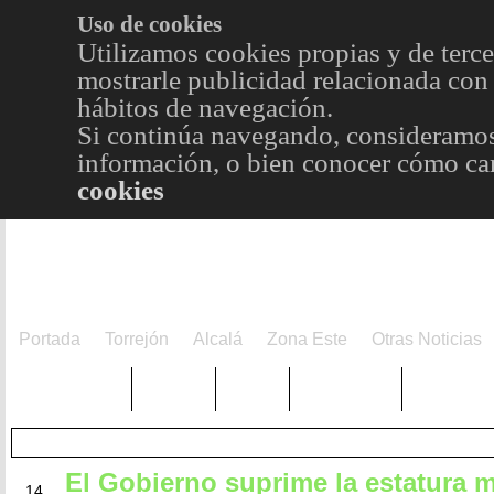
Uso de cookies
Utilizamos cookies propias y de terce
mostrarle publicidad relacionada con 
hábitos de navegación.
Si continúa navegando, consideramos
información, o bien conocer cómo cam
cookies
Portada
Torrejón
Alcalá
Zona Este
Otras Noticias
TRENDING
Púnica
Metro
Choniblog
MetroEst
El Gobierno suprime la estatura 
FEB
14