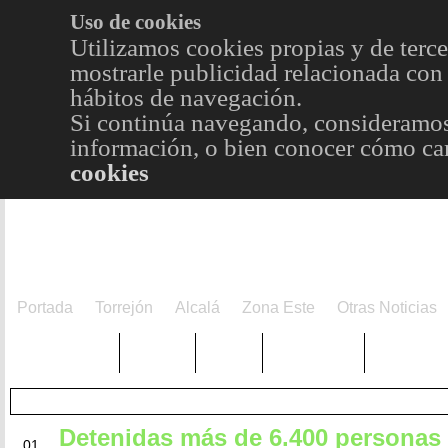
Uso de cookies
Utilizamos cookies propias y de terce
mostrarle publicidad relacionada con 
hábitos de navegación.
Si continúa navegando, consideramos
información, o bien conocer cómo cam
cookies
Portada
Torrejón
Alcalá
Zona Este
Otras Noticias
TRENDING
Púnica
Metro
Choniblog
MetroEst
Detenidas más de 6.400 personas
AGO
01