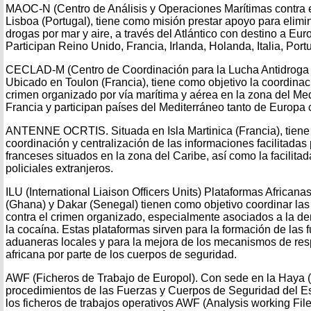
MAOC-N (Centro de Análisis y Operaciones Marítimas contra el
Lisboa (Portugal), tiene como misión prestar apoyo para eliminar
drogas por mar y aire, a través del Atlántico con destino a Eur
Participan Reino Unido, Francia, Irlanda, Holanda, Italia, Por
CECLAD-M (Centro de Coordinación para la Lucha Antidroga e
Ubicado en Toulon (Francia), tiene como objetivo la coordinaci
crimen organizado por vía marítima y aérea en la zona del M
Francia y participan países del Mediterráneo tanto de Europa 
ANTENNE OCRTIS. Situada en Isla Martinica (Francia), tiene
coordinación y centralización de las informaciones facilitadas p
franceses situados en la zona del Caribe, así como la facilitad
policiales extranjeros.
ILU (International Liaison Officers Units) Plataformas Africana
(Ghana) y Dakar (Senegal) tienen como objetivo coordinar las
contra el crimen organizado, especialmente asociados a la d
la cocaína. Estas plataformas sirven para la formación de las f
aduaneras locales y para la mejora de los mecanismos de res
africana por parte de los cuerpos de seguridad.
AWF (Ficheros de Trabajo de Europol). Con sede en la Haya 
procedimientos de las Fuerzas y Cuerpos de Seguridad del E
los ficheros de trabajos operativos AWF (Analysis working File