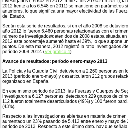
investigados (16.642 en 2012 frente a los 20.902 en 2011), la 
2012 frente a los 6.548 en 2011) se mantiene en parámetros s
anteriores, lo que significa una mayor efectividad de las Fue
del Estado.
Según esta serie de resultados, si en el año 2008 se detuvier
año 2012 lo fueron 6.460 personas relacionadas con el crimen 
número de investigados/detenidos de 2008 estaba situada en 
2012 este porcentaje aumentó hasta el 39%, lo que supone u
puntos. De esta manera, 2012 registró la ratio investigados /d
período 2008-2012. (
Ver gráfico 4
)
Avance de resultados: período enero-mayo 2013
La Policía y la Guardia Civil detuvieron a 2.260 personas en 
2013 (período enero-mayo) y desarticularon 212 grupos relac
organizado en España.
En ese mismo período de 2013, las Fuerzas y Cuerpos de Se
investigaron a 6.127 personas, detectaron 229 grupos de cri
112 fueron totalmente desarticulados (49%) y 100 fueron parc
(43%).
Respecto a las investigaciones abiertas en materia de crimen
aumentado un 23% pasando de 5.412 entre enero y mayo de 
período de 2013. Respecto a este último dato, hay que señala