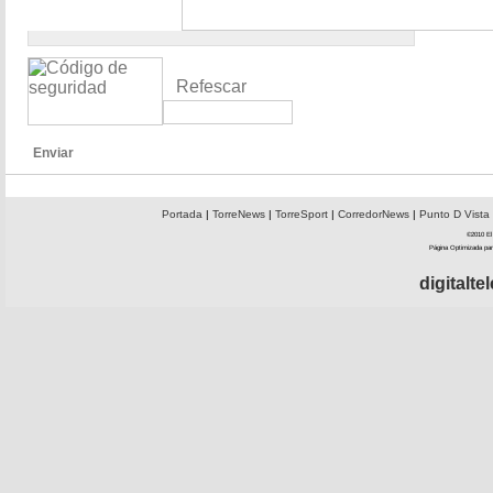
Refescar
Enviar
Portada
|
TorreNews
|
TorreSport
|
CorredorNews
|
Punto D Vista
©2010 El 
Página Optimizada par
digitalt