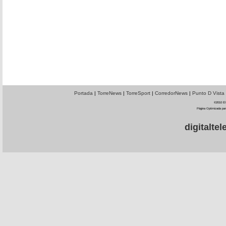
Portada
|
TorreNews
|
TorreSport
|
CorredorNews
|
Punto D Vista
©2010 El 
Página Optimizada par
digitalt