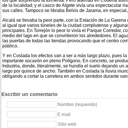
los que sorprendió la tormenta. Pero además en Cobeña sufrir
de la localidad; y el casco de Algete vivía una espectacular ri
sus calles. Tampoco se libraba Belvis de Jarama, en especial,
Alcalá se llevaba la peor parte, con la Estación de La Garen
al igual que varios túneles de la ciudad complutense y algunas
principales. En Torrejón lo peor lo vivía el Parque Corredor, c
medio del lago en que se convirtieron los alrededores. El agu
las puertas de todas las tiendas provocando que el centro com
público.
Y en Coslada los efectos van a ser a más largo plazo, pues la
importante socavón en pleno Polígono. En concreto, se produc
Industria, donde, literalmente, se hundía el suelo dejando un 
largo por quince de ancho. También en Coslada la lluvia inun
obligando a cortar la carretera en ambos sentidos durante vari
Escribir un comentario
Nombre (requerido)
E-mail
Sitio web