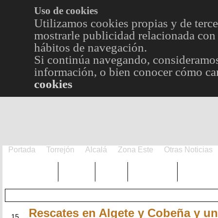
Uso de cookies
Utilizamos cookies propias y de terce
mostrarle publicidad relacionada con 
hábitos de navegación.
Si continúa navegando, consideramos
información, o bien conocer cómo cam
cookies
Portada
Torrejón
Alcalá
Zona Este
Otras Noticias
TRENDING
Púnica
Metro
Choniblog
MetroEst
Rescates en Algete y Cobeña y un
SEP
15