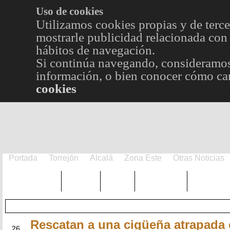
Uso de cookies
Utilizamos cookies propias y de terce
mostrarle publicidad relacionada con 
hábitos de navegación.
Si continúa navegando, consideramos
información, o bien conocer cómo cam
cookies
Portada
Torrejón
Alcalá
Zona Este
Otras Noticias
TRENDING
Púnica
Metro
Choniblog
MetroEst
Rescatan a una cigüeña atrapada
FEB
26