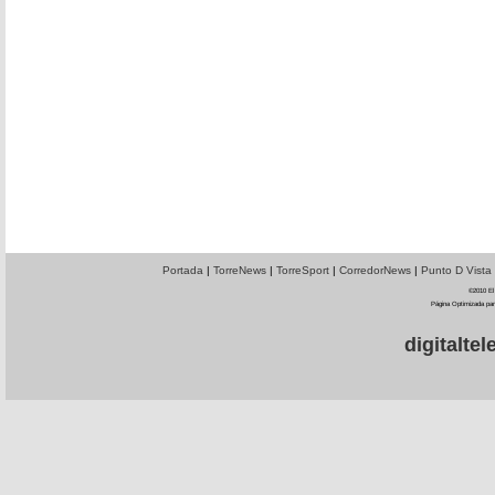
Portada
|
TorreNews
|
TorreSport
|
CorredorNews
|
Punto D Vista
©2010 El 
Página Optimizada par
digitalt