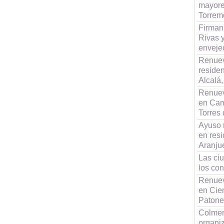
mayore
Torrem
Firman
Rivas y
enveje
Renuev
reside
Alcalá,
Renuev
en Cam
Torres
Ayuso 
en resi
Aranju
Las ci
los co
Renuev
en Cie
Patone
Colmen
organi