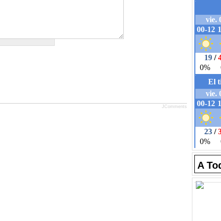
JComments
A To