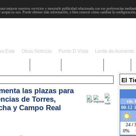
para mejorar nuestros servicios y mostrarle publicidad relacionada con sus preferencias mediante
 acepta su uso. Puede obtener más información, o bien conocer cómo cambiar la configuración
na Este
Otras Noticias
Punto D Vista
Lente de Aumento
Choniblog
MetroEste
Semana Santa
Sucesos
El T
enta las plazas para
ncias de Torres,
cha y Campo Real