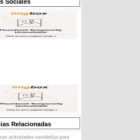
s Sociales
cias Relacionadas
zan actividades navideñas para