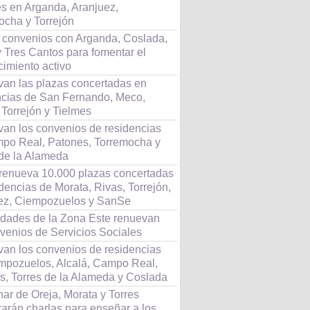
s en Arganda, Aranjuez,
ocha y Torrejón
 convenios con Arganda, Coslada,
 Tres Cantos para fomentar el
cimiento activo
an las plazas concertadas en
ncias de San Fernando, Meco,
 Torrejón y Tielmes
an los convenios de residencias
po Real, Patones, Torremocha y
 de la Alameda
renueva 10.000 plazas concertadas
dencias de Morata, Rivas, Torrejón,
ez, Ciempozuelos y SanSe
udades de la Zona Este renuevan
nvenios de Servicios Sociales
an los convenios de residencias
mpozuelos, Alcalá, Campo Real,
s, Torres de la Alameda y Coslada
ar de Oreja, Morata y Torres
zarán charlas para enseñar a los