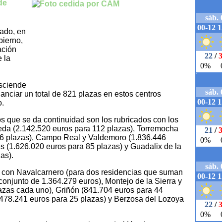
de
ado, en
bierno,
ación
 la
asciende
nanciar un total de 821 plazas en estos centros
o.
s que se da continuidad son los rubricados con los
eda (2.142.520 euros para 112 plazas), Torremocha
06 plazas), Campo Real y Valdemoro (1.836.446
s (1.626.020 euros para 85 plazas) y Guadalix de la
as).
 con Navalcarnero (para dos residencias que suman
conjunto de 1.364.279 euros), Montejo de la Sierra y
azas cada uno), Griñón (841.704 euros para 44
(478.241 euros para 25 plazas) y Berzosa del Lozoya