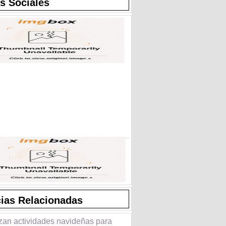
s Sociales
cias Relacionadas
zan actividades navideñas para