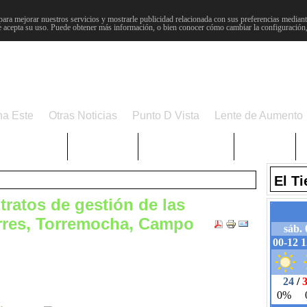
para mejorar nuestros servicios y mostrarle publicidad relacionada con sus preferencias mediante
 acepta su uso. Puede obtener más información, o bien conocer cómo cambiar la configuración
na Este
Otras Noticias
Punto D Vista
Lente de Aumento
Choniblog
MetroEste
Semana Santa
Sucesos
El T
tratos de gestión de las
orres, Torremocha, Campo