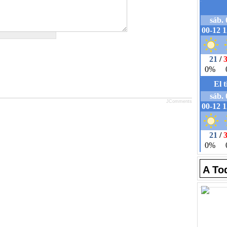
JComments
A To