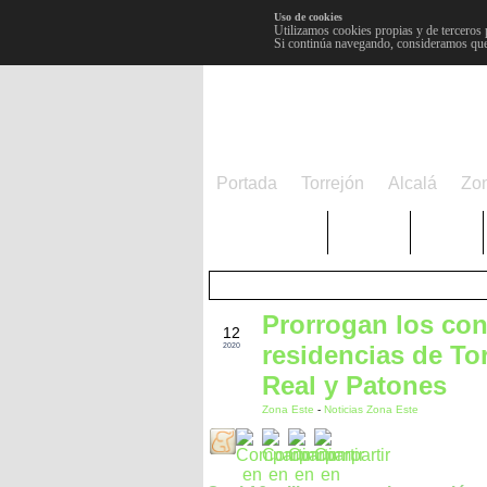
Uso de cookies
Utilizamos cookies propias y de terceros 
Si continúa navegando, consideramos que
Portada
Torrejón
Alcalá
Zo
TRENDING
Púnica
Metro
Prorrogan los con
DIC
12
residencias de T
2020
Real y Patones
Zona Este
-
Noticias Zona Este