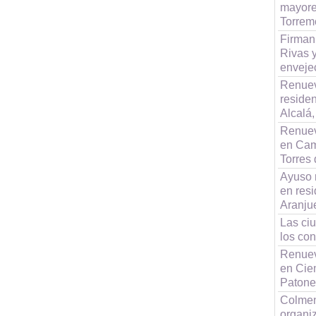
mayore
Torrem
Firman
Rivas y
enveje
Renuev
reside
Alcalá,
Renuev
en Cam
Torres
Ayuso 
en resi
Aranju
Las ci
los co
Renuev
en Cie
Patone
Colmen
organi