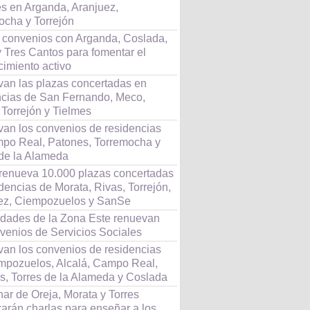
s en Arganda, Aranjuez,
ocha y Torrejón
 convenios con Arganda, Coslada,
 Tres Cantos para fomentar el
cimiento activo
an las plazas concertadas en
ncias de San Fernando, Meco,
 Torrejón y Tielmes
an los convenios de residencias
po Real, Patones, Torremocha y
 de la Alameda
renueva 10.000 plazas concertadas
dencias de Morata, Rivas, Torrejón,
ez, Ciempozuelos y SanSe
udades de la Zona Este renuevan
nvenios de Servicios Sociales
an los convenios de residencias
mpozuelos, Alcalá, Campo Real,
s, Torres de la Alameda y Coslada
ar de Oreja, Morata y Torres
zarán charlas para enseñar a los