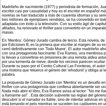
Madrileño de nacimiento (1977) y periodista de formación, 
escribir casi por casualidad y hoy es el escritor en español 
novelas se han traducido a más de cuarenta idiomas y su seri
tres millones de ejemplares vendidos, se ha convertido en tod
adaptada con éxito a la televisión. Con su estilo ágil de capítu
afilados, ha renovado el thriller para convertirlo en un impara
masas.
En 'Mentira', Gómez-Jurado cambia de tercio. Esta novela, de
por Ediciones B, es la primera que escribe al margen de su e
cerró definitivamente con 'Todo Muere'
. El autor madrileño af
con una protagonista fascinante: Eva Ramos, una mentirosa 
la llevan a convertirse en prisionera de una remota aldea ast
por una tormenta de nieve, donde los vecinos parecen ocultar
Durante su paso por el Centro Cultural Las Fronteras, el autor
una historia que retuerce el género del 'whodunit' y obliga al 
palabra
La propuesta de Gómez-Jurado con 'Mentira' es un desafío en t
thriller con una protagonista que confiesa abiertamente ser un
Nada más abrir el libro, Eva Ramos avisa al lector: "No me l
a llamarme así" . Esta decisión subvierte las reglas del género
descubrir si el narrador es fiable, sino de intentar adivinar 
está tomando el pelo mientras se suceden los cadáveres en u