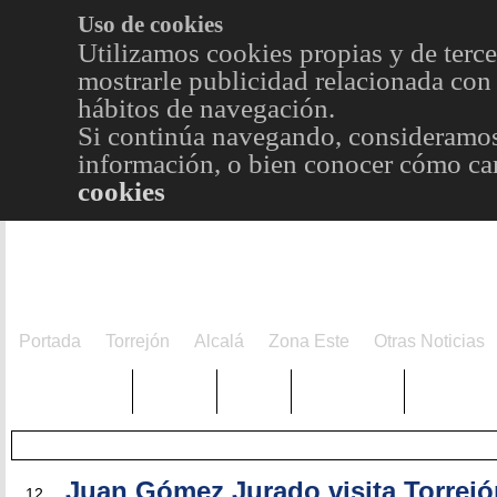
Uso de cookies
Utilizamos cookies propias y de terce
mostrarle publicidad relacionada con 
hábitos de navegación.
Si continúa navegando, consideramos
información, o bien conocer cómo cam
cookies
Portada
Torrejón
Alcalá
Zona Este
Otras Noticias
TRENDING
Púnica
Metro
Choniblog
MetroEst
MAY
Juan Gómez Jurado visita Torrejó
12