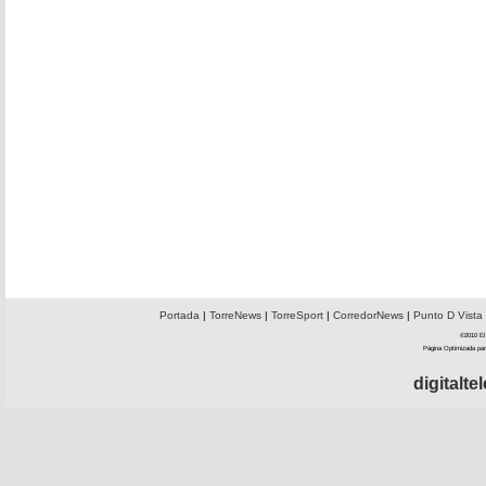
Portada
|
TorreNews
|
TorreSport
|
CorredorNews
|
Punto D Vista
©2010 El 
Página Optimizada par
digitalt