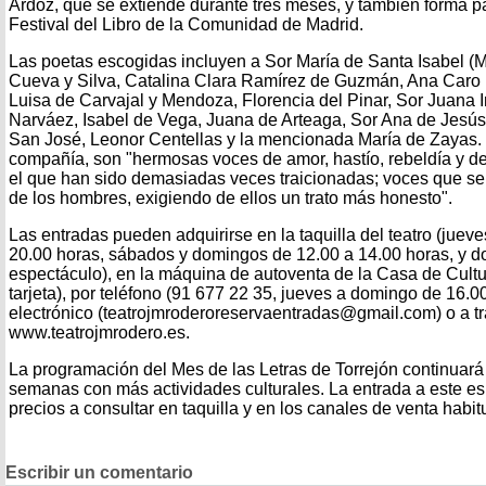
Ardoz, que se extiende durante tres meses, y también forma 
Festival del Libro de la Comunidad de Madrid.
Las poetas escogidas incluyen a Sor María de Santa Isabel (M
Cueva y Silva, Catalina Clara Ramírez de Guzmán, Ana Caro 
Luisa de Carvajal y Mendoza, Florencia del Pinar, Sor Juana I
Narváez, Isabel de Vega, Juana de Arteaga, Sor Ana de Jesús
San José, Leonor Centellas y la mencionada María de Zayas. 
compañía, son "hermosas voces de amor, hastío, rebeldía y
el que han sido demasiadas veces traicionadas; voces que se 
de los hombres, exigiendo de ellos un trato más honesto".
Las entradas pueden adquirirse en la taquilla del teatro (jue
20.00 horas, sábados y domingos de 12.00 a 14.00 horas, y d
espectáculo), en la máquina de autoventa de la Casa de Cultur
tarjeta), por teléfono (91 677 22 35, jueves a domingo de 16.0
electrónico (teatrojmroderoreservaentradas@gmail.com) o a t
www.teatrojmrodero.es.
La programación del Mes de las Letras de Torrejón continuará
semanas con más actividades culturales. La entrada a este e
precios a consultar en taquilla y en los canales de venta habit
Escribir un comentario