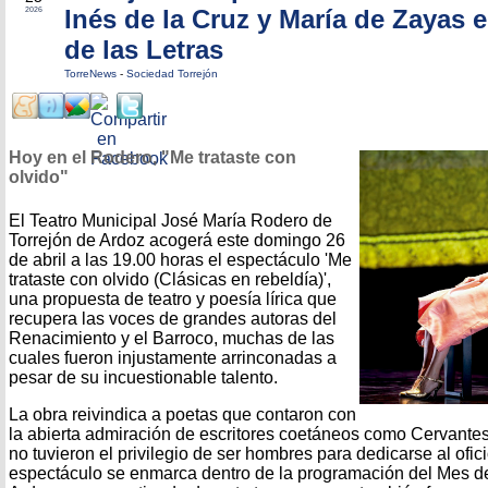
Inés de la Cruz y María de Zayas 
2026
de las Letras
TorreNews
-
Sociedad Torrejón
Hoy en el Rodero, "Me trataste con
olvido"
El Teatro Municipal José María Rodero de
Torrejón de Ardoz acogerá este domingo 26
de abril a las 19.00 horas el espectáculo 'Me
trataste con olvido (Clásicas en rebeldía)',
una propuesta de teatro y poesía lírica que
recupera las voces de grandes autoras del
Renacimiento y el Barroco, muchas de las
cuales fueron injustamente arrinconadas a
pesar de su incuestionable talento.
La obra reivindica a poetas que contaron con
la abierta admiración de escritores coetáneos como Cervante
no tuvieron el privilegio de ser hombres para dedicarse al oficio
espectáculo se enmarca dentro de la programación del Mes de