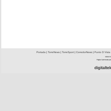
Portada
|
TorreNews
|
TorreSport
|
CorredorNews
|
Punto D Vista
©2010 El 
Página Optimizada par
digitalt