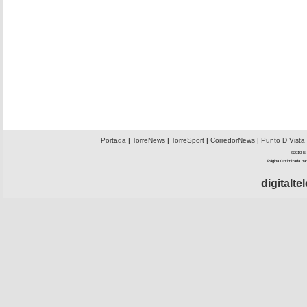
Portada
|
TorreNews
|
TorreSport
|
CorredorNews
|
Punto D Vista
©2010 El 
Página Optimizada par
digitalt