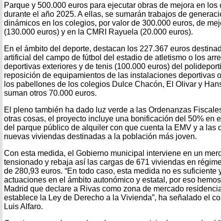
Parque y 500.000 euros para ejecutar obras de mejora en los 
durante el año 2025. A ellas, se sumarán trabajos de generac
dinámicos en los colegios, por valor de 300.000 euros, de m
(130.000 euros) y en la CMRI Rayuela (20.000 euros).
En el ámbito del deporte, destacan los 227.367 euros destinad
artificial del campo de fútbol del estadio de atletismo o los arr
deportivas exteriores y de tenis (100.000 euros) del polideport
reposición de equipamientos de las instalaciones deportivas
los pabellones de los colegios Dulce Chacón, El Olivar y Han
suman otros 70.000 euros.
El pleno también ha dado luz verde a las Ordenanzas Fiscales
otras cosas, el proyecto incluye una bonificación del 50% en e
del parque público de alquiler con que cuenta la EMV y a las
nuevas viviendas destinadas a la población más joven.
Con esta medida, el Gobierno municipal interviene en un mer
tensionado y rebaja así las cargas de 671 viviendas en régime
de 280,93 euros. “En todo caso, esta medida no es suficiente y
actuaciones en el ámbito autonómico y estatal, por eso hemo
Madrid que declare a Rivas como zona de mercado residencial
establece la Ley de Derecho a la Vivienda”, ha señalado el c
Luis Alfaro.