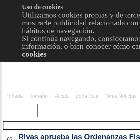
Uso de cookies
Utilizamos cookies propias y de terce
mostrarle publicidad relacionada con 
hábitos de navegación.
Si continúa navegando, consideramos
información, o bien conocer cómo cam
cookies
Portada
Torrejón
Alcalá
Zona Este
Otras Noticias
TRENDING
Púnica
Metro
Choniblog
MetroEst
Rivas aprueba las Ordenanzas Fis
NOV
05