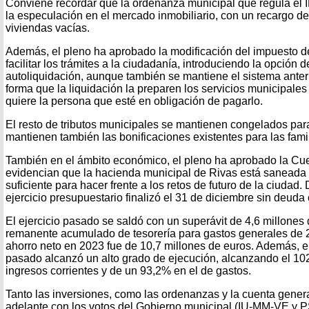
Conviene recordar que la ordenanza municipal que regula el I
la especulación en el mercado inmobiliario, con un recargo de
viviendas vacías.
Además, el pleno ha aprobado la modificación del impuesto de 
facilitar los trámites a la ciudadanía, introduciendo la opción
autoliquidación, aunque también se mantiene el sistema anter
forma que la liquidación la preparen los servicios municipales
quiere la persona que esté en obligación de pagarlo.
El resto de tributos municipales se mantienen congelados para
mantienen también las bonificaciones existentes para las famil
También en el ámbito económico, el pleno ha aprobado la Cu
evidencian que la hacienda municipal de Rivas está saneada 
suficiente para hacer frente a los retos de futuro de la ciudad.
ejercicio presupuestario finalizó el 31 de diciembre sin deuda
El ejercicio pasado se saldó con un superávit de 4,6 millones
remanente acumulado de tesorería para gastos generales de 2
ahorro neto en 2023 fue de 10,7 millones de euros. Además, e
pasado alcanzó un alto grado de ejecución, alcanzando el 102
ingresos corrientes y de un 93,2% en el de gastos.
Tanto las inversiones, como las ordenanzas y la cuenta gener
adelante con los votos del Gobierno municipal (IU-MM-VE y P