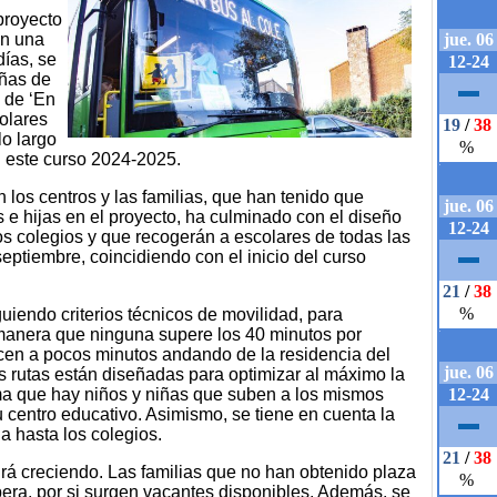
proyecto
en una
días, se
iñas de
a de ‘En
colares
lo largo
n este curso 2024-2025.
n los centros y las familias, que han tenido que
os e hijas en el proyecto, ha culminado con el diseño
os colegios y que recogerán a escolares de todas las
septiembre, coincidiendo con el inicio del curso
uiendo criterios técnicos de movilidad, para
e manera que ninguna supere los 40 minutos por
licen a pocos minutos andando de la residencia del
s rutas están diseñadas para optimizar al máximo la
ma que hay niños y niñas que suben a los mismos
 centro educativo. Asimismo, se tiene en cuenta la
a hasta los colegios.
uirá creciendo. Las familias que no han obtenido plaza
pera, por si surgen vacantes disponibles. Además, se