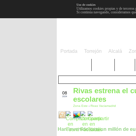
Uso de cookies
Utilizamos cookies propias y de terceros 
Si continúa navegando, consideramos que
Portada
Torrejón
Alcalá
Zo
TRENDING
Púnica
Metro
Rivas estrena el 
SEP
08
escolares
2024
Zona Este
-
Rivas Vaciamadrid
Han invertido casi un millón de e