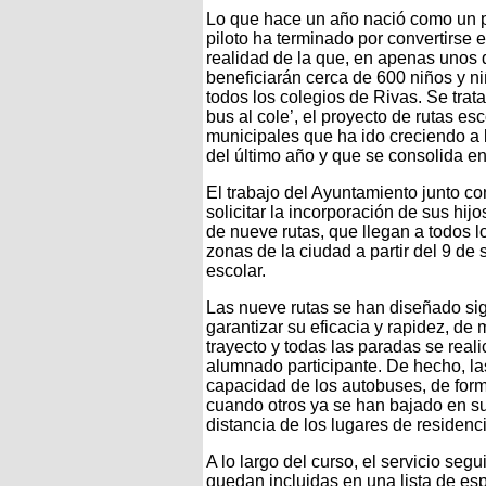
Lo que hace un año nació como un 
piloto ha terminado por convertirse 
realidad de la que, en apenas unos 
beneficiarán cerca de 600 niños y n
todos los colegios de Rivas. Se trat
bus al cole’, el proyecto de rutas es
municipales que ha ido creciendo a 
del último año y que se consolida e
El trabajo del Ayuntamiento junto co
solicitar la incorporación de sus hij
de nueve rutas, que llegan a todos l
zonas de la ciudad a partir del 9 de 
escolar.
Las nueve rutas se han diseñado sig
garantizar su eficacia y rapidez, d
trayecto y todas las paradas se rea
alumnado participante. De hecho, la
capacidad de los autobuses, de for
cuando otros ya se han bajado en su
distancia de los lugares de residenci
A lo largo del curso, el servicio seg
quedan incluidas en una lista de es