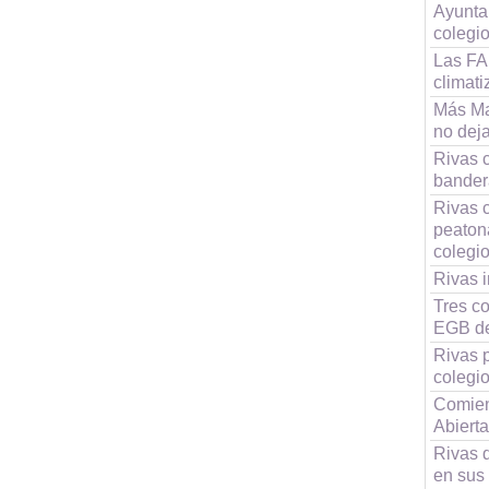
Ayunta
colegi
Las FA
climati
Más Ma
no deja
Rivas c
bandera
Rivas 
peaton
colegi
Rivas i
Tres co
EGB d
Rivas p
colegi
Comien
Abierta
Rivas 
en sus