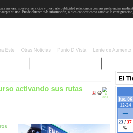
para mejorar nuestros servicios y mostrarle publicidad relacionada con sus preferencias mediante
 acepta su uso. Puede obtener más información, o bien conocer cómo cambiar la configuración
na Este
Otras Noticias
Punto D Vista
Lente de Aumento
Choniblog
MetroEste
Semana Santa
Sucesos
El T
curso activando sus rutas
uros