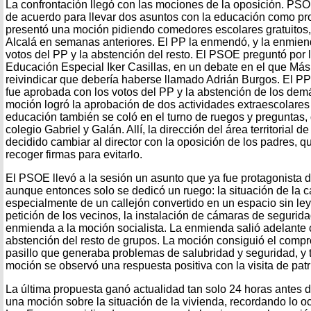
La confrontación llegó con las mociones de la oposición. PS
de acuerdo para llevar dos asuntos con la educación como pr
presentó una moción pidiendo comedores escolares gratuitos,
Alcalá en semanas anteriores. El PP la enmendó, y la enmiend
votos del PP y la abstención del resto. El PSOE preguntó por 
Educación Especial Iker Casillas, en un debate en el que Má
reivindicar que debería haberse llamado Adrián Burgos. El P
fue aprobada con los votos del PP y la abstención de los demá
moción logró la aprobación de dos actividades extraescolares 
educación también se coló en el turno de ruegos y preguntas, 
colegio Gabriel y Galán. Allí, la dirección del área territorial
decidido cambiar al director con la oposición de los padres,
recoger firmas para evitarlo.
El PSOE llevó a la sesión un asunto que ya fue protagonista 
aunque entonces solo se dedicó un ruego: la situación de la c
especialmente de un callejón convertido en un espacio sin ley.
petición de los vecinos, la instalación de cámaras de segurid
enmienda a la moción socialista. La enmienda salió adelante c
abstención del resto de grupos. La moción consiguió el compr
pasillo que generaba problemas de salubridad y seguridad, y t
moción se observó una respuesta positiva con la visita de patr
La última propuesta ganó actualidad tan solo 24 horas antes d
una moción sobre la situación de la vivienda, recordando lo o