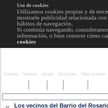
Uso de cookies
Utilizamos cookies propias y de terce
mostrarle publicidad relacionada con 
hábitos de navegación.
Si continúa navegando, consideramos
información, o bien conocer cómo cam
cookies
Portada
Torrejón
Alcalá
Zona Este
Otras Noticias
TRENDING
Púnica
Metro
Choniblog
MetroEst
Los vecinos del Barrio del Rosari
MAY
31