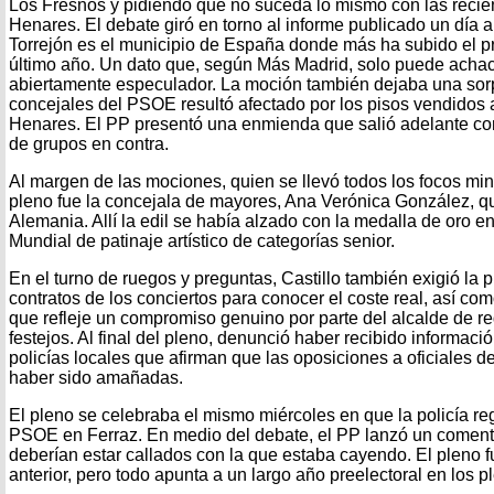
Los Fresnos y pidiendo que no suceda lo mismo con las recié
Henares. El debate giró en torno al informe publicado un día 
Torrejón es el municipio de España donde más ha subido el pr
último año. Un dato que, según Más Madrid, solo puede acha
abiertamente especulador. La moción también dejaba una sor
concejales del PSOE resultó afectado por los pisos vendidos 
Henares. El PP presentó una enmienda que salió adelante con 
de grupos en contra.
Al margen de las mociones, quien se llevó todos los focos mi
pleno fue la concejala de mayores, Ana Verónica González, q
Alemania. Allí la edil se había alzado con la medalla de oro e
Mundial de patinaje artístico de categorías senior.
En el turno de ruegos y preguntas, Castillo también exigió la 
contratos de los conciertos para conocer el coste real, así co
que refleje un compromiso genuino por parte del alcalde de re
festejos. Al final del pleno, denunció haber recibido informac
policías locales que afirman que las oposiciones a oficiales de
haber sido amañadas.
El pleno se celebraba el mismo miércoles en que la policía re
PSOE en Ferraz. En medio del debate, el PP lanzó un comentar
deberían estar callados con la que estaba cayendo. El pleno 
anterior, pero todo apunta a un largo año preelectoral en los p