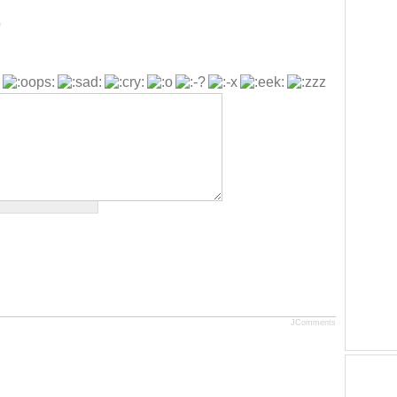
b
JComments