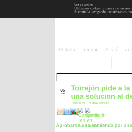
Uso de cookies
Utilizamos cookies propias y de terceros 
Si continúa navegando, consideramos que
Portada
Torrejón
Alcalá
Zo
TRENDING
Púnica
Metro
Torrejón pide a 
JUL
06
una solucion al d
2025
TorreNews
-
Política Torrejón
Aprobaron una enmienda por un