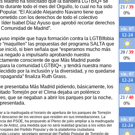
s Madrid ha solicitado que la bandera LGTBIQ+ se
o durante todo el mes del Orgullo, lo cual no ha sido
 Popular. “El Alcalde Alejandro Navarro tiene que
metido con los derechos de todo el colectivo
líder Isabel Díaz Ayuso que aprobó recortar derechos
la Comunidad de Madrid”.
Ayuso impide que haya formación contra la LGTBIfobia
ue “maquillen” las propuestas del programa SALTA que
e inició, si bien señala que “esperamos mucho más
ha negado a impulsarlo aprobando nuestra
fectamente consciente de que Más Madrid puede
or para la comunidad LGTBIQ+, y tendrá nuestra mano
ecidido por la inclusión y la diversidad, y no quedarse
propaganda” finaliza Ruth Grass.
que presentaba Más Madrid pidiendo, básicamente, los
tado Torrejón por el Clima dejaba un polémico
es, que se negaban a abrir los parques por la noche,
 presentada.
r a la madrugada el horario de apertura de los parques de Torrejón
al descanso de los vecinos que residen en sus inmediaciones. La
ncia del PSOE, ha propuesto al Pleno de julio ampliar a la madrugada
ón de Ardoz, una medida que no será realidad gracias a los votos del
oncejales del Partido Popular y de la plataforma ciudadana
anda Lozano, secretario general del Partido Popular de Torrejón de