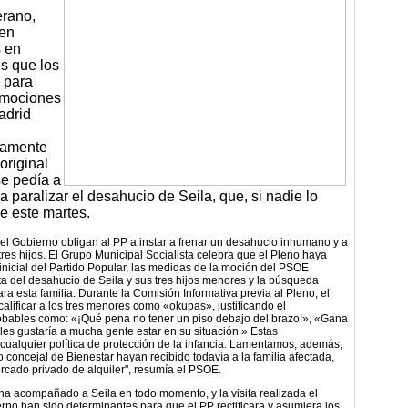
erano,
 en
s en
es que los
o para
 mociones
adrid
tamente
original
se pedía a
paralizar el desahucio de Seila, que, si nadie lo
e este martes.
del Gobierno obligan al PP a instar a frenar un desahucio inhumano y a
tres hijos. El Grupo Municipal Socialista celebra que el Pleno haya
inicial del Partido Popular, las medidas de la moción del PSOE
ta del desahucio de Seila y sus tres hijos menores y la búsqueda
ra esta familia. Durante la Comisión Informativa previa al Pleno, el
calificar a los tres menores como «okupas», justificando el
robables como: «¡Qué pena no tener un piso debajo del brazo!», «Gana
les gustaría a mucha gente estar en su situación.» Estas
 cualquier política de protección de la infancia. Lamentamos, además,
io concejal de Bienestar hayan recibido todavía a la familia afectada,
cado privado de alquiler", resumía el PSOE.
 ha acompañado a Seila en todo momento, y la visita realizada el
rno han sido determinantes para que el PP rectificara y asumiera los