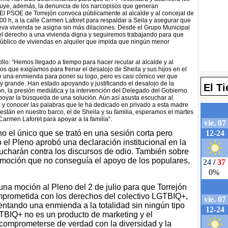
cluye, además, la denuncia de los narcopisos que generan
 El PSOE de Torrejón convoca públicamente al alcalde y al concejal de
0:00 h, a la calle Carmen Laforet para respaldar a Seila y asegurar que
eva vivienda se asigna sin más dilaciones. Desde el Grupo Municipal
el derecho a una vivienda digna y seguiremos trabajando para que
úblico de viviendas en alquiler que impida que ningún menor
llo: “Hemos llegado a tiempo para hacer recular al alcalde y al
s que exigíamos para frenar el desalojo de Sheila y sus hijos en el
 una enmienda para poner su logo, pero es casi cómico ver que
grande. Han estado apoyando y justificando el desalojo de la
El T
ón, la presión mediática y la intervención del Delegado del Gobierno
poyar la búsqueda de una solución. Aún así asusta escuchar al
o y conocer las palabras que le ha dedicado en privado a esta madre
están en nuestro barco, el de Sheila y su familia, esperamos el martes
 Carmen Laforet para apoyar a la familia”.
o el único que se trató en una sesión corta pero
o el Pleno aprobó una declaración institucional en la
lucharán contra los discursos de odio. También sobre
 moción que no conseguía el apoyo de los populares,
na moción al Pleno del 2 de julio para que Torrejón
prometida con los derechos del colectivo LGTBIQ+,
entando una enmienda a la totalidad sin ningún tipo
GTBIQ+ no es un producto de marketing y el
comprometerse de verdad con la diversidad y la