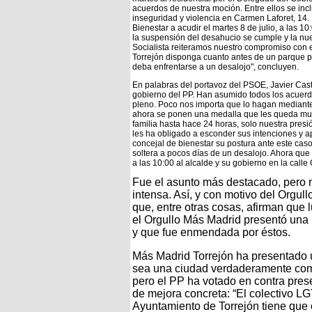
acuerdos de nuestra moción. Entre ellos se in
inseguridad y violencia en Carmen Laforet, 14.
Bienestar a acudir el martes 8 de julio, a las 1
la suspensión del desahucio se cumple y la nu
Socialista reiteramos nuestro compromiso con 
Torrejón disponga cuanto antes de un parque p
deba enfrentarse a un desalojo", concluyen.
En palabras del portavoz del PSOE, Javier Casti
gobierno del PP. Han asumido todos los acuerdo
pleno. Poco nos importa que lo hagan mediante
ahora se ponen una medalla que les queda muy 
familia hasta hace 24 horas, solo nuestra presi
les ha obligado a esconder sus intenciones y a
concejal de bienestar su postura ante este cas
soltera a pocos días de un desalojo. Ahora que 
a las 10:00 al alcalde y su gobierno en la calle
Fue el asunto más destacado, pero n
intensa. Así, y con motivo del Orgull
que, entre otras cosas, afirman que 
el Orgullo Más Madrid presentó una
y que fue enmendada por éstos.
Más Madrid Torrejón ha presentado u
sea una ciudad verdaderamente com
pero el PP ha votado en contra pres
de mejora concreta: “El colectivo L
Ayuntamiento de Torrejón tiene que 