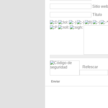
Sitio we
Título
Refescar
Enviar