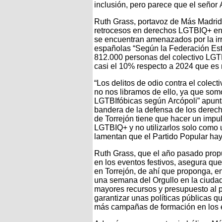
inclusión, pero parece que el señor A
Ruth Grass, portavoz de Más Madrid
retrocesos en derechos LGTBIQ+ en 
se encuentran amenazados por la irr
españolas “Según la Federación Es
812.000 personas del colectivo LGT
casi el 10% respecto a 2024 que es
“Los delitos de odio contra el cole
no nos libramos de ello, ya que so
LGTBIfóbicas según Arcópoli” apunta
bandera de la defensa de los derech
de Torrejón tiene que hacer un impul
LGTBIQ+ y no utilizarlos solo como u
lamentan que el Partido Popular hay
Ruth Grass, que el año pasado prop
en los eventos festivos, asegura q
en Torrejón, de ahí que proponga, e
una semana del Orgullo en la ciudad
mayores recursos y presupuesto al p
garantizar unas políticas públicas q
más campañas de formación en los e