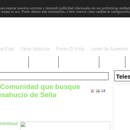
para mejorar nuestros servicios y mostrarle publicidad relacionada con sus preferencias mediante
 acepta su uso. Puede obtener más información, o bien conocer cómo cambiar la configuración
na Este
Otras Noticias
Punto D Vista
Lente de Aumento
Choniblog
MetroEste
Semana Santa
Sucesos
Tele
la Comunidad que busque
esahucio de Seila
animidad