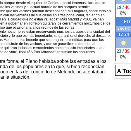
a porque desde el equipo de Gobierno local tenemos claro que lo
 de los vecinos y el actual horario de los parques permite
 como que los vecinos puedan descansar en sus hogares, sobre todo en
con las ventanas de sus casas abiertas por el calor, teniendo en
 en la ciudad que no están vallados". Más Madrid y PSOE ya han
n a gobernar en Torrejón quitarán los cerramientos nocturnos de los
anso que ocasionaría a los vecinos de las zonas
iento nocturno se están preservando muchos parques de la ciudad del
ipio y, lo que es más importante, se garantiza el derecho al descanso
s Madrid no les importe que se pongan las medidas para que las
el disfrute de los vecinos, y que se garantice su derecho al
r quitarán todos los cerramientos nocturnos sin importarles lo que
d de vida", finalizó Víctor Miranda", resumían los populares.
tra forma, el Pleno hablaba sobre las entradas a los
nda de los populares en la que, si bien reconocían
A To
odo en las del concierto de Melendi, no aceptaban
r la situación.