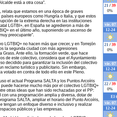
lcalde está a otra cosa”.
, relata que estamos en una época de graves
países europeos como Hungría o Italia, y que estos
upción de la extrema derecha en las instituciones
tatal LGTBI+, en España se agredieron a más de
BIQ+ en el último año, suponiendo un ascenso de
 muy preocupante”.
ctivo LGTBIQ+ no hacen más que crecer, y en Torrejón
mos la segunda ciudad con más agresiones
 Grass. Ante ello, la formación verde, que hace
os de este colectivo, considera que el Ayuntamiento
so decidido para garantizar la inclusión del colectivo
n reclamo turístico y publicitario. Sin embargo,
a votado en contra de todo ello en este Pleno.
uso el actual Programa SALTA y los Puntos Arcoíris
ue puede hacerse mucho más por el colectivo LGTBIQ+
ntre otras ideas que han sido rechazadas por el PP:
 con una programación amplia y diversa, dotar de
rograma SALTA, ampliar el horario del Punto Arcoíris,
ue tengan un enfoque diverso e inclusivo y realizar
spacios públicos y las empresas.