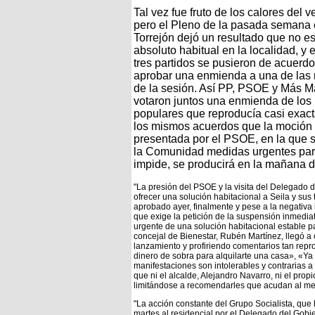
Tal vez fue fruto de los calores del v
pero el Pleno de la pasada semana
Torrejón dejó un resultado que no e
absoluto habitual en la localidad, y 
tres partidos se pusieron de acuerd
aprobar una enmienda a una de las
de la sesión. Así PP, PSOE y Más M
votaron juntos una enmienda de los
populares que reproducía casi exac
los mismos acuerdos que la moción 
presentada por el PSOE, en la que 
la Comunidad medidas urgentes para 
impide, se producirá en la mañana d
"La presión del PSOE y la visita del Delegado 
ofrecer una solución habitacional a Seila y sus 
aprobado ayer, finalmente y pese a la negativa 
que exige la petición de la suspensión inmedia
urgente de una solución habitacional estable pa
concejal de Bienestar, Rubén Martínez, llegó a 
lanzamiento y profiriendo comentarios tan rep
dinero de sobra para alquilarte una casa», «Ya 
manifestaciones son intolerables y contrarias a
que ni el alcalde, Alejandro Navarro, ni el prop
limitándose a recomendarles que acudan al mer
"La acción constante del Grupo Socialista, que
martes al residencial por el Delegado del Gobie