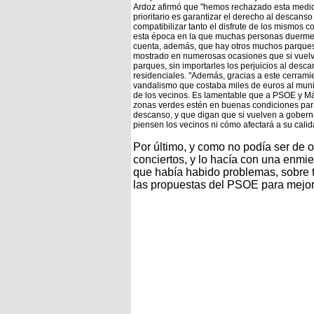
Ardoz afirmó que "hemos rechazado esta medid
prioritario es garantizar el derecho al descanso
compatibilizar tanto el disfrute de los mismos
esta época en la que muchas personas duermen 
cuenta, además, que hay otros muchos parques
mostrado en numerosas ocasiones que si vuelve
parques, sin importarles los perjuicios al desc
residenciales. "Además, gracias a este cerram
vandalismo que costaba miles de euros al munic
de los vecinos. Es lamentable que a PSOE y Má
zonas verdes estén en buenas condiciones para 
descanso, y que digan que si vuelven a goberna
piensen los vecinos ni cómo afectará a su calida
Por último, y como no podía ser de o
conciertos, y lo hacía con una enmie
que había habido problemas, sobre t
las propuestas del PSOE para mejora