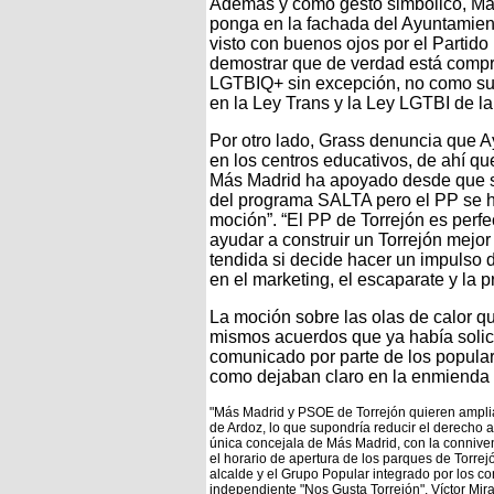
Además y como gesto simbólico, Má
ponga en la fachada del Ayuntamient
visto con buenos ojos por el Partido
demostrar que de verdad está compro
LGTBIQ+ sin excepción, no como su 
en la Ley Trans y la Ley LGTBI de 
Por otro lado, Grass denuncia que 
en los centros educativos, de ahí q
Más Madrid ha apoyado desde que s
del programa SALTA pero el PP se 
moción”. “El PP de Torrejón es per
ayudar a construir un Torrejón mej
tendida si decide hacer un impulso d
en el marketing, el escaparate y la 
La moción sobre las olas de calor 
mismos acuerdos que ya había solici
comunicado por parte de los popular
como dejaban claro en la enmienda
"Más Madrid y PSOE de Torrejón quieren amplia
de Ardoz, lo que supondría reducir el derecho 
única concejala de Más Madrid, con la connive
el horario de apertura de los parques de Torrej
alcalde y el Grupo Popular integrado por los c
independiente "Nos Gusta Torrejón". Víctor Mir