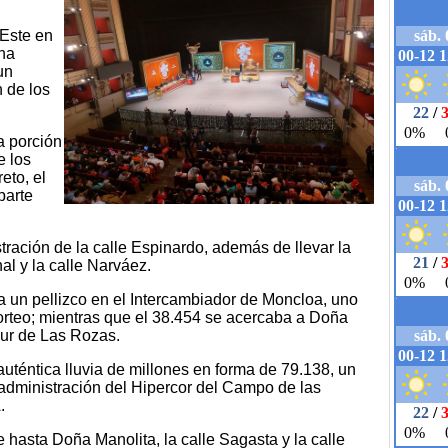
 Este en
 ha
un
 de los
a porción
e los
eto, el
parte
ración de la calle Espinardo, además de llevar la
al y la calle Narváez.
ba un pellizco en el Intercambiador de Moncloa, uno
orteo; mientras que el 38.454 se acercaba a Doña
four de Las Rozas.
uténtica lluvia de millones en forma de 79.138, un
administración del Hipercor del Campo de las
.
e hasta Doña Manolita, la calle Sagasta y la calle