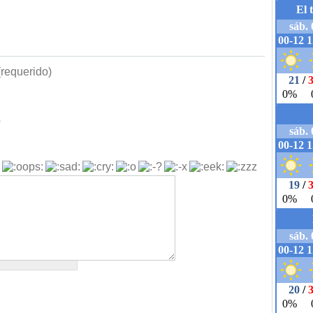
requerido)
b