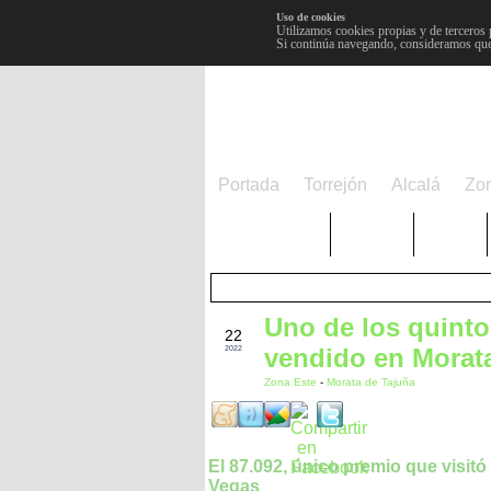
Uso de cookies
Utilizamos cookies propias y de terceros 
Si continúa navegando, consideramos que
Portada
Torrejón
Alcalá
Zo
TRENDING
Púnica
Metro
Uno de los quinto
DIC
22
vendido en Morat
2022
Zona Este
-
Morata de Tajuña
El 87.092, único premio que visitó
Vegas