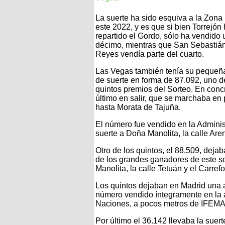
La suerte ha sido esquiva a la Zona
este 2022, y es que si bien Torrejón
repartido el Gordo, sólo ha vendido 
décimo, mientras que San Sebastián
Reyes vendía parte del cuarto.
Las Vegas también tenía su pequeñ
de suerte en forma de 87.092, uno d
quintos premios del Sorteo. En concr
último en salir, que se marchaba en 
hasta Morata de Tajuña.
El número fue vendido en la Administ
suerte a Doña Manolita, la calle Aren
Otro de los quintos, el 88.509, deja
de los grandes ganadores de este s
Manolita, la calle Tetuán y el Carre
Los quintos dejaban en Madrid una a
número vendido íntegramente en la 
Naciones, a pocos metros de IFEMA
Por último el 36.142 llevaba la suert