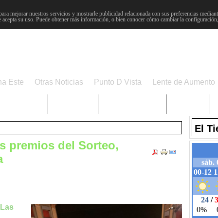
para mejorar nuestros servicios y mostrarle publicidad relacionada con sus preferencias mediante
 acepta su uso. Puede obtener más información, o bien conocer cómo cambiar la configuración
na Este
Otras Noticias
Punto D Vista
Lente de Aumento
Choniblog
MetroEste
Semana Santa
Sucesos
El T
s premios del Sorteo,
a
 Las