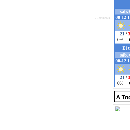
JComments
A To