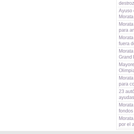
destro
Ayuso 
Morata
Morata
para a
Morata
fuera d
Morata
Grand 
Mayore
Olimpi
Morata
para co
23 aut
ayudas
Morata
fondos
Morata
por el