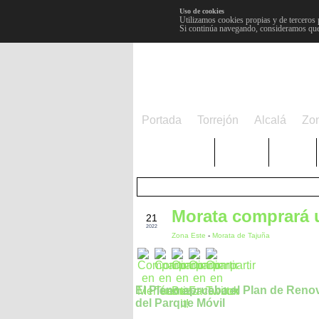
Uso de cookies
Utilizamos cookies propias y de terceros 
Si continúa navegando, consideramos que
Portada
Torrejón
Alcalá
Zo
TRENDING
Púnica
Metro
FEB
Morata comprará 
21
2022
Zona Este
-
Morata de Tajuña
El Pleno aprueba el Plan de Reno
del Parque Móvil