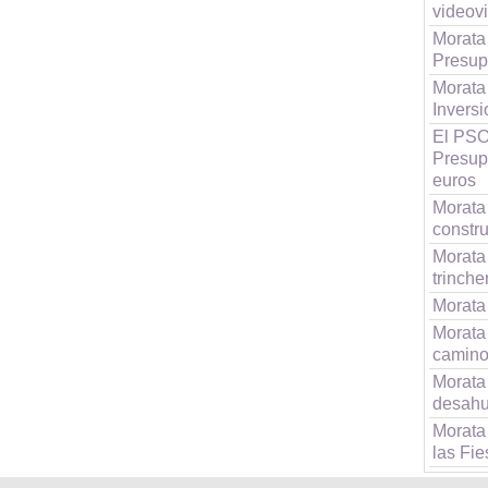
videov
Morata
Presup
Morata
Inversi
El PSO
Presupu
euros
Morata 
constru
Morata 
trinche
Morata 
Morata 
caminos
Morata 
desahu
Morata
las Fie