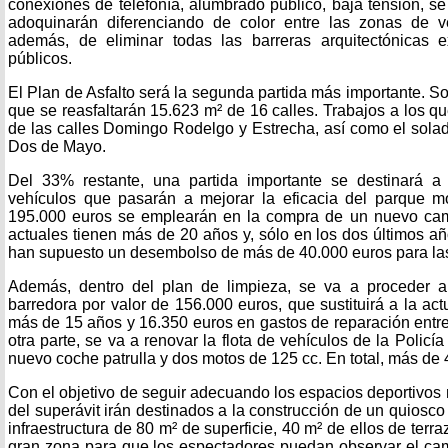
conexiones de telefonía, alumbrado público, baja tensión, se
adoquinarán diferenciando de color entre las zonas de v
además, de eliminar todas las barreras arquitectónicas e
públicos.
El Plan de Asfalto será la segunda partida más importante. S
que se reasfaltarán 15.623 m² de 16 calles. Trabajos a los q
de las calles Domingo Rodelgo y Estrecha, así como el solad
Dos de Mayo.
Del 33% restante, una partida importante se destinará a
vehículos que pasarán a mejorar la eficacia del parque móv
195.000 euros se emplearán en la compra de un nuevo cam
actuales tienen más de 20 años y, sólo en los dos últimos añ
han supuesto un desembolso de más de 40.000 euros para las
Además, dentro del plan de limpieza, se va a proceder 
barredora por valor de 156.000 euros, que sustituirá a la ac
más de 15 años y 16.350 euros en gastos de reparación entr
otra parte, se va a renovar la flota de vehículos de la Polic
nuevo coche patrulla y dos motos de 125 cc. En total, más de 
Con el objetivo de seguir adecuando los espacios deportivos
del superávit irán destinados a la construcción de un quiosco
infraestructura de 80 m² de superficie, 40 m² de ellos de terr
gran zona para que los espectadores puedan observar el ca