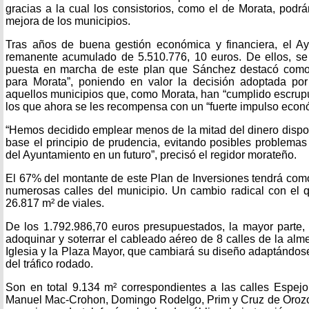
gracias a la cual los consistorios, como el de Morata, podrá
mejora de los municipios.
Tras años de buena gestión económica y financiera, el A
remanente acumulado de 5.510.776, 10 euros. De ellos, se 
puesta en marcha de este plan que Sánchez destacó como
para Morata”, poniendo en valor la decisión adoptada po
aquellos municipios que, como Morata, han “cumplido escrup
los que ahora se les recompensa con un “fuerte impulso econ
“Hemos decidido emplear menos de la mitad del dinero disp
base el principio de prudencia, evitando posibles problemas 
del Ayuntamiento en un futuro”, precisó el regidor morateño.
El 67% del montante de este Plan de Inversiones tendrá com
numerosas calles del municipio. Un cambio radical con el 
26.817 m² de viales.
De los 1.792.986,70 euros presupuestados, la mayor parte, 
adoquinar y soterrar el cableado aéreo de 8 calles de la alme
Iglesia y la Plaza Mayor, que cambiará su diseño adaptándos
del tráfico rodado.
Son en total 9.134 m² correspondientes a las calles Espejo
Manuel Mac-Crohon, Domingo Rodelgo, Prim y Cruz de Orozco