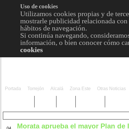
Uso de cookies
Utilizamos cookies propias y de terce
mostrarle publicidad relacionada con 
hábitos de navegación.
Si continúa navegando, consideramos
información, o bien conocer cómo cam
cookies
Portada
Torrejón
Alcalá
Zona Este
Otras Noticias
TRENDING
Púnica
Metro
Choniblog
MetroEst
Morata aprueba el mayor Plan de 
ABR
04