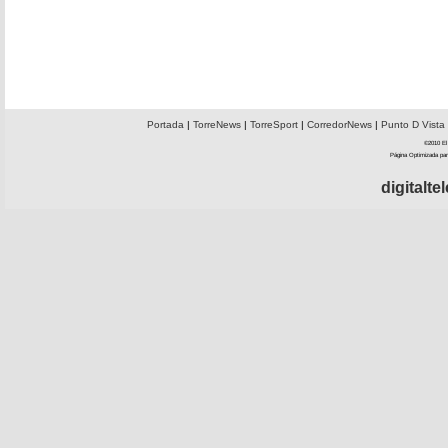
Portada
|
TorreNews
|
TorreSport
|
CorredorNews
|
Punto D Vista
©2010 El 
Página Optimizada par
digitalt