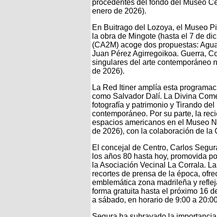
procedentes del fondo del Museo Ce
enero de 2026).
En Buitrago del Lozoya, el Museo P
la obra de Mingote (hasta el 7 de d
(CA2M) acoge dos propuestas: Aguas 
Juan Pérez Agirregoikoa. Guerra, Co
singulares del arte contemporáneo n
de 2026).
La Red Itiner amplía esta programac
como Salvador Dalí. La Divina Comed
fotografía y patrimonio y Tirando del 
contemporáneo. Por su parte, la rec
espacios americanos en el Museo N
de 2026), con la colaboración de l
El concejal de Centro, Carlos Segur
los años 80 hasta hoy, promovida por
la Asociación Vecinal La Corrala. La
recortes de prensa de la época, ofrec
emblemática zona madrileña y reflej
forma gratuita hasta el próximo 16 d
a sábado, en horario de 9:00 a 20:0
Segura ha subrayado la importancia d