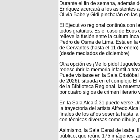
Durante el fin de semana, además de
Enríquez acercará a los asistentes a
Olivia Babe y Gidi pincharán en las 
El Ejecutivo regional continúa con l
todos gratuitos. Es el caso de Ecos d
relieve la fusión entre la cultura i
Pedro de Osma de Lima. Está en la
de Cervantes (hasta el 11 de enero) 
(desde mediados de diciembre).
Otra opción es ¡Me lo pido! Juguetes
redescubrir la memoria infantil a tra
Puede visitarse en la Sala Cristóbal 
de 2026), situada en el complejo El 
de la Biblioteca Regional, la mues
por cuatro siglos de crimen literario
En la Sala Alcalá 31 puede verse Un
la trayectoria del artista Alfredo Al
finales de los años sesenta hasta l
con técnicas diversas como dibujo, p
Asimismo, la Sala Canal de Isabel II
público, que reúne 175 imágenes, ad