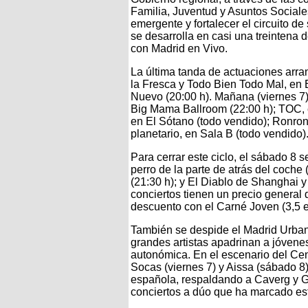
Familia, Juventud y Asuntos Sociale
emergente y fortalecer el circuito d
se desarrolla en casi una treintena d
con Madrid en Vivo.
La última tanda de actuaciones arra
la Fresca y Todo Bien Todo Mal, en E
Nuevo (20:00 h). Mañana (viernes 7)
Big Mama Ballroom (22:00 h); TOC, 
en El Sótano (todo vendido); Ronron
planetario, en Sala B (todo vendido)
Para cerrar este ciclo, el sábado 8 s
perro de la parte de atrás del coche 
(21:30 h); y El Diablo de Shanghai y 
conciertos tienen un precio general
descuento con el Carné Joven (3,5 e
También se despide el Madrid Urban 
grandes artistas apadrinan a jóvene
autonómica. En el escenario del Cen
Socas (viernes 7) y Aissa (sábado 8
española, respaldando a Caverg y G
conciertos a dúo que ha marcado esta