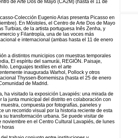
ntro de Arte Dos de Mayo (CA2M) (hasta el 11 de
icasso-Colección Eugenio Arias presenta Picasso en
iciembre). En Móstoles, el Centro de Arte Dos de Mayo
Turbias, de la artista portuguesa Inês Zenha, y
mercio y Filantropía, una de las voces más
acional e internacional (ambas hasta el 11 de enero
ión a distintos municipios con muestras temporales
ia, El espíritu del samurái, REGIÓN. Paisaje,
hilo. Lenguajes textiles en el arte
ientemente inaugurada Warhol, Pollock y otros
acional Thyssen-Bornemisza (hasta el 25 de enero
a Comunidad de Madrid.
a, ha visitado la exposición Lavapiés: una mirada de
 la junta municipal del distrito en colaboración con
 muestra, compuesta por fotografías, paneles y
e un recorrido visual por la historia reciente de esta
a su transformación urbana. Se puede visitar de
e noviembre en el Centro Cultural Lavapiés, de lunes
0 horas
el trabajo conjunto entre instituciones y