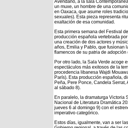
Avendaño, a la sala Contemporáne
un muxe, un hombre de una comunida
en Oaxaca, que asume roles tradici
sexuales). Esta pieza representa ri
exaltación de esa comunidad.
Esta primera semana del Festival de
producción española vertebrada por
una creación de dos actores y músi
años, Emilia y Pablo, que fusionan la
flamencos de su patria de adopción
Por otro lado, la Sala Verde acoge e
espectáculos más exitosos de la te
procedencia libanesa Wajdi Mouawad 
París). Esta producción española, di
Peña, Pere Ponce, Candela Serrat, Al
al sábado 8).
En paralelo, la dramaturga Victoria
Nacional de Literatura Dramática 202
jueves 6 al domingo 9) con el estren
imperativo categórico.
Estos días, igualmente, van a ser las
Gobierno regional, a través de las c