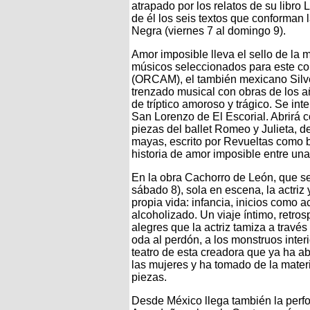
atrapado por los relatos de su libro
de él los seis textos que conforman
Negra (viernes 7 al domingo 9).
Amor imposible lleva el sello de la 
músicos seleccionados para este co
(ORCAM), el también mexicano Silves
trenzado musical con obras de los 
de tríptico amoroso y trágico. Se int
San Lorenzo de El Escorial. Abrirá 
piezas del ballet Romeo y Julieta, d
mayas, escrito por Revueltas como 
historia de amor imposible entre un
En la obra Cachorro de León, que se
sábado 8), sola en escena, la actr
propia vida: infancia, inicios como a
alcoholizado. Un viaje íntimo, retr
alegres que la actriz tamiza a travé
oda al perdón, a los monstruos interi
teatro de esta creadora que ya ha ab
las mujeres y ha tomado de la materi
piezas.
Desde México llega también la per