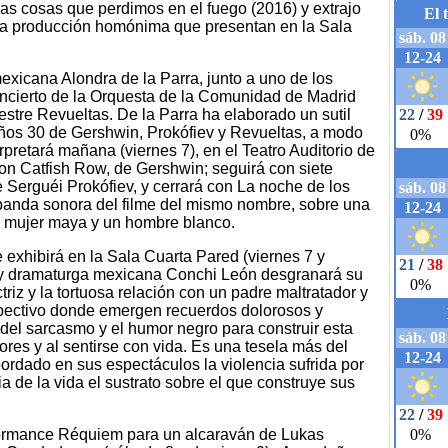
 Las cosas que perdimos en el fuego (2016) y extrajo
 la producción homónima que presentan en la Sala
mexicana Alondra de la Parra, junto a uno de los
ncierto de la Orquesta de la Comunidad de Madrid
tre Revueltas. De la Parra ha elaborado un sutil
años 30 de Gershwin, Prokófiev y Revueltas, a modo
erpretará mañana (viernes 7), en el Teatro Auditorio de
con Catfish Row, de Gershwin; seguirá con siete
e Serguéi Prokófiev, y cerrará con La noche de los
banda sonora del filme del mismo nombre, sobre una
a mujer maya y un hombre blanco.
 exhibirá en la Sala Cuarta Pared (viernes 7 y
iz y dramaturga mexicana Conchi León desgranará su
ctriz y la tortuosa relación con un padre maltratador y
ospectivo donde emergen recuerdos dolorosos y
s del sarcasmo y el humor negro para construir esta
ores y al sentirse con vida. Es una tesela más del
ordado en sus espectáculos la violencia sufrida por
a de la vida el sustrato sobre el que construye sus
formance Réquiem para un alcaraván de Lukas