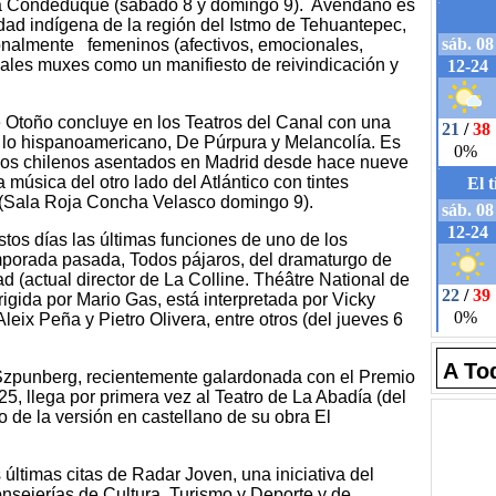
a Condeduque (sábado 8 y domingo 9). Avendaño es
d indígena de la región del Istmo de Tehuantepec,
onalmente femeninos (afectivos, emocionales,
tuales muxes como un manifiesto de reivindicación y
 Otoño concluye en los Teatros del Canal con una
 lo hispanoamericano, De Púrpura y Melancolía. Es
cos chilenos asentados en Madrid desde hace nueve
 música del otro lado del Atlántico con tintes
 (Sala Roja Concha Velasco domingo 9).
stos días las últimas funciones de uno de los
mporada pasada, Todos pájaros, del dramaturgo de
(actual director de La Colline. Théâtre National de
rigida por Mario Gas, está interpretada por Vicky
eix Peña y Pietro Olivera, entre otros (del jueves 6
A To
 Szpunberg, recientemente galardonada con el Premio
5, llega por primera vez al Teatro de La Abadía (del
o de la versión en castellano de su obra El
 últimas citas de Radar Joven, una iniciativa del
onsejerías de Cultura, Turismo y Deporte y de