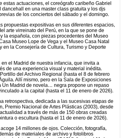
 estas actuaciones, el coreógrafo caribeño Gabriel
l dancehall en una master class gratuita y los djs
previas de los conciertos del sábado y el domingo.
as propuestas expositivas en sus diferentes espacios,
el arte virreinato del Perú, en la que se pone de
nca y la española, con piezas procedentes del Museo
 Casa Museo Lope de Vega y el Museo Casa Natal
y en la Consejería de Cultura, Turismo y Deporte
 en el Madrid de nuestra infancia, que invita a
vés de una experiencia visual y material inédita.
Portillo del Archivo Regional (hasta el 8 de febrero
Águila. Allí mismo, pero en la Sala de Exposiciones
tra Un Madrid de novela… negra propone un repaso
 vinculado a la capital (hasta el 11 de enero de 2026).
a retrospectiva, dedicada a las sucesivas etapas de
cain, Premio Nacional de Artes Plásticas (2003), desde
a actualidad a través de más de 150 obras creadas
intura o escultura (hasta el 11 de enero de 2026).
 acoge 14 millones de ojos. Colección, fotografía,
emás de materiales de archivo y fotolibros