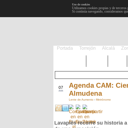
Uso de cookies
Utilizamos cookies propias y de terceros 
Si continúa navegando, consideramos que
Portada
Torrejón
Alcalá
Zo
TRENDING
Púnica
Metro
Agenda CAM: Cien
NOV
07
Almudena
2025
Lente de Aumento
-
Metrónomo
Lavapiés recorre su historia a