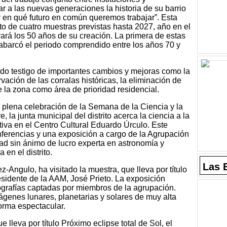
r a las nuevas generaciones la historia de su barrio
en qué futuro en común queremos trabajar”. Esta
to de cuatro muestras previstas hasta 2027, año en el
rá los 50 años de su creación. La primera de estas
abarcó el periodo comprendido entre los años 70 y
do testigo de importantes cambios y mejoras como la
rvación de las corralas históricas, la eliminación de
de la zona como área de prioridad residencial.
n plena celebración de la Semana de la Ciencia y la
 la junta municipal del distrito acerca la ciencia a la
tiva en el Centro Cultural Eduardo Úrculo. Este
ferencias y una exposición a cargo de la Agrupación
d sin ánimo de lucro experta en astronomía y
 en el distrito.
Las 
Angulo, ha visitado la muestra, que lleva por título
esidente de la AAM, José Prieto. La exposición
ografías captadas por miembros de la agrupación.
mágenes lunares, planetarias y solares de muy alta
forma espectacular.
e lleva por título Próximo eclipse total de Sol, el