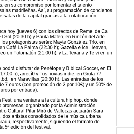
s, en su compromiso por fomentar el talento
e salas madrileñas. Así, su programación de conciertos
e salas de la capital gracias a la colaboración
nca hoy (jueves 6) con los directos de Remei de Ca
l Sol (20:30 h) y Paula Mateo, en Rincón del Arte
 los protagonistas serán: Mayte González Trío, en
en Café La Palma (22:30 h); Gazella e Ice Heaven,
eo en Fotomatón (21:00 h); y La Texana y Te vi en un
.
e podrá disfrutar de Penélope y Biblical Soccer, en El
(17:00 h); arrecí0 y Tus novias indie, en Gruta 77
.bd., en Maravillas (20:30 h). Las entradas de los
 de 7 euros (con promoción de 2 por 10€) y un 50% de
uros por entrada).
Fest, una ventana a la cultura hip hop, donde
s promesas, organizado por la Administración
tro Cultural Pilar Miró de Vallecas actuarán Sara
), dos artistas consolidados de la música urbana
rauu, respectivamente, siguiendo el formato de
 5ª edición del festival.