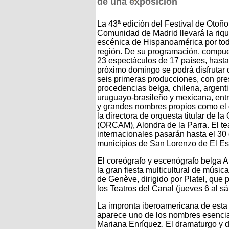
de una exposición
La 43ª edición del Festival de Otoño
Comunidad de Madrid llevará la riq
escénica de Hispanoamérica por tod
región. De su programación, compue
23 espectáculos de 17 países, hasta
próximo domingo se podrá disfrutar 
seis primeras producciones, con pr
procedencias belga, chilena, argenti
uruguayo-brasileño y mexicana, entr
y grandes nombres propios como el d
la directora de orquesta titular de 
(ORCAM), Alondra de la Parra. El tea
internacionales pasarán hasta el 30 
municipios de San Lorenzo de El Esc
El coreógrafo y escenógrafo belga Al
la gran fiesta multicultural de mús
de Genève, dirigido por Platel, que
los Teatros del Canal (jueves 6 al s
La impronta iberoamericana de esta 
aparece uno de los nombres esenciale
Mariana Enríquez. El dramaturgo y 