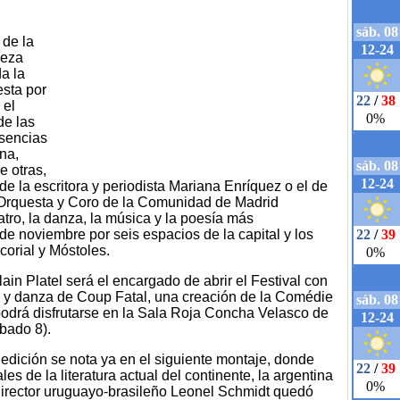
 de la
ueza
a la
sta por
 el
de las
esencias
na,
e otras,
e la escritora y periodista Mariana Enríquez o el de
la Orquesta y Coro de la Comunidad de Madrid
tro, la danza, la música y la poesía más
de noviembre por seis espacios de la capital y los
orial y Móstoles.
ain Platel será el encargado de abrir el Festival con
ica y danza de Coup Fatal, una creación de la Comédie
 podrá disfrutarse en la Sala Roja Concha Velasco de
ábado 8).
edición se nota ya en el siguiente montaje, donde
s de la literatura actual del continente, la argentina
director uruguayo-brasileño Leonel Schmidt quedó