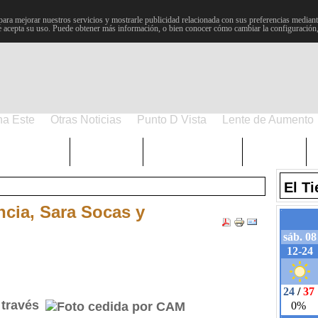
para mejorar nuestros servicios y mostrarle publicidad relacionada con sus preferencias mediante
 acepta su uso. Puede obtener más información, o bien conocer cómo cambiar la configuración
na Este
Otras Noticias
Punto D Vista
Lente de Aumento
Choniblog
MetroEste
Semana Santa
Sucesos
El T
cia, Sara Socas y
 través