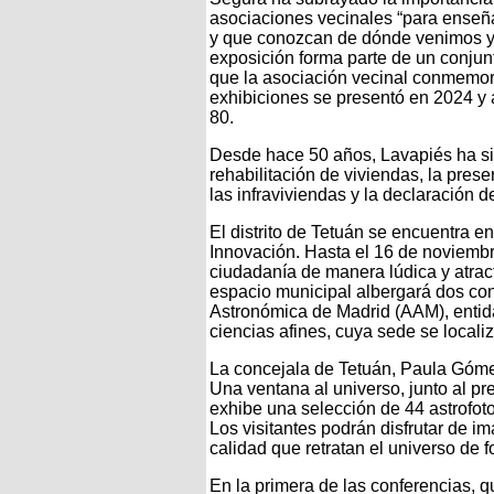
asociaciones vecinales “para enseña
y que conozcan de dónde venimos y 
exposición forma parte de un conjun
que la asociación vecinal conmemora
exhibiciones se presentó en 2024 y 
80.
Desde hace 50 años, Lavapiés ha si
rehabilitación de viviendas, la prese
las infraviviendas y la declaración 
El distrito de Tetuán se encuentra e
Innovación. Hasta el 16 de noviembre,
ciudadanía de manera lúdica y atrac
espacio municipal albergará dos con
Astronómica de Madrid (AAM), entida
ciencias afines, cuya sede se localiza
La concejala de Tetuán, Paula Gómez‑
Una ventana al universo, junto al pr
exhibe una selección de 44 astrofot
Los visitantes podrán disfrutar de i
calidad que retratan el universo de 
En la primera de las conferencias, qu