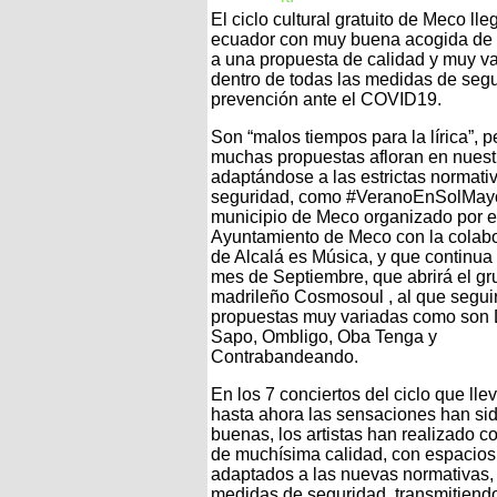
El ciclo cultural gratuito de Meco lle
ecuador con muy buena acogida de 
a una propuesta de calidad y muy va
dentro de todas las medidas de segu
prevención ante el COVID19.
Son “malos tiempos para la lírica”, p
muchas propuestas afloran en nuest
adaptándose a las estrictas normati
seguridad, como #VeranoEnSolMayo
municipio de Meco organizado por e
Ayuntamiento de Meco con la colab
de Alcalá es Música, y que continua
mes de Septiembre, que abrirá el gr
madrileño Cosmosoul , al que segui
propuestas muy variadas como son 
Sapo, Ombligo, Oba Tenga y
Contrabandeando.
En los 7 conciertos del ciclo que ll
hasta ahora las sensaciones han si
buenas, los artistas han realizado c
de muchísima calidad, con espacios
adaptados a las nuevas normativas,
medidas de seguridad, transmitiendo 