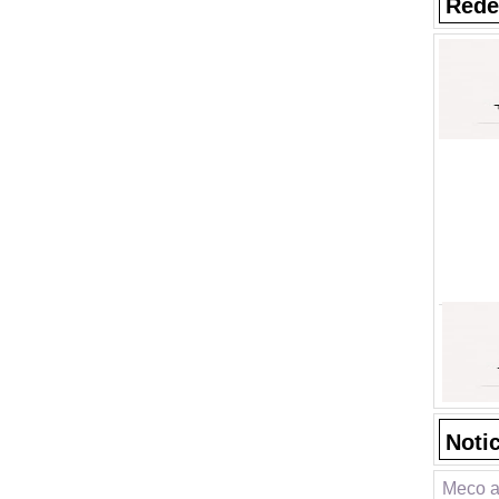
Rede
Noti
Meco a