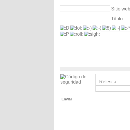
Sitio we
Título
Refescar
Enviar