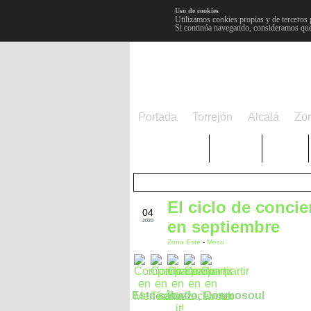
Uso de cookies
Utilizamos cookies propias y de terceros 
Si continúa navegando, consideramos que
Portada
Torrejón
Alcalá
Zo
TRENDING
Púnica
Metro
El ciclo de conci
SEP
04
en septiembre
2020
Zona Este
-
Meco
Este sábado, Cosmosoul