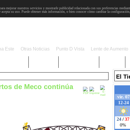
para mejorar nuestros servicios y mostrarle publicidad relacionada con sus preferencias mediante
 acepta su uso. Puede obtener más información, o bien conocer cómo cambiar la configuración
na Este
Otras Noticias
Punto D Vista
Lente de Aumento
Choniblog
MetroEste
Semana Santa
Sucesos
El T
ertos de Meco continúa