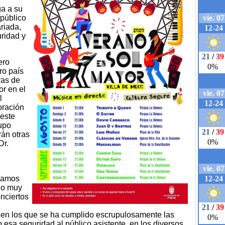
ga a su
público
riada,
ridad y
ero
ro país
vas de
r en el
l
oración
 este
upo
rán otras
Dr.
evamos
do muy
onciertos
 en los que se ha cumplido escrupulosamente las
esa seguridad al público asistente, en los diversos